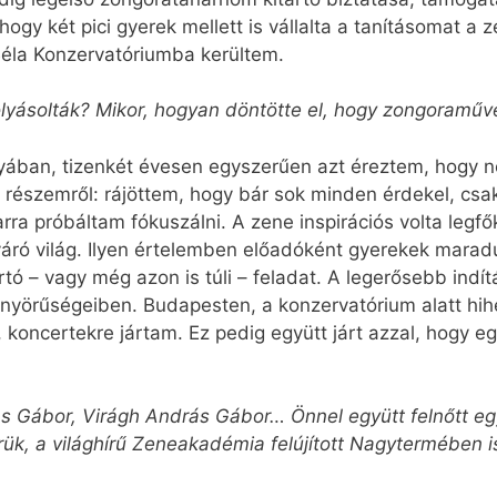
ogy két pici gyerek mellett is vállalta a tanításomat a 
Béla Konzervatóriumba kerültem.
yásolták? Mikor, hogyan döntötte el, hogy zongoraműv
ályában, tizenkét évesen egyszerűen azt éreztem, hogy 
a részemről: rájöttem, hogy bár sok minden érdekel, csa
ra próbáltam fókuszálni. A zene inspirációs volta legfők
áró világ. Ilyen értelemben előadóként gyerekek maradu
tó – vagy még azon is túli – feladat. A legerősebb indít
yörűségeiben. Budapesten, a konzervatórium alatt hihe
 koncertekre jártam. Ez pedig együtt járt azzal, hogy e
rkas Gábor, Virágh András Gábor… Önnel együtt felnőtt e
, a világhírű Zeneakadémia felújított Nagytermében is. 