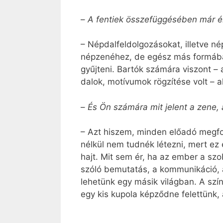
–
A fentiek összefüggésében már ér
– Népdalfeldolgozásokat, illetve n
népzenéhez, de egész más formában é
gyűjteni. Bartók számára viszont – 
dalok, motívumok rögzítése volt – a
–
És Ön számára mit jelent a zene, 
– Azt hiszem, minden előadó megfoga
nélkül nem tudnék létezni, mert e
hajt. Mit sem ér, ha az ember a szo
szóló bemutatás, a kommunikáció, a
lehetünk egy másik világban. A szí
egy kis kupola képződne felettünk, 