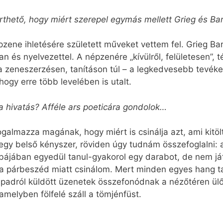
thető, hogy miért szerepel egymás mellett Grieg és B
épzene ihletésére született műveket vettem fel. Grieg B
s nyelvezettel. A népzenére „kívülről, felületesen”, té
a zeneszerzésen, tanításon túl – a legkedvesebb tevéke
hogy erre több levelében is utalt.
a hivatás? Afféle ars poeticára gondolok…
lmazza magának, hogy miért is csinálja azt, ami kitölti
z egy belső kényszer, röviden úgy tudnám összefoglalni
bájában egyedül tanul-gyakorol egy darabot, de nem ját
 párbeszéd miatt csinálom. Mert minden egyes hang tal
npadról küldött üzenetek összefonódnak a nézőtéren ülők
amelyben fölfelé száll a tömjénfüst.