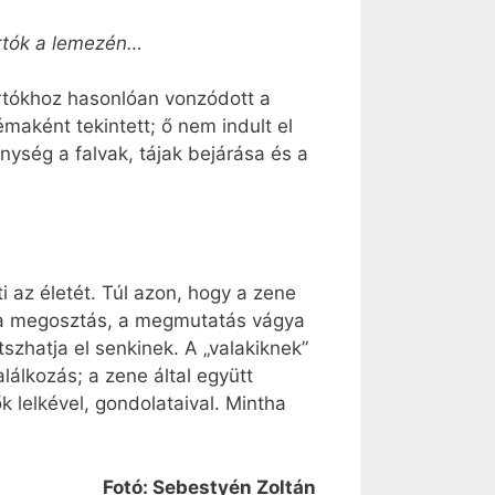
artók a lemezén…
artókhoz hasonlóan vonzódott a
maként tekintett; ő nem indult el
nység a falvak, tájak bejárása és a
 az életét. Túl azon, hogy a zene
: a megosztás, a megmutatás vágya
szhatja el senkinek. A „valakiknek”
álkozás; a zene által együtt
 lelkével, gondolataival. Mintha
Fotó: Sebestyén Zoltán