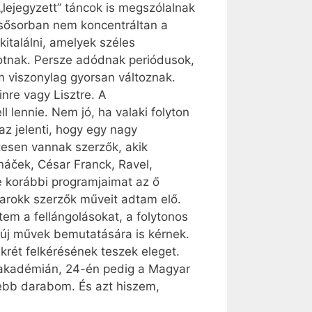
„lejegyzett” táncok is megszólalnak
elsősorban nem koncentráltan a
italálni, amelyek széles
otnak. Persze adódnak periódusok,
m viszonylag gyorsan változnak.
nre vagy Lisztre. A
l lennie. Nem jó, ha valaki folyton
az jelenti, hogy egy nagy
tesen vannak szerzők, akik
náček, César Franck, Ravel,
e korábbi programjaimat az ő
barokk szerzők műveit adtam elő.
em a fellángolásokat, a folytonos
r új művek bemutatására is kérnek.
rét felkérésének teszek eleget.
eakadémián, 24-én pedig a Magyar
ebb darabom. És azt hiszem,