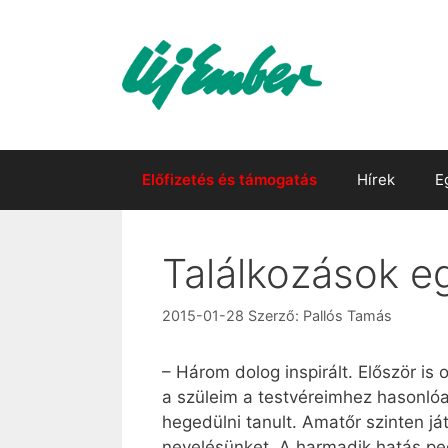
Kilépés
a
tartalomba
Előfizetés és támogatás
Hírek
E
Találkozások e
2015-01-28
Szerző:
Pallós Tamás
– Három dolog inspirált. Először is
a szüleim a testvéreimhez hasonló
hegedülni tanult. Amatőr szinten já
nevelésünket. A harmadik hatás ped