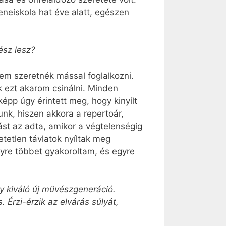
zeneiskola hat éve alatt, egészen
ész lesz?
nem szeretnék mással foglalkozni.
k ezt akarom csinálni. Minden
épp úgy érintett meg, hogy kinyílt
nk, hiszen akkora a repertoár,
ást az adta, amikor a végtelenségig
tetlen távlatok nyíltak meg
gyre többet gyakoroltam, és egyre
gy kiváló új művészgeneráció.
Érzi-érzik az elvárás súlyát,