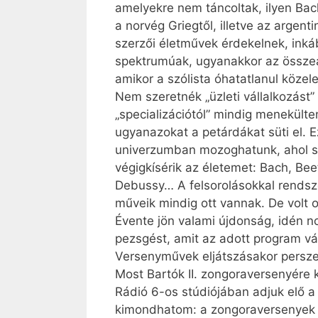
amelyekre nem táncoltak, ilyen Bach
a norvég Griegtől, illetve az argen
szerzői életművek érdekelnek, inká
spektrumúak, ugyanakkor az összeá
amikor a szólista óhatatlanul köze
Nem szeretnék „üzleti vállalkozást
„specializációtól” mindig menekülte
ugyanazokat a petárdákat süti el. E
univerzumban mozoghatunk, ahol so
végigkísérik az életemet: Bach, Be
Debussy… A felsorolásokkal rendsze
műveik mindig ott vannak. De volt o
Évente jön valami újdonság, idén n
pezsgést, amit az adott program vál
Versenyművek eljátszásakor persze 
Most Bartók II. zongoraversenyére
Rádió 6-os stúdiójában adjuk elő 
kimondhatom: a zongoraversenyek