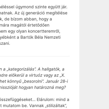
éléssel úgymond szinte együtt jár.
atnak. Az új generáció megítélése
lok, de bízom abban, hogy a
mára magától értetődően
nem egy olyan koncertteremről,
gyébként a Bartók Béla Nemzeti
szani.
 a „kategorizálás”. A hallgatók, a
dre előkerül a virtuóz vagy az „X.
het könnyű „besorolni”. Január 28-i
misszióját hogyan határozná meg?
t összefüggéseket… Elárulom: mind a
 mutatom be. Vannak „stilizáltak”,