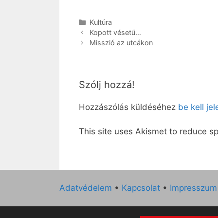
Kategória
Kultúra
Kopott vésetű…
Misszió az utcákon
Szólj hozzá!
Hozzászólás küldéséhez
be kell je
This site uses Akismet to reduce 
Adatvédelem
•
Kapcsolat
•
Impresszum