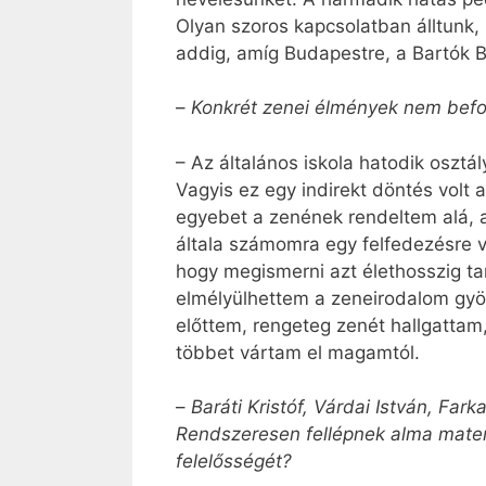
Olyan szoros kapcsolatban álltunk, h
addig, amíg Budapestre, a Bartók 
–
Konkrét zenei élmények nem befol
– Az általános iskola hatodik oszt
Vagyis ez egy indirekt döntés volt 
egyebet a zenének rendeltem alá, ar
általa számomra egy felfedezésre v
hogy megismerni azt élethosszig tar
elmélyülhettem a zeneirodalom gyön
előttem, rengeteg zenét hallgattam,
többet vártam el magamtól.
–
Baráti Kristóf, Várdai István, Fa
Rendszeresen fellépnek alma materük
felelősségét?