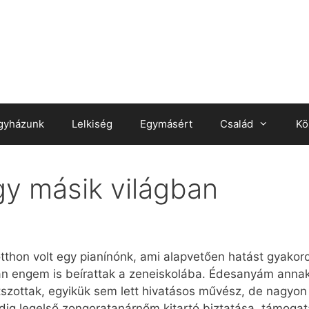
gyházunk
Lelkiség
Egymásért
Család
Kö
gy másik világban
 otthon volt egy pianínónk, ami alapvetően hatást gyakor
an engem is beírattak a zeneiskolába. Édesanyám anna
tszottak, egyikük sem lett hivatásos művész, de nagyon 
ig legelső zongoratanárnőm kitartó biztatása, támogatá