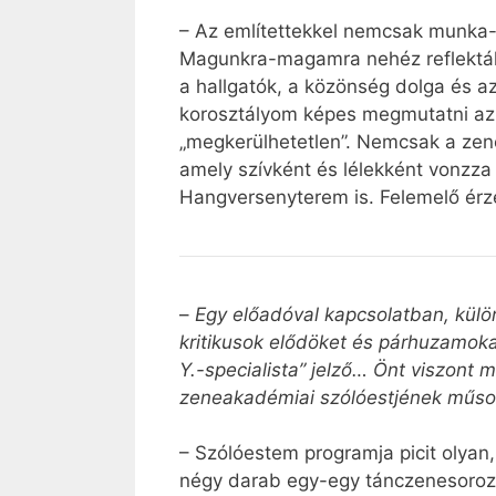
– Az említettekkel nemcsak munka-,
Magunkra-magamra nehéz reflektáln
a hallgatók, a közönség dolga és az
korosztályom képes megmutatni az
„megkerülhetetlen”. Nemcsak a zene
amely szívként és lélekként vonzz
Hangversenyterem is. Felemelő érzés
–
Egy előadóval kapcsolatban, külön
kritikusok elődöket és párhuzamokat
Y.-specialista” jelző… Önt viszont 
zeneakadémiai szólóestjének műsor
– Szólóestem programja picit olyan,
négy darab egy-egy tánczenesorozat