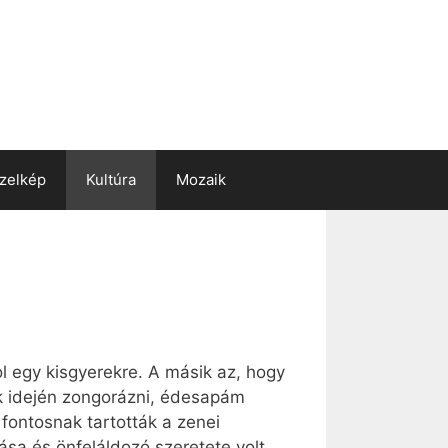
zelkép
Kultúra
Mozaik
ol egy kisgyerekre. A másik az, hogy
k idején zongorázni, édesapám
fontosnak tartották a zenei
sa és önfeláldozó szeretete volt.