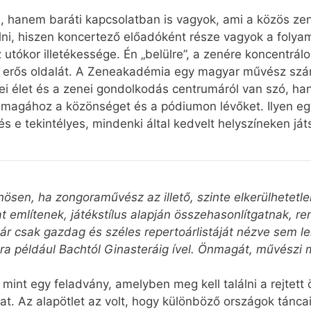
 hanem baráti kapcsolatban is vagyok, ami a közös zen
i, hiszen koncertező előadóként része vagyok a folyam
 utókor illetékessége. Én „belülre”, a zenére koncentrá
 erős oldalát. A Zeneakadémia egy magyar művész szá
i élet és a zenei gondolkodás centrumáról van szó, ha
a magához a közönséget és a pódiumon lévőket. Ilyen e
 e tekintélyes, mindenki által kedvelt helyszíneken ját
ösen, ha zongoraművész az illető, szinte elkerülhetetlen
 említenek, játékstílus alapján összehasonlítgatnak, ren
már csak gazdag és széles repertoárlistáját nézve sem le
a például Bachtól Ginasteráig ível. Önmagát, művészi 
 mint egy feladvány, amelyben meg kell találni a rejtet
. Az alapötlet az volt, hogy különböző országok táncait