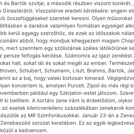
 és Bartók szvitje; a második részben viszont konkrét, 
tin Ginasterától. Visszatérve eredeti kérdésére: engem 
bb összefüggéseket szeretek keresni. Olyan műsorokat k
llításban a darabok valamilyen formában egységet alk
lebb kerül egyegy szerzőhöz, de ezek az időszakok nála
” csinálni abból, hogy mondjuk kihegyezem magam Chopi
m, mert szerintem egy szólistának széles látókörűnek kel
z persze felfogás kérdése. Számomra az igazi zenélést 
kat hall, sokat lát és sokat megél az ember. Természe
ethoven, Schubert, Schumann, Liszt, Brahms, Bartók, Ja
rint az a baj, hogy valaki biztosan kimarad. Végignézv
lyan koncertem is, amelyen Purcell, Zipoli és más régi 
ovemberben például egy Szkrjabin-estet játszom. Szeret
t ki belőlem. A kortárs zene iránt is érdeklődöm, olyko
az esetek kilencvenkilenc százalékában zenekarok konk
 készülök az MR Szimfonikusokkal. Január 23-án a Zen
a Zenebeszéd sorozat keretében. Ez az egyik legkedves
 közül a kedvencem.