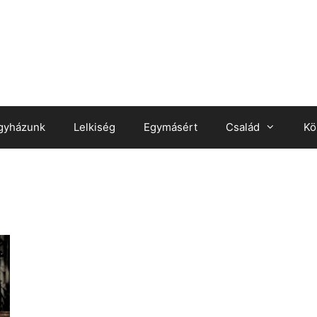
gyházunk
Lelkiség
Egymásért
Család
Kö