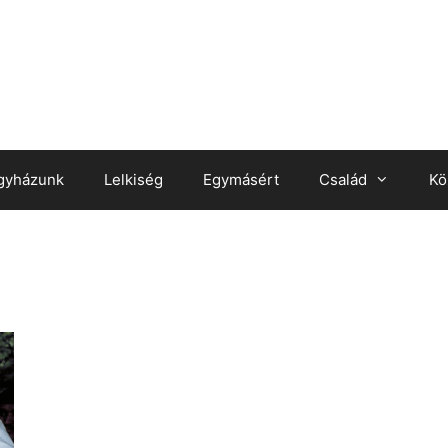
gyházunk
Lelkiség
Egymásért
Család
Kö