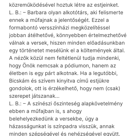
közreműködésével hoztuk létre az estjeinket.
L. B.: – Barbara olyan alkotótárs, aki felismerte
ennek a műfajnak a jelentőségét. Ezzel a
formabontó versszínházi megközelítéssel
jobban átélhetővé, könnyebben értelmezhetővé
válnak a versek, hiszen minden előadásunkban
egy történetet mesélünk el a költemények által.
A nézők közül nem feltétlenül tudja mindenki,
hogy Önök nemcsak a pódiumon, hanem az
életben is egy párt alkotnak. Ha a legutóbbi,
Bicskám és szívem kinyitva című estjükre
gondolok, ott is érzékelhető, hogy nem (csak)
szerepet játszanak…
L. B.: – A színészi őszinteség alapkövetelmény
ebben a műfajban is, s ahogy
belehelyezkedünk a versekbe, úgy a
házasságunkat is színpadra visszük, annak
minden szépségével és nehézségével együtt.