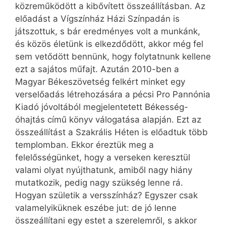
közreműködött a kibővített összeállításban. Az
előadást a Vígszínház Házi Színpadán is
játszottuk, s bár eredményes volt a munkánk,
és közös életünk is elkezdődött, akkor még fel
sem vetődött bennünk, hogy folytatnunk kellene
ezt a sajátos műfajt. Azután 2010-ben a
Magyar Békeszövetség felkért minket egy
verselőadás létrehozására a pécsi Pro Pannónia
Kiadó jóvoltából megjelentetett Békesség-
óhajtás című könyv válogatása alapján. Ezt az
összeállítást a Szakrális Héten is előadtuk több
templomban. Ekkor éreztük meg a
felelősségünket, hogy a verseken keresztül
valami olyat nyújthatunk, amiből nagy hiány
mutatkozik, pedig nagy szükség lenne rá.
Hogyan születik a versszínház? Egyszer csak
valamelyiküknek eszébe jut: de jó lenne
összeállítani egy estet a szerelemről, s akkor