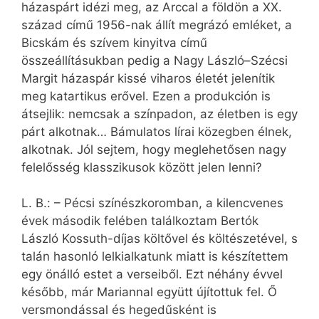
házaspárt idézi meg, az Arccal a földön a XX.
század című 1956-nak állít megrázó emléket, a
Bicskám és szívem kinyitva című
összeállításukban pedig a Nagy László–Szécsi
Margit házaspár kissé viharos életét jelenítik
meg katartikus erővel. Ezen a produkción is
átsejlik: nemcsak a színpadon, az életben is egy
párt alkotnak… Bámulatos lírai közegben élnek,
alkotnak. Jól sejtem, hogy meglehetősen nagy
felelősség klasszikusok között jelen lenni?
L. B.: – Pécsi színészkoromban, a kilencvenes
évek második felében találkoztam Bertók
László Kossuth-díjas költővel és költészetével, s
talán hasonló lelkialkatunk miatt is készítettem
egy önálló estet a verseiből. Ezt néhány évvel
később, már Mariannal együtt újítottuk fel. Ő
versmondással és hegedűsként is