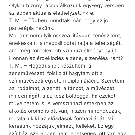
Olykor bizony rácsodálkozunk egy-egy versben
az éppen aktuális élethelyzetünkre.
T. M.: – Többen mondták már, hogy ez jó
párterápia nekünk.
Mariann némelyik összeállításban zenészként,
énekesként is megcsillogtathatja a tehetségét,
ami még komplexebb színházi élményt nyújt.
Honnan az érdeklődés a zene, a zenélés iránt?
T. M.: – Hegedűsnek készültem, a
zeneművészeti főiskolát hagytam ott a
színművészeti egyetem diplomájáért. Szeretem
az irodalmat, a zenét, a táncot, a művészet
minden ágát, s az tesz boldoggá, ha ezeket
művelhetem is. A versszínházi estekben az
alkotás öröme is ott van, hiszen mi rendezzük,
mi találjuk ki az előadások formavilágát. Mi
keresünk hozzájuk jelmezt, kelléket. Ez egy
színházi szerepben nem lehetséges, ott van egy