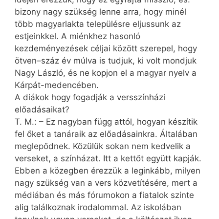
bizony nagy szükség lenne arra, hogy minél
több magyarlakta településre eljussunk az
estjeinkkel. A miénkhez hasonló
kezdeményezések céljai között szerepel, hogy
ötven–száz év múlva is tudjuk, ki volt mondjuk
Nagy László, és ne kopjon el a magyar nyelv a
Kárpát-medencében.
A diákok hogy fogadják a versszínházi
előadásaikat?
T. M.: – Ez nagyban függ attól, hogyan készítik
fel őket a tanáraik az előadásainkra. Általában
meglepődnek. Közülük sokan nem kedvelik a
verseket, a színházat. Itt a kettőt együtt kapják.
Ebben a közegben érezzük a leginkább, milyen
nagy szükség van a vers közvetítésére, mert a
médiában és más fórumokon a fiatalok szinte
alig találkoznak irodalommal. Az iskolában