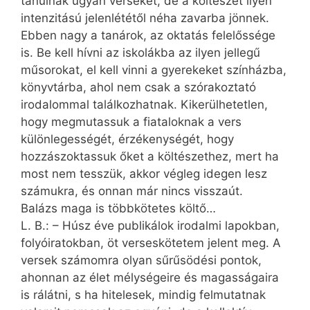
tanulnak ugyan verseket, de a költészet ilyen
intenzitású jelenlététől néha zavarba jönnek.
Ebben nagy a tanárok, az oktatás felelőssége
is. Be kell hívni az iskolákba az ilyen jellegű
műsorokat, el kell vinni a gyerekeket színházba,
könyvtárba, ahol nem csak a szórakoztató
irodalommal találkozhatnak. Kikerülhetetlen,
hogy megmutassuk a fiataloknak a vers
különlegességét, érzékenységét, hogy
hozzászoktassuk őket a költészethez, mert ha
most nem tesszük, akkor végleg idegen lesz
számukra, és onnan már nincs visszaút.
Balázs maga is többkötetes költő…
L. B.: – Húsz éve publikálok irodalmi lapokban,
folyóiratokban, öt verseskötetem jelent meg. A
versek számomra olyan sűrűsödési pontok,
ahonnan az élet mélységeire és magasságaira
is rálátni, s ha hitelesek, mindig felmutatnak