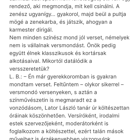
rendező, aki megmondja, mit kell csinálni. A
zenész ugyan­így… gyakorol, majd beül a pultja
mögé a zenekarba, és játszik, ahogyan a
karmester dirigál.
Nem minden színész mond jól verset, némelyek
nem is vállalnak versmondást. Önök pedig
együtt élnek klasszikusok és kortársak
alkotásaival. Mikortól datálódik a
versszeretetük?
L. B.: – Én már gyerekkoromban is gyakran
mondtam verset. Feltűntem – olykor sikerrel –
versmondó versenyeken, s aztán a
színművészetin is megmaradt ez a
vonzódásom, Lator László tanár úr költészettan
óráinak köszönhetően. Versíróként, irodalmi
estek szervezőjeként, moderátorként is
foglalkozom a költészettel, ezért talán mások
műveihez is érzékenyebben viszonyulok.