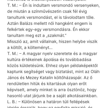
T. M.: – Én is indultam versmondó versenyeken,
de miután a színművészetin csak fél évig
tanultunk versmondást, el is távolodtam tőle.
Aztán Balázs mellett női hangként engem is
felkértek egy-egy versmondásra. Én ekkor
tanultam meg ezt a „szakmát.”
Misszió az, amit vállalnak, hiszen helybe viszik
a költőt, a költeményt…
T. M.: – A magyar nyelv szeretete és a magyar
kultúra értékeinek ápolása és továbbadása
közös küldetésünk. Ehhez olyan példaképektől
kaptunk segítséget vagy biztatást, mint az Oláh
János és Mezey Katalin költőházaspár. Az ő
rendületlen hitük és kitartásuk olyan erőt
képviselt, amely minket is arra ösztönöz, hogy
hasonló utat járjunk be a saját alkotásainkban.
L. B.: – Különösen a határon túli fellépések
idején érezzük, hogy ez egyfajta misszió, és.