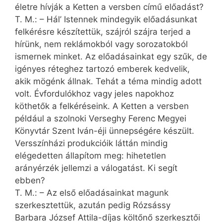
életre hívják a Ketten a versben című előadást?
T. M.: – Hál’ Istennek mindegyik előadásunkat
felkérésre készítettük, szájról szájra terjed a
hírünk, nem reklámokból vagy sorozatokból
ismernek minket. Az előadásainkat egy szűk, de
igényes réteghez tartozó emberek kedvelik,
akik mögénk állnak. Tehát a téma mindig adott
volt. Évfordulókhoz vagy jeles napokhoz
köthetők a felkéréseink. A Ketten a versben
például a szolnoki Verseghy Ferenc Megyei
Könyvtár Szent Iván-éji ünnepségére készült.
Versszínházi produkcióik láttán mindig
elégedetten állapítom meg: hihetetlen
arányérzék jellemzi a válogatást. Ki segít
ebben?
T. M.: – Az első előadásainkat magunk
szerkesztettük, azután pedig Rózsássy
Barbara József Attila-díjas költőnő szerkesztői