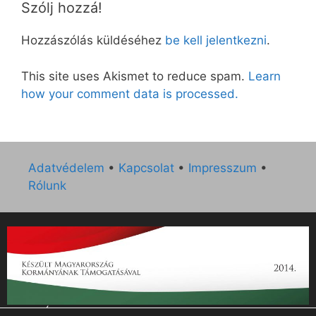
Szólj hozzá!
Hozzászólás küldéséhez
be kell jelentkezni
.
This site uses Akismet to reduce spam.
Learn
how your comment data is processed.
Adatvédelem
•
Kapcsolat
•
Impresszum
•
Rólunk
„Az Új Ember katolikus hetilap 2014. évi működésének