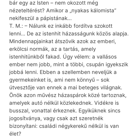
bár egy az Isten – nem okozott még
nézeteltérést? Amikor a „nyakas kálomista”
nekifeszül a pápistának…
T. M.: – Nálunk ez inkább fordítva szokott
lenni… De az istenhit házasságunk közös alapja.
Mindennapjainkat átszövik azok az emberi,
erkölcsi normák, az a tartás, amely
istenhitünkből fakad. Úgy vélem: a vallásos
ember nem jobb, mint a többi, csupán igyekszik
jobbá lenni. Ebben a szellemben neveljük a
gyermekeinket is, ami nem könnyű – sok
útvesztője van ennek a mai beteges világnak.
Önök azon művész házaspárok közé tartoznak,
amelyek autó nélkül közlekednek. Vidékre is
busszal, vonattal érkeznek. Egyiküknek sincs
jogosítványa, vagy csak azt szeretnék
bizonyítani: családi négykerekű nélkül is van
élet?