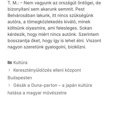
T. M.: – Nem vagyunk az országút ördögei, de
bizonyítani sem akarunk semmit. Pest
Belvárosában lakunk, itt nincs szükségünk
autóra, a tömegközlekedés kiváló, minek
költsünk olyasmire, ami felesleges. Sokan
kérdezik, hogy miért nincs autónk. Szerintem
bosszantja őket, hogy így is lehet élni. Viszont
nagyon szeretünk gyalogolni, biciklizni.
Kategória
Kultúra
Keresztényüldözés elleni központ
Budapesten
Gésák a Duna-parton – a japán kultúra
hatása a magyar művészetre