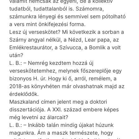
valamit nemcsak az egyéni, de a kollektív
tudatból, tudattalanból is. Számomra,
számunkra lényegi és semmivel sem pótolható
a vers mint önkifejezési forma.
Lesz új verseskötet? Mi következik a sorban a
Szárny angyal nélkül, a Nézd, Lear papa, az
Emlékrestaurátor, a Szívucca, a Bomlik a volt
után?
L. B.: – Nemrég kezdtem hozzá új
verseskötetemhez, melynek főszereplője egy
bizonyos H. úr. Hogy ki ő, arról, remélem, a
2018-as könyvhéten már olvashatnak majd az
érdeklődők.
Maszkaland címen jelent meg a doktori
disszertációja. A XXI. század embere képes
még levetni az álarcait?
L. B.: – Inkább talán mindig újakat húzunk
magunkra. Ám a maszk természete, hogy