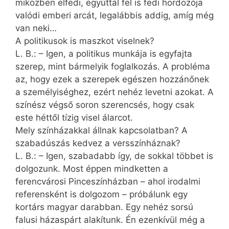
miközben elfedi, egyúttal fel is fedi hordozója
valódi emberi arcát, legalábbis addig, amíg még
van neki…
A politikusok is maszkot viselnek?
L. B.: – Igen, a politikus munkája is egyfajta
szerep, mint bármelyik foglalkozás. A probléma
az, hogy ezek a szerepek egészen hozzánőnek
a személyiséghez, ezért nehéz levetni azokat. A
színész végső soron szerencsés, hogy csak
este héttől tízig visel álarcot.
Mely színházakkal állnak kapcsolatban? A
szabadúszás kedvez a versszínháznak?
L. B.: – Igen, szabadabb így, de sokkal többet is
dolgozunk. Most éppen mindketten a
ferencvárosi Pinceszínházban – ahol irodalmi
referensként is dolgozom – próbálunk egy
kortárs magyar darabban. Egy nehéz sorsú
falusi házaspárt alakítunk. Én ezenkívül még a