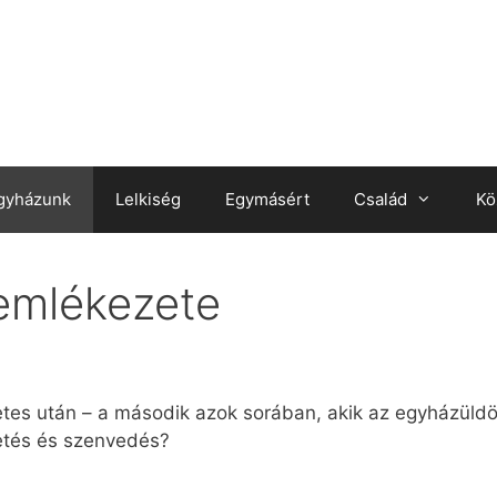
gyházunk
Lelkiség
Egymásért
Család
Kö
emlékezete
etes után – a második azok sorában, akik az egyházüldö
tetés és szenvedés?