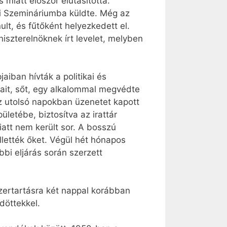
 miatt először elutasította.
ti Szemináriumba küldte. Még az
ult, és fűtőként helyezkedett el.
niszterelnöknek írt levelet, melyben
iban hívták a politikai és
sait, sőt, egy alkalommal megvédte
Az utolsó napokban üzenetet kapott
letébe, biztosítva az irattár
tt nem került sor. A bosszú
llették őket. Végül hét hónapos
bbi eljárás során szerzett
zertartásra két nappal korábban
ldöttekkel.