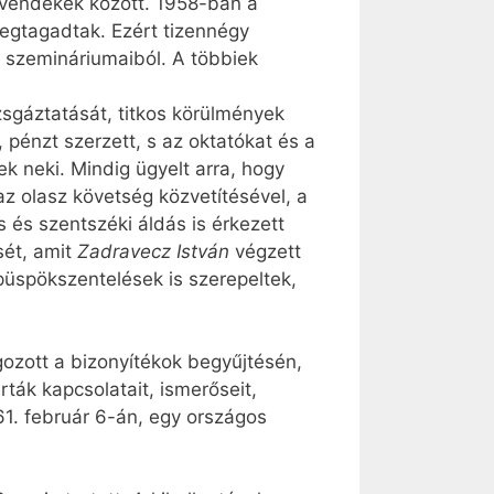
növendékek között. 1958-ban a
megtagadtak. Ezért tizennégy
g szemináriumaiból. A többiek
zsgáztatását, titkos körülmények
 pénzt szerzett, s az oktatókat és a
ek neki. Mindig ügyelt arra, hogy
az olasz követség közvetítésével, a
s és szentszéki áldás is érkezett
sét, amit
Zadravecz István
végzett
üspökszentelések is szerepeltek,
gozott a bizonyítékok begyűjtésén,
ták kapcsolatait, ismerőseit,
961. február 6-án, egy országos