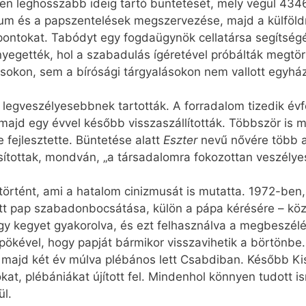
 leghosszabb ideig tartó büntetését, mely végül 4346 
um és a papszentelések megszervezése, majd a külföldről
pontokat. Tabódyt egy fogdaügynök cellatársa segítségév
yegették, hol a szabadulás ígéretével próbálták megtörn
ásokon, sem a bírósági tárgyalásokon nem vallott egyháza
ik legveszélyesebbnek tartották. A forradalom tizedik év
majd egy évvel később visszaszállították. Többször is me
e fejlesztette. Büntetése alatt
Eszter
nevű nővére több 
sítottak, mondván, „a társadalomra fokozottan veszélyes
rtént, ami a hatalom cinizmusát is mutatta. 1972-ben, 
tt pap szabadonbocsátása, külön a pápa kérésére – közt
gy kegyet gyakorolva, és ezt felhasználva a megbeszél
ökével, hogy papját bármikor visszavihetik a börtönbe
 majd két év múlva plébános lett Csabdiban. Később Kis
, plébániákat újított fel. Mindenhol könnyen tudott ism
ül.