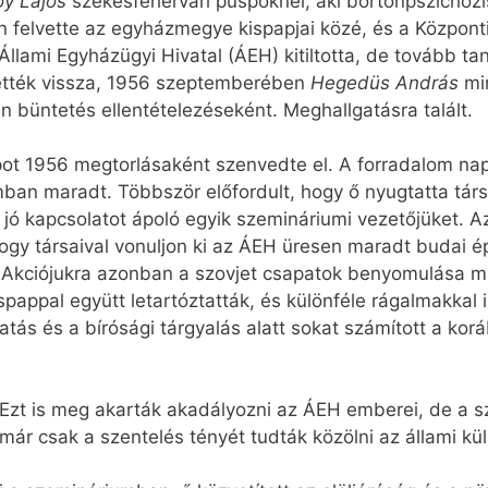
oy Lajos
székesfehérvári püspöknél, aki börtönpszichózis
n felvette az egyházmegye kispapjai közé, és a Közpon
llami Egyházügyi Hivatal (ÁEH) kitiltotta, de tovább tan
ették vissza, 1956 szeptemberében
Hegedüs András
mi
an büntetés ellentételezéseként. Meghallgatásra talált.
t 1956 megtorlásaként szenvedte el. A forradalom napja
mban maradt. Többször előfordult, hogy ő nyugtatta tár
 jó kapcsolatot ápoló egyik szemináriumi vezetőjüket. 
ogy társaival vonuljon ki az ÁEH üresen maradt budai épü
kciójukra azonban a szovjet csapatok benyomulása mia
appal együtt letartóztatták, és különféle rágalmakkal i
tás és a bírósági tárgyalás alatt sokat számított a korá
Ezt is meg akarták akadályozni az ÁEH emberei, de a s
k már csak a szentelés tényét tudták közölni az állami kü