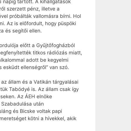
napig tartott. A kihallgatások
 szerzett pénz, illetve a
el próbálták vallomásra bírni. Hol
i. Az is előfordult, hogy püspöki
 és segítői ellen.
fordulója előtt a Gyűjtőfogházból
gfenyítették titkos rádiózás miatt,
alkalommal adott be kegyelmi
 esküdt ellenségről” van szó.
az állam és a Vatikán tárgyalásai
ük Tabódyé is. Az állam csak így
éseken. Az ÁEH elnöke
. Szabadulása után
láng és Bicske voltak papi
eretséget kötni a hívekkel, akik