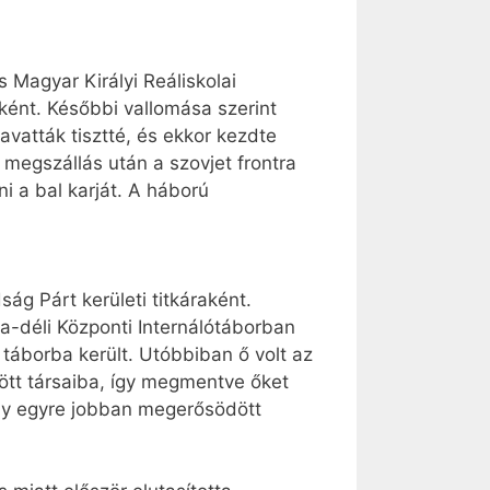
 Magyar Királyi Reáliskolai
ként. Későbbi vallomása szerint
vatták tisztté, és ekkor kezdte
 megszállás után a szovjet frontra
 a bal karját. A háború
g Párt kerületi titkáraként.
a-déli Központi Internálótáborban
 táborba került. Utóbbiban ő volt az
tött társaiba, így megmentve őket
ely egyre jobban megerősödött