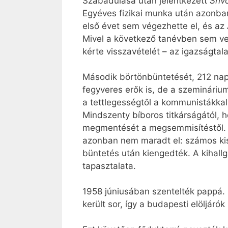
Szabadulása után jelentkezett
Shv
Egyéves fizikai munka után azonba
első évet sem végezhette el, és az Á
Mivel a következő tanévben sem v
kérte visszavételét – az igazságtal
Második börtönbüntetését, 212 napo
fegyveres erők is, de a szemináriu
a tettlegességtől a kommunistákkal
Mindszenty bíboros titkárságától, h
megmentését a megsemmisítéstől. A
azonban nem maradt el: számos kisp
büntetés után kiengedték. A kihallga
tapasztalata.
1958 júniusában szentelték pappá. 
került sor, így a budapesti elöljáró