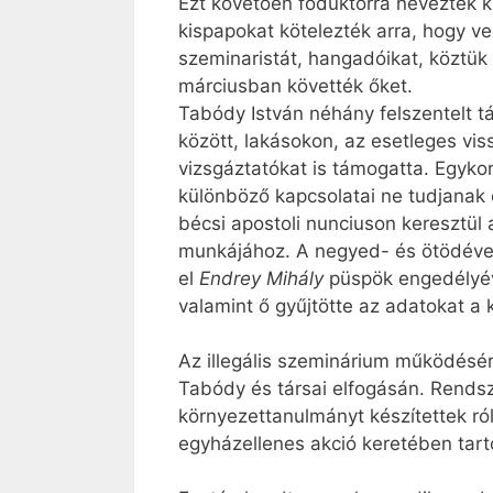
Ezt követően főduktorrá nevezték k
kispapokat kötelezték arra, hogy v
szeminaristát, hangadóikat, köztük
márciusban követték őket.
Tabódy István néhány felszentelt t
között, lakásokon, az esetleges vis
vizsgáztatókat is támogatta. Egykori
különböző kapcsolatai ne tudjanak e
bécsi apostoli nunciuson keresztül a
munkájához. A negyed- és ötödéves
el
Endrey Mihály
püspök engedélyév
valamint ő gyűjtötte az adatokat 
Az illegális szeminárium működésére
Tabódy és társai elfogásán. Rendsze
környezettanulmányt készítettek ról
egyházellenes akció keretében tartó