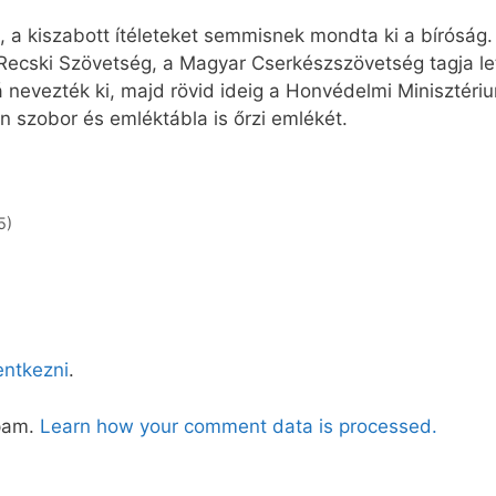
k, a kiszabott ítéleteket semmisnek mondta ki a bírósá
 Recski Szövetség, a Magyar Cserkészszövetség tagja le
 nevezték ki, majd rövid ideig a Honvédelmi Minisztériu
 szobor és emléktábla is őrzi emlékét.
5)
lentkezni
.
spam.
Learn how your comment data is processed.