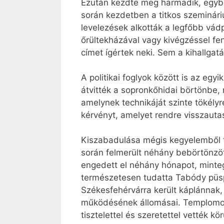
Ezután kezdte meg harmadik, egyben
során kezdetben a titkos szeminári
levelezések alkották a legfőbb vád
őrültekházával vagy kivégzéssel fen
címet ígértek neki. Sem a kihallgat
A politikai foglyok között is az egy
átvitték a sopronkőhidai börtönbe, 
amelynek technikáját szinte tökélyr
kérvényt, amelyet rendre visszauta
Kiszabadulása mégis kegyelemből tö
során felmerült néhány bebörtönzö
engedett el néhány hónapot, minte
természetesen tudatta Tabódy püsp
Székesfehérvárra került káplánnak,
működésének állomásai. Templomokat
tisztelettel és szeretettel vették kör