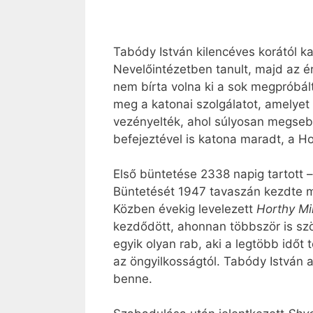
Tabódy István kilencéves korától ka
Nevelőintézetben tanult, majd az é
nem bírta volna ki a sok megpróbál
meg a katonai szolgálatot, amelyet 
vezényelték, ahol súlyosan megsebe
befejeztével is katona maradt, a H
Első büntetése 2338 napig tartott – b
Büntetését 1947 tavaszán kezdte me
Közben évekig levelezett
Horthy Mi
kezdődött, ahonnan többször is szök
egyik olyan rab, aki a legtöbb időt
az öngyilkosságtól. Tabódy István 
benne.