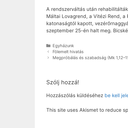
A rendszerváltás után rehabilitáltá
Máltai Lovagrend, a Vitézi Rend, a
katonaságtól kapott, vezérőrnaggyá
szeptember 25-én halt meg. Bicskén
Kategória
Egyházunk
Fölemelt hivatás
Megpróbálás és szabadság (Mk 1,12–1
Szólj hozzá!
Hozzászólás küldéséhez
be kell je
This site uses Akismet to reduce 