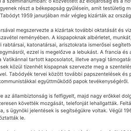
i a szemináriumban: ő közvetített az elöljáróság és a 
egyenek részt a békepapság gyűlésein, amit testületig 
 Tabódyt 1959 janurjában már végleg kizárták az orszá
ársával megszervezte a kizártak további oktatását és vi
szavétel reményében. A kispapoknak albérletet, munkát,
 rabtársai, katonatársai, arisztokrata ismerősei segített
gymásról, ezzel is megelőzve a lebukást. A francia és 
 Vatikánnal tartott kapcsolatot, illetve anyagi támogatá
ek közül tizenhét kispapnak szervezte meg a szentelé
el. Tabódyék tervei között további papszentelések és p
a kommunistákkal együttműködő papok tevékenységéről.
 az állambiztonság is felfigyelt, majd nagy erőkkel dol
resen követték mozgását, telefonját lehallgatták. Feltár
a, s ügynöki jelentések is segítségükre voltak. Végül 1
ztatták le.