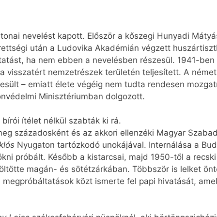
tonai nevelést kapott. Először a kőszegi Hunyadi Mátyás
rettségi után a Ludovika Akadémián végzett huszártiszt
tatást, ha nem ebben a nevelésben részesül. 1941-ben a
a visszatért nemzetrészek területén teljesített. A német
sült – emiatt élete végéig nem tudta rendesen mozgatni
onvédelmi Minisztériumban dolgozott.
írói ítélet nélkül szabták ki rá.
g századosként és az akkori ellenzéki Magyar Szabadsá
klós
Nyugaton tartózkodó unokájával. Internálása a Bud
ni próbált. Később a kistarcsai, majd 1950-től a recski
 töltötte magán- és sötétzárkában. Többször is lelket ön
a megpróbáltatások közt ismerte fel papi hivatását, am