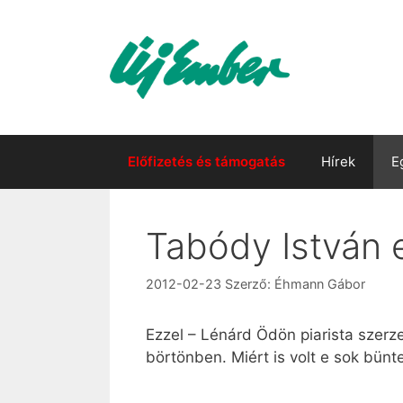
Kilépés
a
tartalomba
Előfizetés és támogatás
Hírek
E
Tabódy István 
2012-02-23
Szerző:
Éhmann Gábor
Ezzel – Lénárd Ödön piarista szerz
börtönben. Miért is volt e sok bün