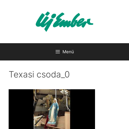
Kilépés
a
tartalomba
Menü
Texasi csoda_0