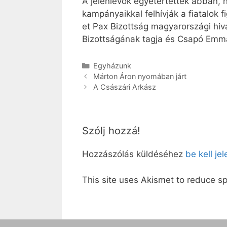
A jelenlevők egyetértettek abban, 
kampányaikkal felhívják a fiatalok f
et Pax Bizottság magyarországi hiv
Bizottságának tagja és Csapó Emma,
Kategória
Egyházunk
Márton Áron nyomában járt
A Császári Arkász
Szólj hozzá!
Hozzászólás küldéséhez
be kell je
This site uses Akismet to reduce 