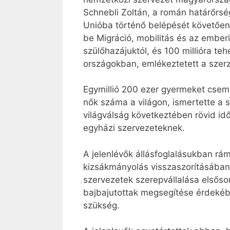
Schnebli Zoltán, a román határőrs
Unióba történő belépését követően
be Migráció, mobilitás és az emberi
szülőhazájuktól, és 100 millióra t
országokban, emlékeztetett a szer
Egymillió 200 ezer gyermeket csemp
nők száma a világon, ismertette a 
világválság következtében rövid idő
egyházi szervezeteknek.
A jelenlévők állásfoglalásukban rá
kizsákmányolás visszaszorításában
szervezetek szerepvállalása elsősor
bajbajutottak megsegítése érdekébe
szükség.