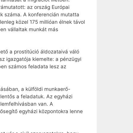
ámutatott: az ország Európai
ek száma. A konferencián mutatta
enleg közel 175 millióan élnek távol
ben vállaltak munkát más
tő a prostitúció áldozataivá váló
sz igazgatója kiemelte: a pénzügyi
bben számos feladata lesz az
lásában, a külföldi munkaerő-
entős a feladatuk. Az egyházi
elemfelhívásban van. A
lősegítő egyházi központokra lenne