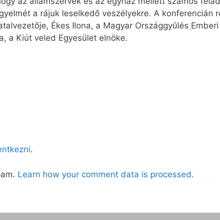
hogy az államszervek és az egyház mellett számos felada
igyelmét a rájuk leselkedő veszélyekre. A konferencián r
atalvezetője, Ékes Ilona, a Magyar Országgyűlés Emberi 
 a Kiút veled Egyesület elnöke.
lentkezni
.
spam.
Learn how your comment data is processed.