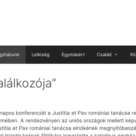
gyházunk
Lelkiség
Egymásért
Család
Kö
lálkozója”
napos konferenciát a Justitia et Pax romániai tanácsa 
rmében. A rendezvényen az uniós országok mellett képv
stitia et Pax romániai tanácsa elnökének megnyitóbesz
bizottságának főtitkára ismertette a katolikus egyház t