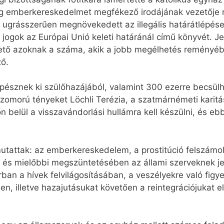
ég emberkereskedelmet megfékező irodájának vezetője r
 ugrásszerűen megnövekedett az illegális határátlépés
 jogok az Európai Unió keleti határánál című könyvét. Jel
ehető azoknak a száma, akik a jobb megélhetés reményé
ző.
észnek ki szülőhazájából, valamint 300 ezerre becsülhe
szomorú tényeket Löchli Terézia, a szatmárnémeti karitá
n belül a visszavándorlási hullámra kell készülni, és e
mutattak: az emberkereskedelem, a prostitúció felszámo
 és mielőbbi megszüntetésében az állami szerveknek jel
ban a hívek felvilágosításában, a veszélyekre való figy
n, illetve hazajutásukat követően a reintegrációjukat e