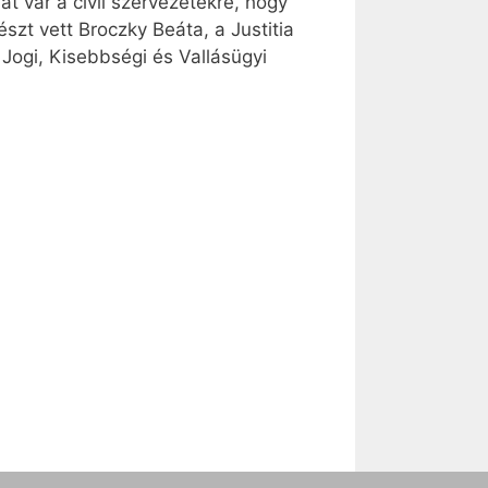
t vár a civil szervezetekre, hogy
észt vett Broczky Beáta, a Justitia
Jogi, Kisebbségi és Vallásügyi