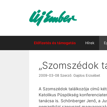
Kilépés
a
tartalomba
Előfizetés és támogatás
Hírek
E
„Szomszédok ta
2009-03-08
Szerző:
Gajdos Erzsébet
A Szomszédok találkozója című két
Katolikus Püspökség konferenciate
tanácsa is. Schönberger Jenő, a Ju
nemzetközi szervezet magyarországi 