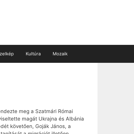
zelkép
Kultúra
Mozaik
rendezte meg a Szatmári Római
iseltette magát Ukrajna és Albánia
édét követően, Goják János, a
anítását a migrációt illetően.