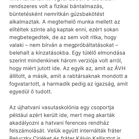
rendszeres volt a fizikai bántalmazás,
büntetésként nemritkán gúzsbakötést
alkalmaztak. A megterhelő munka mellett az
elítéltek szinte alig kaptak enni, ezért sokan
megbetegedtek, de az sem volt ritka, hogy
valaki – nem bírván a megpróbáltatásokat –
belehalt a kínzatásokba. Egy túlélő elmondása
szerint mindenkinek három verziója volt arról,
hogy miért jutott ide. Az egyik az, amit az ÁVH
állított, a másik, amit a rabtársaknak mondott a
fogvatartott, a harmadik pedig az igazság, amit
egyedül ő tudott.
Az újhatvani vasutaskolónia egy csoportja
például azért került ide, mert meg akarták
akadályozni a hatvani ferences rendház
felszámolását. Velük együtt internálták fráter
Beluczky Cirjéket és fráter Kálvin Kallisztot is.