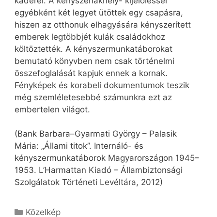
káderei. A kényszerlakhely- kijelöléssel
egyébként két legyet ütöttek egy csapásra,
hiszen az otthonuk elhagyására kényszerített
emberek legtöbbjét kulák családokhoz
költöztették. A kényszermunkatáborokat
bemutató könyvben nem csak történelmi
összefoglalását kapjuk ennek a kornak.
Fényképek és korabeli dokumentumok teszik
még szemléletesebbé számunkra ezt az
embertelen világot.
(Bank Barbara–Gyarmati György – Palasik
Mária: „Állami titok”. Internáló- és
kényszermunkatáborok Magyarországon 1945–
1953. L’Harmattan Kiadó – Állambiztonsági
Szolgálatok Történeti Levéltára, 2012)
Kategória
Közelkép