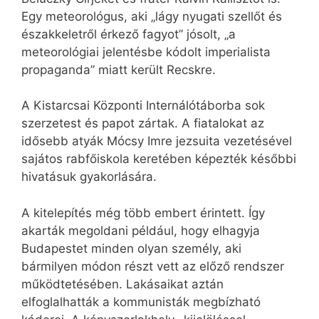
Egy meteorológus, aki „lágy nyugati szellőt és
északkeletről érkező fagyot” jósolt, „a
meteorológiai jelentésbe kódolt imperialista
propaganda” miatt került Recskre.
A Kistarcsai Központi Internálótáborba sok
szerzetest és papot zártak. A fiatalokat az
idősebb atyák Mócsy Imre jezsuita vezetésével
sajátos rabfőiskola keretében képezték későbbi
hivatásuk gyakorlására.
A kitelepítés még több embert érintett. Így
akarták megoldani például, hogy elhagyja
Budapestet minden olyan személy, aki
bármilyen módon részt vett az előző rendszer
működtetésében. Lakásaikat aztán
elfoglalhatták a kommunisták megbízható