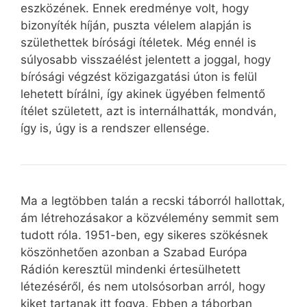
eszközének. Ennek eredménye volt, hogy
bizonyíték híján, puszta vélelem alapján is
születhettek bírósági ítéletek. Még ennél is
súlyosabb visszaélést jelentett a joggal, hogy
bírósági végzést közigazgatási úton is felül
lehetett bírálni, így akinek ügyében felmentő
ítélet született, azt is internálhatták, mondván,
így is, úgy is a rendszer ellensége.
Ma a legtöbben talán a recski táborról hallottak,
ám létrehozásakor a közvélemény semmit sem
tudott róla. 1951-ben, egy sikeres szökésnek
köszönhetően azonban a Szabad Európa
Rádión keresztül mindenki értesülhetett
létezéséről, és nem utolsósorban arról, hogy
kiket tartanak itt fogva. Ebben a táborban