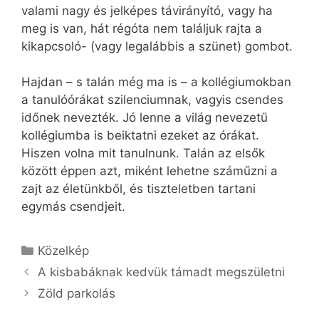
valami nagy és jelképes távirányító, vagy ha
meg is van, hát régóta nem találjuk rajta a
kikapcsoló- (vagy legalábbis a szünet) gombot.
Hajdan – s talán még ma is – a kollégiumokban
a tanulóórákat szilenciumnak, vagyis csendes
időnek nevezték. Jó lenne a világ nevezetű
kollégiumba is beiktatni ezeket az órákat.
Hiszen volna mit tanulnunk. Talán az elsők
között éppen azt, miként lehetne száműzni a
zajt az életünkből, és tiszteletben tartani
egymás csendjeit.
Kategória
Közelkép
A kisbabáknak kedvük támadt megszületni
Zöld parkolás