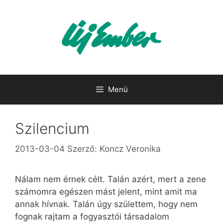
Kilépés
a
tartalomba
Menü
Szilencium
2013-03-04
Szerző:
Koncz Veronika
Nálam nem érnek célt. Talán azért, mert a zene
számomra egészen mást jelent, mint amit ma
annak hívnak. Talán úgy születtem, hogy nem
fognak rajtam a fogyasztói társadalom