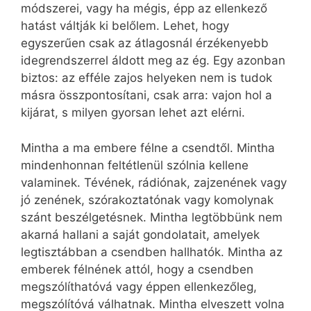
módszerei, vagy ha mégis, épp az ellenkező
hatást váltják ki belőlem. Lehet, hogy
egyszerűen csak az átlagosnál érzékenyebb
idegrendszerrel áldott meg az ég. Egy azonban
biztos: az efféle zajos helyeken nem is tudok
másra összpontosítani, csak arra: vajon hol a
kijárat, s milyen gyorsan lehet azt elérni.
Mintha a ma embere félne a csendtől. Mintha
mindenhonnan feltétlenül szólnia kellene
valaminek. Tévének, rádiónak, zajzenének vagy
jó zenének, szórakoztatónak vagy komolynak
szánt beszélgetésnek. Mintha legtöbbünk nem
akarná hallani a saját gondolatait, amelyek
legtisztábban a csendben hallhatók. Mintha az
emberek félnének attól, hogy a csendben
megszólíthatóvá vagy éppen ellenkezőleg,
megszólítóvá válhatnak. Mintha elveszett volna