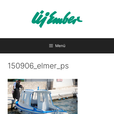
Kilépés
a
tartalomba
Menü
150906_elmer_ps