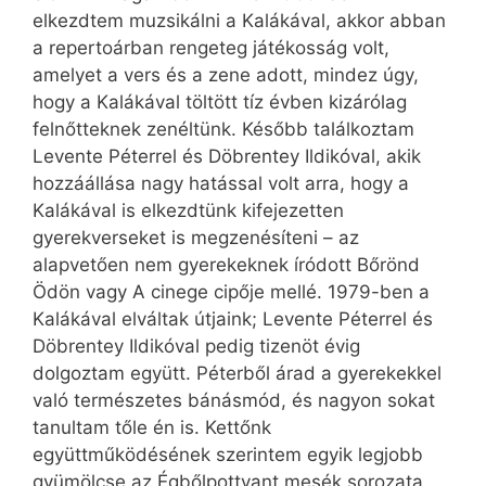
elkezdtem muzsikálni a Kalákával, akkor abban
a repertoárban rengeteg játékosság volt,
amelyet a vers és a zene adott, mindez úgy,
hogy a Kalákával töltött tíz évben kizárólag
felnőtteknek zenéltünk. Később találkoztam
Levente Péterrel és Döbrentey Ildikóval, akik
hozzáállása nagy hatással volt arra, hogy a
Kalákával is elkezdtünk kifejezetten
gyerekverseket is megzenésíteni – az
alapvetően nem gyerekeknek íródott Bőrönd
Ödön vagy A cinege cipője mellé. 1979-ben a
Kalákával elváltak útjaink; Levente Péterrel és
Döbrentey Ildikóval pedig tizenöt évig
dolgoztam együtt. Péterből árad a gyerekekkel
való természetes bánásmód, és nagyon sokat
tanultam tőle én is. Kettőnk
együttműködésének szerintem egyik legjobb
gyümölcse az Égbőlpottyant mesék sorozata.