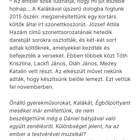
– Az ember sose tudhatja, hogy mi jut eszébe
holnap… A Kalákával újszerű dologba fogtunk
2015 őszén: megzenésítettünk egy kortárs
költők által írt szonettkoszorút. József Attila
Hazám című szonettsorozatának hetedik
darabját sorokra osztották, és két-két sort
adtak költőknek, amelyekkel kezdték és
befejezték a verseket. Ebben többek közt Tóth
Krisztina, Lackfi János, Oláh János, Mezey
Katalin vett részt. Az elkészült művet nekünk
adták, hogy készítsünk belőle lemezt. Ezt vettük
fel novemberben.
Önálló gyerekműsorokat, Kalákát, Égbőlpottyant
meséket már említettünk, de nem
beszélgettünk még a Dániel bátyjával való
együtt zenélésről. Különbséget jelent, ha az
ember a testvérével muzsikál?