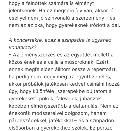
hogy a felnőttek számára is élményt
jelentsenek. Ha ez mégsem így van, akkor jó
eséllyel nem jó színvonalú a szerzemény – és
nem az az oka, hogy gyerekeknek íródott a dal.
A koncertekre, azaz a színpadra is ugyanez
vonatkozik?
– Az élményszerzés és az együttlét mellett a
közös éneklés a célja a műsoroknak. Ezért
ennek megfelelően állítom össze a repertoárt,
ha pedig nem megy még az együtt zenélés,
akkor próbálok játékosan kedvet csinálni hozzá
úgy, hogy különféle „szerepekbe bújtatom a
gyerekeket”: pókok, falevelek, juhászok
képében élményszerűbb a daltanulás. Nem az
énekórák módszereivel dolgozom, hanem
párbeszédekkel, játékokkal – és a színpadon
elsősorban a gyerekekhez szólok. Ez persze