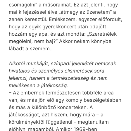
csomagolni” a műsoraimat. Ez azt jelenti, hogy
mai kifejezéssel élve „átmegy az üzenetem” a
zenén keresztül. Emlékszem, egyszer előfordult,
hogy az egyik gyerekkoncert után odajött
hozzám egy apa, és azt mondta: „Szeretnélek
megölelni, nem baj?” Akkor nekem könnybe
lábadt a szemem…
Alkotói munkáját, színpadi jelenlétét nemcsak
hivatalos és személyes elismerések sora
jellemzi, hanem a természetesség és nem
mellékesen a játékosság.
– Az embernek természetesen többféle arca
van, és más jön elő egy komoly beszélgetésben
és más a különböző koncerteken. A
játékosságot, azt hiszem, hogy mára – a
körülményektől függetlenül – megtanultam
előhívni magamból. Amikor 1969-ben