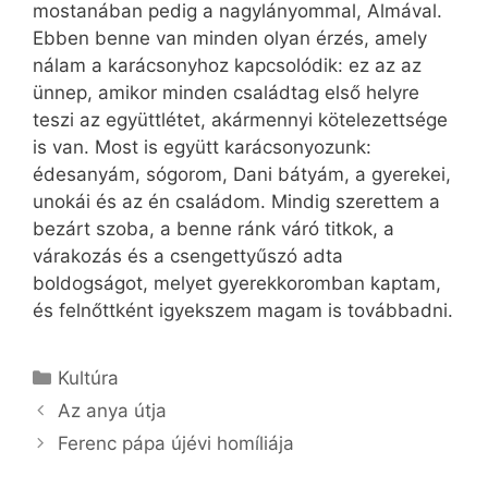
mostanában pedig a nagylányommal, Almával.
Ebben benne van minden olyan érzés, amely
nálam a karácsonyhoz kapcsolódik: ez az az
ünnep, amikor minden családtag első helyre
teszi az együttlétet, akármennyi kötelezettsége
is van. Most is együtt karácsonyozunk:
édesanyám, sógorom, Dani bátyám, a gyerekei,
unokái és az én családom. Mindig szerettem a
bezárt szoba, a benne ránk váró titkok, a
várakozás és a csengettyűszó adta
boldogságot, melyet gyerekkoromban kaptam,
és felnőttként igyekszem magam is továbbadni.
Kategória
Kultúra
Az anya útja
Ferenc pápa újévi homíliája