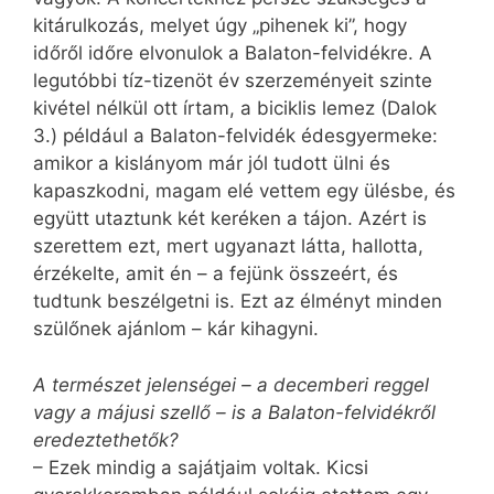
kitárulkozás, melyet úgy „pihenek ki”, hogy
időről időre elvonulok a Balaton-felvidékre. A
legutóbbi tíz-tizenöt év szerzeményeit szinte
kivétel nélkül ott írtam, a biciklis lemez (Dalok
3.) például a Balaton-felvidék édesgyermeke:
amikor a kislányom már jól tudott ülni és
kapaszkodni, magam elé vettem egy ülésbe, és
együtt utaztunk két keréken a tájon. Azért is
szerettem ezt, mert ugyanazt látta, hallotta,
érzékelte, amit én – a fejünk összeért, és
tudtunk beszélgetni is. Ezt az élményt minden
szülőnek ajánlom – kár kihagyni.
A természet jelenségei – a decemberi reggel
vagy a májusi szellő – is a Balaton-felvidékről
eredeztethetők?
– Ezek mindig a sajátjaim voltak. Kicsi