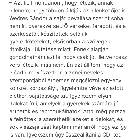
– Azt kell mondanom, hogy létezik, annak
ellenére, hogy többen állítják az ellenkezőjét is.
Weöres Sándor a saját bevallása szerint soha
nem írt gyerekverset. Ő verseket faragott, és a
szerkesztők készítettek belőlük
gyerekköteteket, elsősorban a szövegek
ritmikája, lüktetése miatt. Ennek alapján
gondolhatnám azt is, hogy csak jó, illetve rossz
vers létezik, más nem. Én azt állítom, hogy az
előadó-művészetben a zenei nevelés
szempontjából érdemes megcélozni egy-egy
konkrét korosztályt, figyelembe véve az adott
életkori sajátosságokat. Igyekszem olyan
dalokat írni, amelyek a gyerekek számára jól
érthetők és reprodukálhatók. Attól még persze
a felnőttek is szerethetik ezeket a dalokat, és
sok visszajelzést kaptam már arról, hogy ez így
is van. Igyekszem úgy összeállítani a CD-ket,