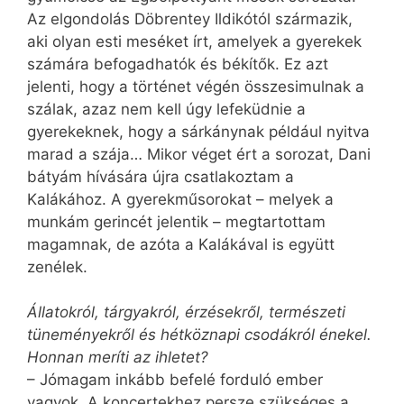
Az elgondolás Döbrentey Ildikótól származik,
aki olyan esti meséket írt, amelyek a gyerekek
számára befogadhatók és békítők. Ez azt
jelenti, hogy a történet végén összesimulnak a
szálak, azaz nem kell úgy lefeküdnie a
gyerekeknek, hogy a sárkánynak például nyitva
marad a szája… Mikor véget ért a sorozat, Dani
bátyám hívására újra csatlakoztam a
Kalákához. A gyerekműsorokat – melyek a
munkám gerincét jelentik – megtartottam
magamnak, de azóta a Kalákával is együtt
zenélek.
Állatokról, tárgyakról, érzésekről, természeti
tüneményekről és hétköznapi csodákról énekel.
Honnan meríti az ihletet?
– Jómagam inkább befelé forduló ember
vagyok. A koncertekhez persze szükséges a