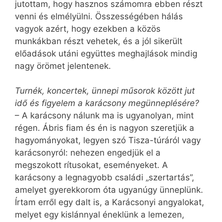
jutottam, hogy hasznos számomra ebben részt
venni és elmélyülni. Összességében hálás
vagyok azért, hogy ezekben a közös
munkákban részt vehetek, és a jól sikerült
előadások utáni együttes meghajlások mindig
nagy örömet jelentenek.
Turnék, koncertek, ünnepi műsorok között jut
idő és figyelem a karácsony megünneplésére?
– A karácsony nálunk ma is ugyanolyan, mint
régen. Ábris fiam és én is nagyon szeretjük a
hagyományokat, legyen szó Tisza-túráról vagy
karácsonyról: nehezen engedjük el a
megszokott rítusokat, eseményeket. A
karácsony a legnagyobb családi „szertartás”,
amelyet gyerekkorom óta ugyanúgy ünneplünk.
Írtam erről egy dalt is, a Karácsonyi angyalokat,
melyet egy kislánnyal éneklünk a lemezen,