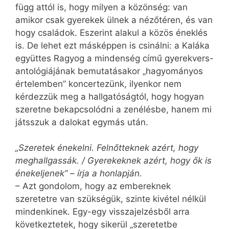
függ attól is, hogy milyen a közönség: van
amikor csak gyerekek ülnek a nézőtéren, és van
hogy családok. Eszerint alakul a közös éneklés
is. De lehet ezt másképpen is csinálni: a Kaláka
együttes Ragyog a mindenség című gyerekvers-
antológiájának bemutatásakor „hagyományos
értelemben” koncertezünk, ilyenkor nem
kérdezzük meg a hallgatóságtól, hogy hogyan
szeretne bekapcsolódni a zenélésbe, hanem mi
játsszuk a dalokat egymás után.
„Szeretek énekelni. Felnőtteknek azért, hogy
meghallgassák. / Gyerekeknek azért, hogy ők is
énekeljenek” – írja a honlapján.
– Azt gondolom, hogy az embereknek
szeretetre van szükségük, szinte kivétel nélkül
mindenkinek. Egy-egy visszajelzésből arra
következtetek, hogy sikerül „szeretetbe