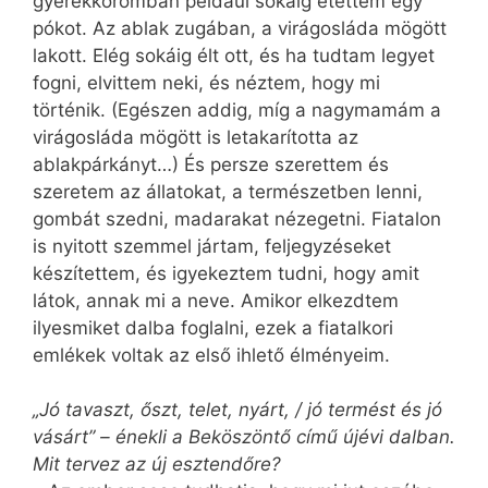
gyerekkoromban például sokáig etettem egy
pókot. Az ablak zugában, a virágosláda mögött
lakott. Elég sokáig élt ott, és ha tudtam legyet
fogni, elvittem neki, és néztem, hogy mi
történik. (Egészen addig, míg a nagymamám a
virágosláda mögött is letakarította az
ablakpárkányt…) És persze szerettem és
szeretem az állatokat, a természetben lenni,
gombát szedni, madarakat nézegetni. Fiatalon
is nyitott szemmel jártam, feljegyzéseket
készítettem, és igyekeztem tudni, hogy amit
látok, annak mi a neve. Amikor elkezdtem
ilyesmiket dalba foglalni, ezek a fiatalkori
emlékek voltak az első ihlető élményeim.
„Jó tavaszt, őszt, telet, nyárt, / jó termést és jó
vásárt” – énekli a Beköszöntő című újévi dalban.
Mit tervez az új esztendőre?