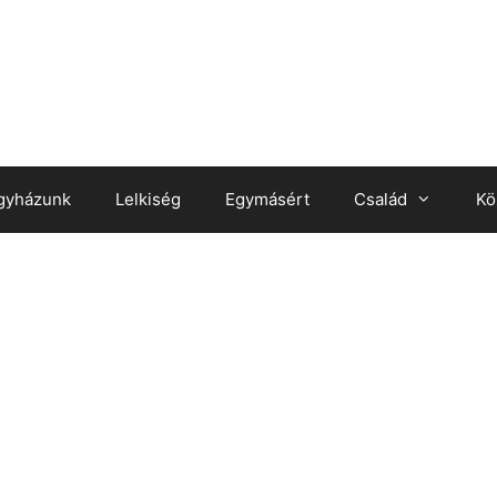
gyházunk
Lelkiség
Egymásért
Család
Kö