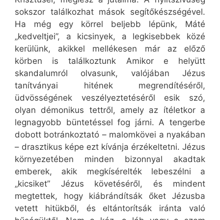
sokszor találkozhat mások segítőkészségével.
Ha még egy körrel beljebb lépünk, Máté
„kedveltjei”, a kicsinyek, a legkisebbek közé
kerülünk, akikkel mellékesen már az előző
körben is találkoztunk Amikor e helyütt
skandalumról olvasunk, valójában Jézus
tanítványai hitének megrendítéséről,
üdvösségének veszélyeztetéséről esik szó,
olyan démonikus tettről, amely az ítéletkor a
legnagyobb büntetéssel fog járni. A tengerbe
dobott botránkoztató – malomkövei a nyakában
– drasztikus képe ezt kívánja érzékeltetni. Jézus
környezetében minden bizonnyal akadtak
emberek, akik megkísérelték lebeszélni a
„kicsiket” Jézus követéséről, és mindent
megtettek, hogy kiábrándítsák őket Jézusba
vetett hitükből, és eltántorítsák iránta való