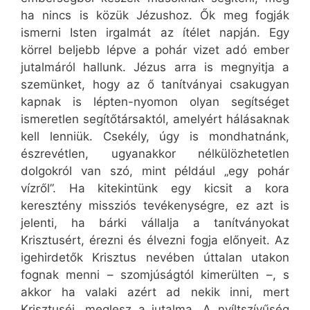
ha nincs is közük Jézushoz. Ők meg fogják
ismerni Isten irgalmát az ítélet napján. Egy
körrel beljebb lépve a pohár vizet adó ember
jutalmáról hallunk. Jézus arra is megnyitja a
szemünket, hogy az ő tanítványai csakugyan
kapnak is lépten-nyomon olyan segítséget
ismeretlen segítőtársaktól, amelyért hálásaknak
kell lenniük. Csekély, úgy is mondhatnánk,
észrevétlen, ugyanakkor nélkülözhetetlen
dolgokról van szó, mint például „egy pohár
vízről”. Ha kitekintünk egy kicsit a kora
keresztény missziós tevékenységre, ez azt is
jelenti, ha bárki vállalja a tanítványokat
Krisztusért, érezni és élvezni fogja előnyeit. Az
igehirdetők Krisztus nevében úttalan utakon
fognak menni – szomjúságtól kimerülten –, s
akkor ha valaki azért ad nekik inni, mert
Krisztuséi, meglesz a jutalma. A nyíltszívűség