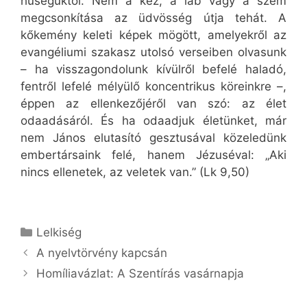
hűségüktől. Nem a kéz, a láb vagy a szem
megcsonkítása az üdvösség útja tehát. A
kőkemény keleti képek mögött, amelyekről az
evangéliumi szakasz utolsó verseiben olvasunk
– ha visszagondolunk kívülről befelé haladó,
fentről lefelé mélyülő koncentrikus köreinkre –,
éppen az ellenkezőjéről van szó: az élet
odaadásáról. És ha odaadjuk életünket, már
nem János elutasító gesztusával közeledünk
embertársaink felé, hanem Jézuséval: „Aki
nincs ellenetek, az veletek van.” (Lk 9,50)
Kategória
Lelkiség
A nyelvtörvény kapcsán
Homíliavázlat: A Szentírás vasárnapja