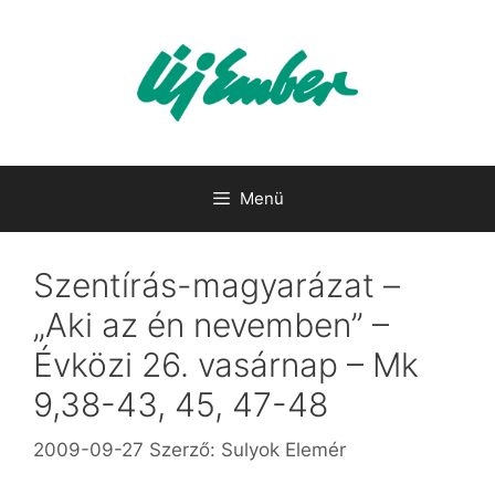
Kilépés
a
tartalomba
Menü
Szentírás-magyarázat –
„Aki az én nevemben” –
Évközi 26. vasárnap – Mk
9,38-43, 45, 47-48
2009-09-27
Szerző:
Sulyok Elemér