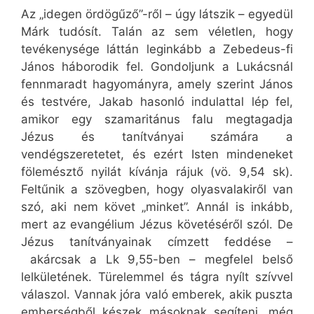
Az „idegen ördögűző”-ről – úgy látszik – egyedül
Márk tudósít. Talán az sem véletlen, hogy
tevékenysége láttán leginkább a Zebedeus-fi
János háborodik fel. Gondoljunk a Lukácsnál
fennmaradt hagyományra, amely szerint János
és testvére, Jakab hasonló indulattal lép fel,
amikor egy szamaritánus falu megtagadja
Jézus és tanítványai számára a
vendégszeretetet, és ezért Isten mindeneket
fölemésztő nyilát kívánja rájuk (vö. 9,54 sk).
Feltűnik a szövegben, hogy olyasvalakiről van
szó, aki nem követ „minket”. Annál is inkább,
mert az evangélium Jézus követéséről szól. De
Jézus tanítványainak címzett feddése –
akárcsak a Lk 9,55-ben – megfelel belső
lelkületének. Türelemmel és tágra nyílt szívvel
válaszol. Vannak jóra való emberek, akik puszta
emberségből készek másoknak segíteni, még