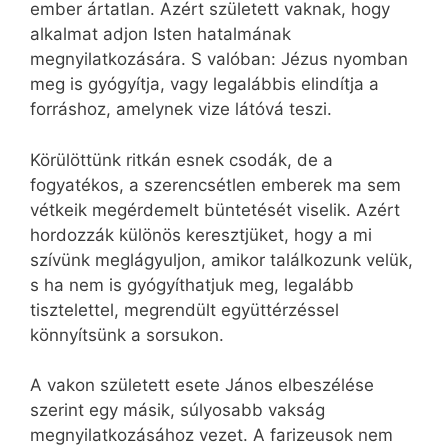
ember ártatlan. Azért született vaknak, hogy
alkalmat adjon Isten hatalmának
megnyilatkozására. S valóban: Jézus nyomban
meg is gyógyítja, vagy legalábbis elindítja a
forráshoz, amelynek vize látóvá teszi.
Körülöttünk ritkán esnek csodák, de a
fogyatékos, a szerencsétlen emberek ma sem
vétkeik megérdemelt büntetését viselik. Azért
hordozzák különös keresztjüket, hogy a mi
szívünk meglágyuljon, amikor találkozunk velük,
s ha nem is gyógyíthatjuk meg, legalább
tisztelettel, megrendült együttérzéssel
könnyítsünk a sorsukon.
A vakon született esete János elbeszélése
szerint egy másik, súlyosabb vakság
megnyilatkozásához vezet. A farizeusok nem