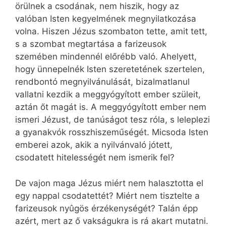
örülnek a csodának, nem hiszik, hogy az
valóban Isten kegyelmének megnyilatkozása
volna. Hiszen Jézus szombaton tette, amit tett,
s a szombat megtartása a farizeusok
szemében mindennél előrébb való. Ahelyett,
hogy ünnepelnék Isten szeretetének szertelen,
rendbontó megnyilvánulását, bizalmatlanul
vallatni kezdik a meggyógyított ember szüleit,
aztán őt magát is. A meggyógyított ember nem
ismeri Jézust, de tanúságot tesz róla, s leleplezi
a gyanakvók rosszhiszeműségét. Micsoda Isten
emberei azok, akik a nyilvánvaló jótett,
csodatett hitelességét nem ismerik fel?
De vajon maga Jézus miért nem halasztotta el
egy nappal csodatettét? Miért nem tisztelte a
farizeusok nyûgös érzékenységét? Talán épp
azért, mert az ő vakságukra is rá akart mutatni.