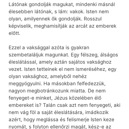
Látónak gondolják magukat, mindenki másnál
élesebben látónak, s lám: vakok. Isten nem
olyan, amilyennek ők gondolják. Rosszul
képviselik, meghamisítják az arcát az emberek
előtt.
Ezzel a vaksággal azóta is gyakran
szembetaláljuk magunkat. Egy félszeg, álságos
éleslátással, amely aztán sajátos vaksághoz
vezet. Isten tetteinek el nem ismeréséhez, egy
olyan vaksághoz, amelyből nehéz
meggyógyulni. Ha másokban felfedezzük,
nagyon megbotránkozunk miatta. De nem
fenyeget-e minket, Jézus közelében élő
embereket is? Talán csak azt nem fenyegeti, aki
nem vág föl a saját éleslátására, imádkozik
azért, hogy meglássa és felismerje Isten keze
nyomát, s folyton ellenőrzi magát, kész-e az