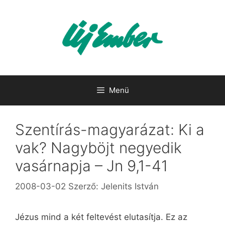
Kilépés
a
tartalomba
Menü
Szentírás-magyarázat: Ki a
vak? Nagyböjt negyedik
vasárnapja – Jn 9,1-41
2008-03-02
Szerző:
Jelenits István
Jézus mind a két feltevést elutasítja. Ez az