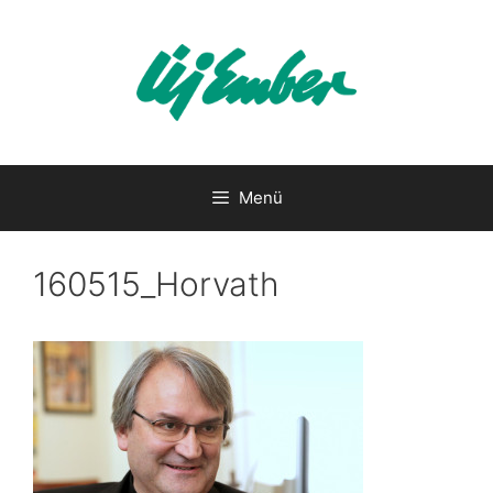
Kilépés
a
tartalomba
Menü
160515_Horvath