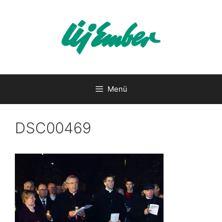
Kilépés
a
tartalomba
Menü
DSC00469