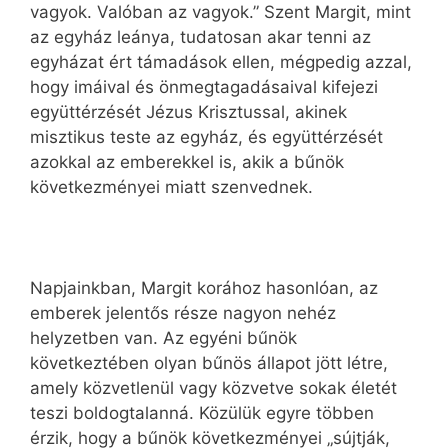
vagyok. Valóban az vagyok.” Szent Margit, mint
az egyház leánya, tudatosan akar tenni az
egyházat ért támadások ellen, mégpedig azzal,
hogy imáival és önmegtagadásaival kifejezi
együttérzését Jézus Krisztussal, akinek
misztikus teste az egyház, és együttérzését
azokkal az emberekkel is, akik a bűnök
következményei miatt szenvednek.
Napjainkban, Margit korához hasonlóan, az
emberek jelentős része nagyon nehéz
helyzetben van. Az egyéni bűnök
következtében olyan bűnös állapot jött létre,
amely közvetlenül vagy közvetve sokak életét
teszi boldogtalanná. Közülük egyre többen
érzik, hogy a bűnök következményei „sújtják,