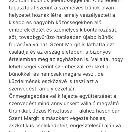
azonban különös jelentőséggel bír. A történelmi
tapasztalat szerint a személyes bűnök olyan
helyzetet hoznak létre, amely veszélyezteti a
kisebb és nagyobb közösségekben élő
emberek életét és személyes kibontakozását,
sőt, továbbgyűrűző hatásában újabb bűnök
forrásává válhat. Szent Margit is láthatta ezt
családja és az ország életében, s bizonyos
értelemben még az egyházban is. Vállalta, hogy
lehetőségei szerint szembeszáll ezekkel a
bűnökkel, és nemcsak magára veszi, de
küzdelmének eszközévé is teszi azt a
szenvedést, amely ezzel jár.
Önmegtagadásaival kifejezte együttérzését a
szenvedést mind annyiunkért vállaló megváltó
Urunkkal, Jézus Krisztussal – akihez hasonlóan
Szent Margit is másokért végezte hősies,
aszketikus cselekedeteit, engesztelésül ajánlva