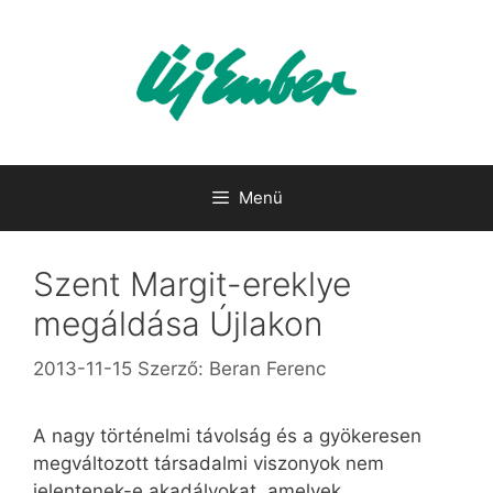
Kilépés
a
tartalomba
Menü
Szent Margit-ereklye
megáldása Újlakon
2013-11-15
Szerző:
Beran Ferenc
A nagy történelmi távolság és a gyökeresen
megváltozott társadalmi viszonyok nem
jelentenek-e akadályokat, amelyek