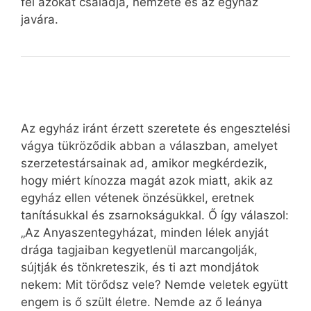
fel azokat családja, nemzete és az egyház
javára.
Az egyház iránt érzett szeretete és engesztelési
vágya tükröződik abban a válaszban, amelyet
szerzetestársainak ad, amikor megkérdezik,
hogy miért kínozza magát azok miatt, akik az
egyház ellen vétenek önzésükkel, eretnek
tanításukkal és zsarnokságukkal. Ő így válaszol:
„Az Anyaszentegyházat, minden lélek anyját
drága tagjaiban kegyetlenül marcangolják,
sújtják és tönkreteszik, és ti azt mondjátok
nekem: Mit törődsz vele? Nemde veletek együtt
engem is ő szült életre. Nemde az ő leánya