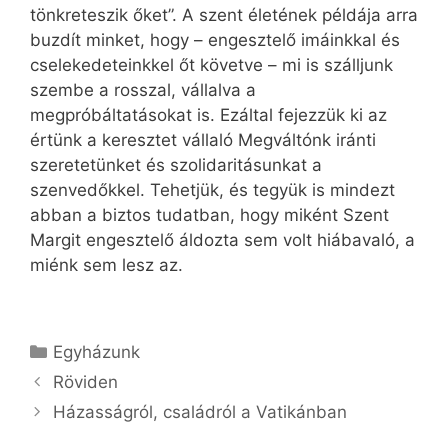
tönkreteszik őket”. A szent életének példája arra
buzdít minket, hogy – engesztelő imáinkkal és
cselekedeteinkkel őt követve – mi is szálljunk
szembe a rosszal, vállalva a
megpróbáltatásokat is. Ezáltal fejezzük ki az
értünk a keresztet vállaló Megváltónk iránti
szeretetünket és szolidaritásunkat a
szenvedőkkel. Tehetjük, és tegyük is mindezt
abban a biztos tudatban, hogy miként Szent
Margit engesztelő áldozta sem volt hiábavaló, a
miénk sem lesz az.
Kategória
Egyházunk
Röviden
Házasságról, családról a Vatikánban