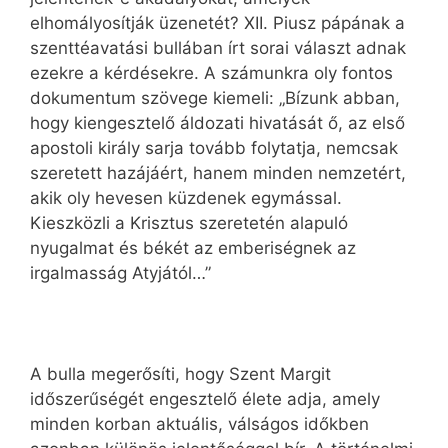
elhomályosítják üzenetét? XII. Piusz pápának a
szenttéavatási bullában írt sorai választ adnak
ezekre a kérdésekre. A számunkra oly fontos
dokumentum szövege kiemeli: „Bízunk abban,
hogy kiengesztelő áldozati hivatását ő, az első
apostoli király sarja tovább folytatja, nemcsak
szeretett hazájáért, hanem minden nemzetért,
akik oly hevesen küzdenek egymással.
Kieszközli a Krisztus szeretetén alapuló
nyugalmat és békét az emberiségnek az
irgalmasság Atyjától…”
A bulla megerősíti, hogy Szent Margit
időszerűségét engesztelő élete adja, amely
minden korban aktuális, válságos időkben