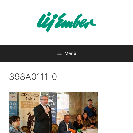
Kilépés
a
tartalomba
Menü
398A0111_0