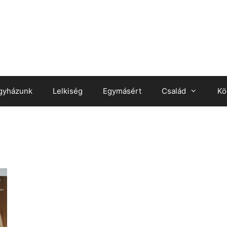
gyházunk
Lelkiség
Egymásért
Család
Kö