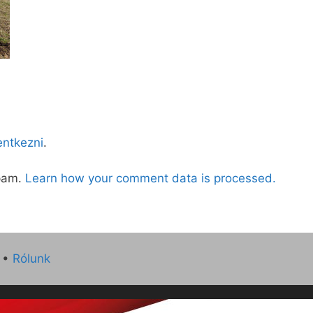
lentkezni
.
spam.
Learn how your comment data is processed.
•
Rólunk