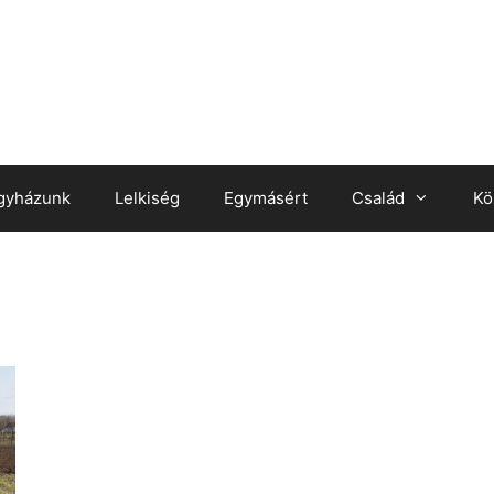
gyházunk
Lelkiség
Egymásért
Család
Kö