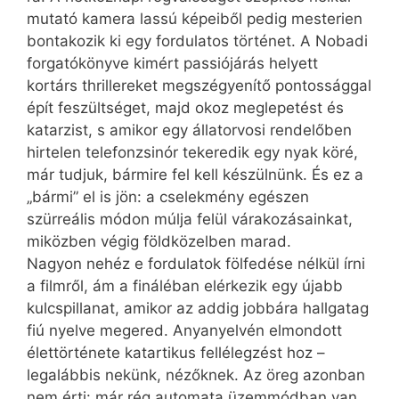
mutató kamera lassú képeiből pedig mesterien
bontakozik ki egy fordulatos történet. A Nobadi
forgatókönyve kimért passiójárás helyett
kortárs thrillereket megszégyenítő pontossággal
épít feszültséget, majd okoz meglepetést és
katarzist, s amikor egy állatorvosi rendelőben
hirtelen telefonzsinór tekeredik egy nyak köré,
már tudjuk, bármire fel kell készülnünk. És ez a
„bármi” el is jön: a cselekmény egészen
szürreális módon múlja felül várakozásainkat,
miközben végig földközelben marad.
Nagyon nehéz e fordulatok fölfedése nélkül írni
a filmről, ám a fináléban elérkezik egy újabb
kulcspillanat, amikor az addig jobbára hallgatag
fiú nyelve megered. Anyanyelvén elmondott
élettörténete katartikus fellélegzést hoz –
legalábbis nekünk, nézőknek. Az öreg azonban
nem érti: már rég automata üzemmódban van.