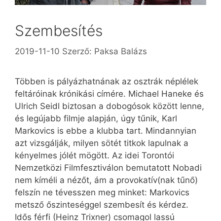
Szembesítés
2019-11-10
Szerző:
Paksa Balázs
Többen is pályázhatnának az osztrák néplélek
feltáróinak krónikási címére. Michael Haneke és
Ulrich Seidl biztosan a dobogósok között lenne,
és legújabb filmje alapján, úgy tűnik, Karl
Markovics is ebbe a klubba tart. Mindannyian
azt vizsgálják, milyen sötét titkok lapulnak a
kényelmes jólét mögött. Az idei Torontói
Nemzetközi Filmfesztiválon bemutatott No­ba­di
nem kíméli a nézőt, ám a provokatív(nak tűnő)
felszín ne tévesszen meg minket: Markovics
metsző őszin­teséggel szembesít és kérdez.
Idős férfi (Heinz Trixner) csomagol lassú