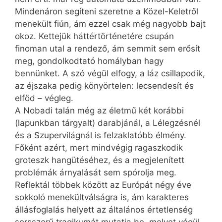
Mindenáron segíteni szeretne a Közel-Keletről
menekült fiún, ám ezzel csak még nagyobb bajt
okoz. Kettejük háttértörténetére csupán
finoman utal a rendező, ám semmit sem erősít
meg, gondolkodtató homályban hagy
bennünket. A szó végül elfogy, a láz csillapodik,
az éjszaka pedig könyörtelen: lecsendesít és
elföd – végleg.
A Nobadi talán még az életmű két korábbi
(lapunkban tárgyalt) darabjánál, a Lélegzésnél
és a Szupervilágnál is felzaklatóbb élmény.
Főként azért, mert mindvégig ragaszkodik
groteszk hangütéséhez, és a megjelenített
problémák árnyalását sem spórolja meg.
Reflektál többek között az Európát négy éve
sokkoló menekültválságra is, ám karakteres
állásfoglalás helyett az általános értetlenség
sorsszerű tragikumát mutatja be, melyet végül