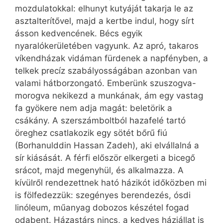
mozdulatokkal: elhunyt kutyáját takarja le az
asztalterítővel, majd a kertbe indul, hogy sírt
ásson kedvencének. Bécs egyik
nyaralókerületében vagyunk. Az apró, takaros
víkendházak vidáman fürdenek a napfényben, a
telkek precíz szabályosságában azonban van
valami hátborzongató. Emberünk szuszogva-
morogva nekikezd a munkának, ám egy vastag
fa gyökere nem adja magát: beletörik a
csákány. A szerszámboltból hazafelé tartó
öreghez csatlakozik egy sötét bőrű fiú
(Borhanulddin Hassan Zadeh), aki elvállalná a
sír kiásását. A férfi először elkergeti a bicegő
srácot, majd megenyhül, és alkalmazza. A
kívülről rendezettnek ható házikót időközben mi
is fölfedezzük: szegényes berendezés, ósdi
linóleum, műanyag dobozos készétel fogad
odabent. Házastárs nincs, a kedves háziállat is