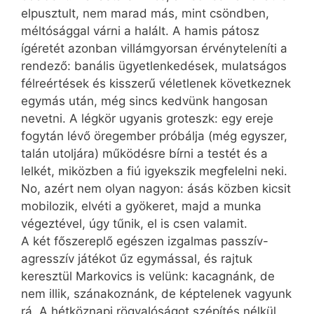
elpusztult, nem marad más, mint csöndben,
méltósággal várni a halált. A hamis pátosz
ígéretét azonban villámgyorsan érvényteleníti a
rendező: banális ügyetlenkedések, mulatságos
félreértések és kisszerű véletlenek következnek
egymás után, még sincs kedvünk hangosan
nevetni. A légkör ugyanis groteszk: egy ereje
fogytán lévő öregember próbálja (még egyszer,
talán utoljára) működésre bírni a testét és a
lelkét, miközben a fiú igyekszik megfelelni neki.
No, azért nem olyan nagyon: ásás közben kicsit
mobilozik, elvéti a gyökeret, majd a munka
végeztével, úgy tűnik, el is csen valamit.
A két főszereplő egészen izgalmas passzív-
agresszív játékot űz egymással, és rajtuk
keresztül Markovics is velünk: kacagnánk, de
nem illik, szánakoznánk, de képtelenek vagyunk
rá. A hétköznapi rögvalóságot szépítés nélkül