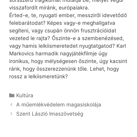
visszafordít miránk, európaiakra.
Érted-e, te, nyugati ember, messziről idevetődő
felebarátodat? Képes vagy-e meghallgatva
segíteni, vagy csupán önnön frusztrációidat
vezeted le rajta? Őszinte-e a szembenézésed,
vagy hamis lelkiismeretedet nyugtatgatod? Karl
Markovics harmadik nagyjátékfilmje úgy
ironikus, hogy mélységesen őszinte, úgy kacsint
ránk, hogy összerezzenünk tőle. Lehet, hogy
rossz a lelkiismeretünk?
Kategória
Kultúra
A műemlékvédelem magasiskolája
Szent László Imaszövetség