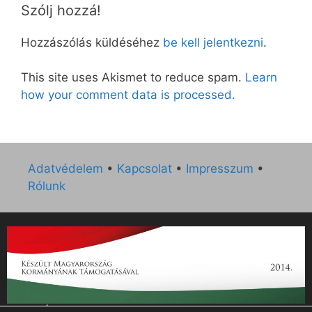
Szólj hozzá!
Hozzászólás küldéséhez
be kell jelentkezni
.
This site uses Akismet to reduce spam.
Learn
how your comment data is processed.
Adatvédelem
•
Kapcsolat
•
Impresszum
•
Rólunk
„Az Új Ember katolikus hetilap 2014. évi működésének