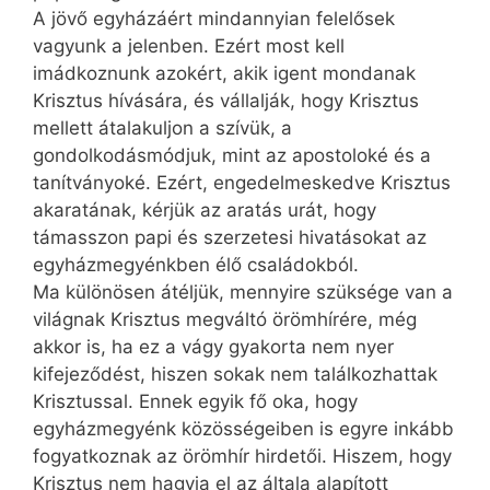
A jövő egyházáért mindannyian felelősek
vagyunk a jelenben. Ezért most kell
imádkoznunk azokért, akik igent mondanak
Krisztus hívására, és vállalják, hogy Krisztus
mellett átalakuljon a szívük, a
gondolkodásmódjuk, mint az apostoloké és a
tanítványoké. Ezért, engedelmeskedve Krisztus
akaratának, kérjük az aratás urát, hogy
támasszon papi és szerzetesi hivatásokat az
egyházmegyénkben élő családokból.
Ma különösen átéljük, mennyire szüksége van a
világnak Krisztus megváltó örömhírére, még
akkor is, ha ez a vágy gyakorta nem nyer
kifejeződést, hiszen sokak nem találkozhattak
Krisztussal. Ennek egyik fő oka, hogy
egyházmegyénk közösségeiben is egyre inkább
fogyatkoznak az örömhír hirdetői. Hiszem, hogy
Krisztus nem hagyja el az általa alapított