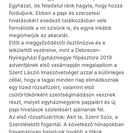
Egyházat, de feladatul ránk hagyta, hogy hozzá
forduljunk. Ebben a papi és szerzetesi
hivatásokért esedező találkozásban vele
formálódik a mi szívünk is, és egyre inkább
megismerjük az akaratát.
Ettől a meggyőződéstől ösztönözve és e
lelkülettől vezérelve, mint a Debrecen-
Nyíregyházi Egyházmegye főpásztora 2019
adventjének első vasárnapján megalapítom a
Szent László Imaszövetséget azzal a különleges
céllal, hogy a tagjai minden nap elimádkoznak
egy tized rózsafüzért, valamint első
csütörtökönként szentségimádáson vesznek
részt, melyet egyházmegyénk papjaiért és új
papi hivatások születésért ajánlanak fel.
Az első rózsafüzértitok: Akit te, Szent Szűz, a
Szentlélektől fogantál. A következő hónapokban
folyamatosan haladunk tovább a titkok