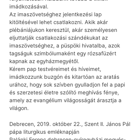
imádkozásával.
Az imaszövetséghez jelentkezési lap
kitöltésével lehet csatlakozni. Akik akár
plébániájukon keresztül, akár személyesen
eljuttatják csatlakozási szándékukat az
imaszövetséghez, a püspöki hivatalba, azok
tagságuk szimbólumaként egy rózsafüzért
kapnak az egyházmegyétől.
Kérem pap testvéreimet és híveimet,
imádkozzunk buzgón és kitartóan az aratás
urához, hogy sok szívben gyulladjon fel a papi
és szerzetesi életre szólító meghívás fénye,
amely az evangélium világosságát árasztja a
világon.
Debrecen, 2019. október 22., Szent II. János Pál
pápa liturgikus emléknapján
Palánki Ferenc debrecen-nyíregyházi me­gyés­