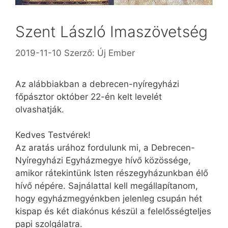
Szent László Imaszövetség
2019-11-10
Szerző:
Új Ember
Az alábbiakban a debrecen-nyíregyházi
főpásztor október 22-én kelt levelét
olvashatják.
Kedves Testvérek!
Az aratás urához fordulunk mi, a Debrecen-
Nyíregyházi Egyházmegye hívő közössége,
amikor rátekintünk Isten részegyházunkban élő
hívő népére. Sajnálattal kell megállapítanom,
hogy egyházmegyénkben jelenleg csupán hét
kispap és két diakónus készül a felelősségteljes
papi szolgálatra.