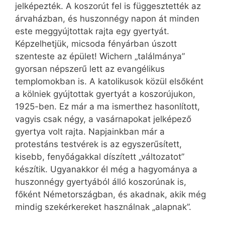
jelképezték. A koszorút fel is függesztették az
árvaházban, és huszonnégy napon át minden
este meggyújtottak rajta egy gyertyát.
Képzelhetjük, micsoda fényárban úszott
szenteste az épület! Wichern „találmánya”
gyorsan népszerű lett az evangélikus
templomokban is. A katolikusok közül elsőként
a kölniek gyújtottak gyertyát a koszorújukon,
1925-ben. Ez már a ma ismerthez hasonlított,
vagyis csak négy, a vasárnapokat jelképező
gyertya volt rajta. Napjainkban már a
protestáns testvérek is az egyszerűsített,
kisebb, fenyőágakkal díszített „változatot”
készítik. Ugyanakkor él még a hagyománya a
huszonnégy gyertyából álló koszorúnak is,
főként Németországban, és akadnak, akik még
mindig szekérkereket használnak „alapnak”.