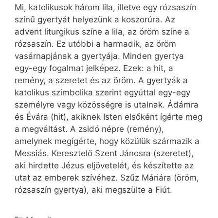
Mi, katolikusok három lila, illetve egy rózsaszín
színű gyertyát helyezünk a koszorúra. Az
advent liturgikus színe a lila, az öröm színe a
rózsaszín. Ez utóbbi a harmadik, az öröm
vasárnapjának a gyertyája. Minden gyertya
egy-egy fogalmat jelképez. Ezek: a hit, a
remény, a szeretet és az öröm. A gyertyák a
katolikus szimbolika szerint egyúttal egy-egy
személyre vagy közösségre is utalnak. Ádámra
és Évára (hit), akiknek Isten elsőként ígérte meg
a megváltást. A zsidó népre (remény),
amelynek megígérte, hogy közülük származik a
Messiás. Keresztelő Szent Jánosra (szeretet),
aki hirdette Jézus eljövetelét, és készítette az
utat az emberek szívéhez. Szűz Máriára (öröm,
rózsaszín gyertya), aki megszülte a Fiút.
Kategória