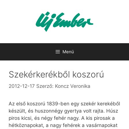
Kilépés
a
tartalomba
Menü
Szekérkerékből koszorú
2012-12-17
Szerző:
Koncz Veronika
Az első koszorú 1839-ben egy szekér kerekéből
készült, és huszonnégy gyertya volt rajta. Húsz
piros kicsi, és négy fehér nagy. A kis pirosak a
hétköznapokat, a nagy fehérek a vasárnapokat