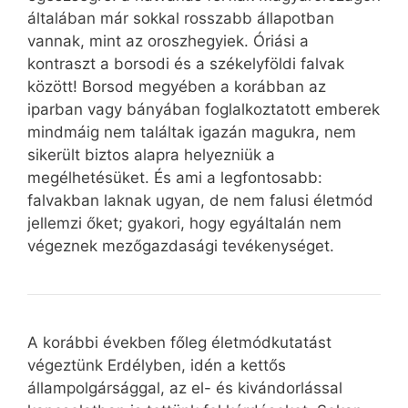
általában már sokkal rosszabb állapotban
vannak, mint az oroszhegyiek. Óriási a
kontraszt a borsodi és a székelyföldi falvak
között! Borsod megyében a korábban az
iparban vagy bányában foglalkoztatott emberek
mindmáig nem találtak igazán magukra, nem
sikerült biztos alapra helyezniük a
megélhetésüket. És ami a legfontosabb:
falvakban laknak ugyan, de nem falusi életmód
jellemzi őket; gyakori, hogy egyáltalán nem
végeznek mezőgazdasági tevékenységet.
A korábbi években főleg életmódkutatást
végeztünk Erdélyben, idén a kettős
állampolgársággal, az el- és kivándorlással