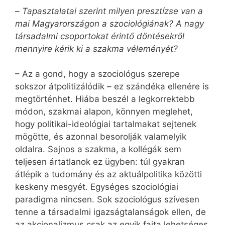
–
Tapasztalatai szerint milyen presztízse van a
mai Magyarországon a szociológiának? A nagy
társadalmi csoportokat érintő döntésekről
mennyire kérik ki a szakma véleményét?
– Az a gond, hogy a szociológus szerepe
sokszor átpolitizálódik – ez szándéka ellenére is
megtörténhet. Hiába beszél a legkorrektebb
módon, szakmai alapon, könnyen meglehet,
hogy politikai-ideológiai tartalmakat sejtenek
mögötte, és azonnal besorolják valamelyik
oldalra. Sajnos a szakma, a kollégák sem
teljesen ártatlanok ez ügyben: túl gyakran
átlépik a tudomány és az aktuálpolitika közötti
keskeny mesgyét. Egységes szociológiai
paradigma nincsen. Sok szociológus szívesen
tenne a társadalmi igazságtalanságok ellen, de
az akcionalizmus csak az egyik fajta lehetséges