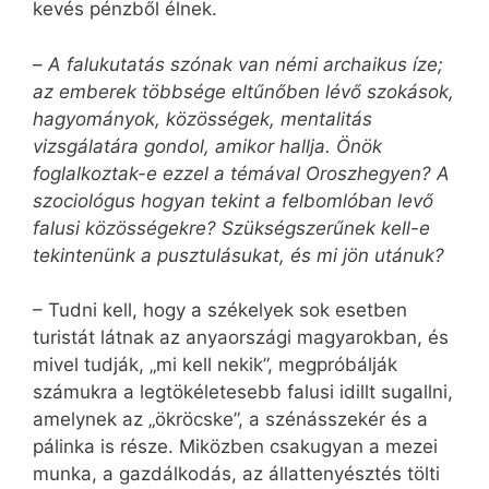
kevés pénzből élnek.
–
A falukutatás szónak van némi archaikus íze;
az emberek többsége eltűnőben lévő szokások,
hagyományok, közösségek, mentalitás
vizsgálatára gondol, amikor hallja. Önök
foglalkoztak-e ezzel a témával Oroszhegyen? A
szociológus hogyan tekint a felbomlóban levő
falusi közösségekre? Szükségszerűnek kell-e
tekintenünk a pusztulásukat, és mi jön utánuk?
– Tudni kell, hogy a székelyek sok esetben
turistát látnak az anyaországi magyarokban, és
mivel tudják, „mi kell nekik”, megpróbálják
számukra a legtökéletesebb falusi idillt sugallni,
amelynek az „ökröcske”, a szénásszekér és a
pálinka is része. Miközben csakugyan a mezei
munka, a gazdálkodás, az állattenyésztés tölti