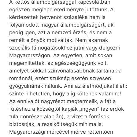
A kettős állampolgársággal kapcsolatban
egészen meglepő eredményre jutottunk. A
kérdezettek hetvenöt százaléka nem is
folyamodott magyar állampolgárságért, aki
pedig igen, azt a nemzeti érzés, és nem a
remélt előnyök motiválták. Nem akarnak
szociális támogatásokhoz jutni vagy dolgozni
Magyarországon. Az egyetlen, amit sokan
megemlítettek, az egészségügyünk volt,
amelyet sokkal színvonalasabbnak tartanak a
románnál, ezért szükség esetén szívesen
gyógyulnának nálunk. Ami az életmódjukat illeti:
szinte hihetetlen, hogy alig költenek valamire!
Az ennivalót nagyrészt megtermelik, a fát a
fűtéshez a községtől kapják „ingyen” (az erdők
tulajdonrésze alapján), a vizet a források
biztosítják, a rezsiköltségük minimális.
Magyarországi mércével mérve rettentően