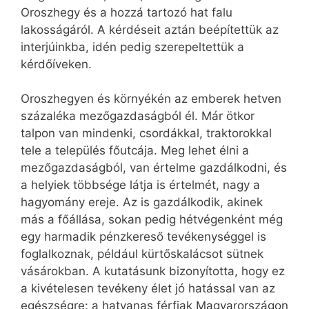
Oroszhegy és a hozzá tartozó hat falu
lakosságáról. A kérdéseit aztán beépítettük az
interjúinkba, idén pedig szerepeltettük a
kérdőíveken.
Oroszhegyen és környékén az emberek hetven
százaléka mezőgazdaságból él. Már ötkor
talpon van mindenki, csordákkal, traktorokkal
tele a település főutcája. Meg lehet élni a
mezőgazdaságból, van értelme gazdálkodni, és
a helyiek többsége látja is értelmét, nagy a
hagyomány ereje. Az is gazdálkodik, akinek
más a főállása, sokan pedig hétvégenként még
egy harmadik pénzkereső tevékenységgel is
foglalkoznak, például kürtőskalácsot sütnek
vásárokban. A kutatásunk bizonyította, hogy ez
a kivételesen tevékeny élet jó hatással van az
egészségre: a hatvanas férfiak Magyarországon