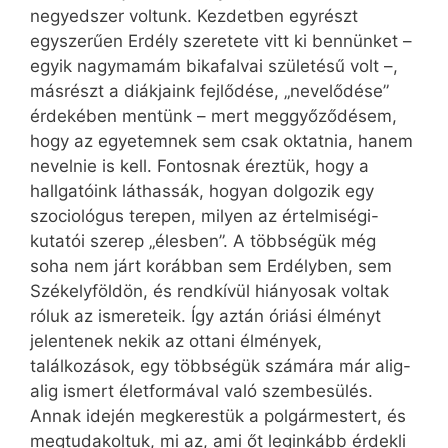
negyedszer voltunk. Kezdetben egyrészt
egyszerűen Erdély szeretete vitt ki bennünket –
egyik nagymamám bikafalvai születésű volt –,
másrészt a diákjaink fejlődése, „nevelődése”
érdekében mentünk – mert meggyőződésem,
hogy az egyetemnek sem csak oktatnia, hanem
nevelnie is kell. Fontosnak éreztük, hogy a
hallgatóink láthassák, hogyan dolgozik egy
szociológus terepen, milyen az értelmiségi-
kutatói szerep „élesben”. A többségük még
soha nem járt korábban sem Erdélyben, sem
Székelyföldön, és rendkívül hiányosak voltak
róluk az ismereteik. Így aztán óriási élményt
jelentenek nekik az ottani élmények,
találkozások, egy többségük számára már alig-
alig ismert életformával való szembesülés.
Annak idején megkerestük a polgármestert, és
megtudakoltuk, mi az, ami őt leginkább érdekli