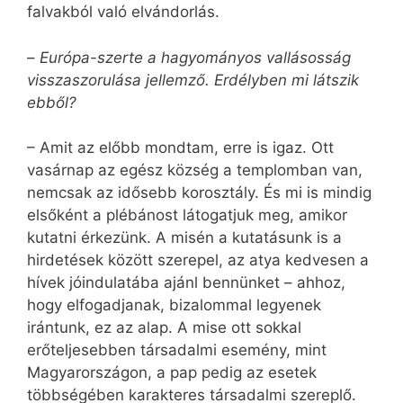
falvakból való elvándorlás.
–
Európa-szerte a hagyományos vallásosság
visszaszorulása jellemző. Erdélyben mi látszik
ebből?
– Amit az előbb mondtam, erre is igaz. Ott
vasárnap az egész község a templomban van,
nemcsak az idősebb korosztály. És mi is mindig
elsőként a plébánost látogatjuk meg, amikor
kutatni érkezünk. A misén a kutatásunk is a
hirdetések között szerepel, az atya kedvesen a
hívek jóindulatába ajánl bennünket – ahhoz,
hogy elfogadjanak, bizalommal legyenek
irántunk, ez az alap. A mise ott sokkal
erőteljesebben társadalmi esemény, mint
Magyarországon, a pap pedig az esetek
többségében karakteres társadalmi szereplő.