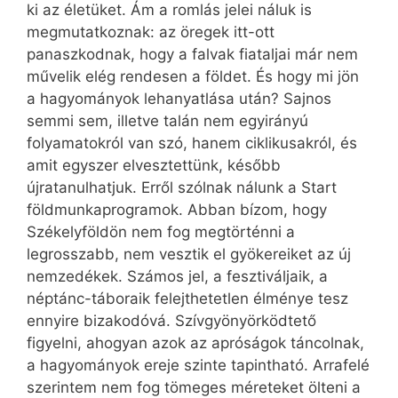
ki az életüket. Ám a romlás jelei náluk is
megmutatkoznak: az öregek itt-ott
panaszkodnak, hogy a falvak fiataljai már nem
művelik elég rendesen a földet. És hogy mi jön
a hagyományok lehanyatlása után? Sajnos
semmi sem, illetve talán nem egyirányú
folyamatokról van szó, hanem ciklikusakról, és
amit egyszer elvesztettünk, később
újratanulhatjuk. Erről szólnak nálunk a Start
földmunkaprogramok. Abban bízom, hogy
Székelyföldön nem fog megtörténni a
legrosszabb, nem vesztik el gyökereiket az új
nemzedékek. Számos jel, a fesztiváljaik, a
néptánc-táboraik felejthetetlen élménye tesz
ennyire bizakodóvá. Szívgyönyörködtető
figyelni, ahogyan azok az apróságok táncolnak,
a hagyományok ereje szinte tapintható. Arrafelé
szerintem nem fog tömeges méreteket ölteni a