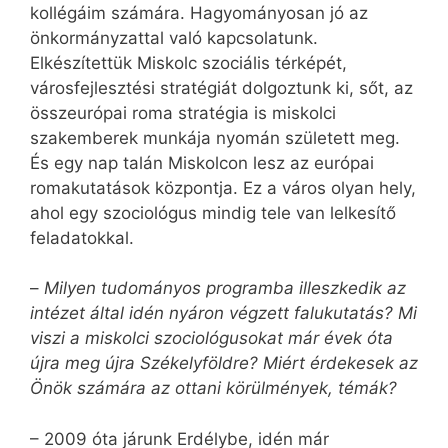
kollégáim számára. Hagyományosan jó az
önkormányzattal való kapcsolatunk.
Elkészítettük Miskolc szociális térképét,
városfejlesztési stratégiát dolgoztunk ki, sőt, az
összeurópai roma stratégia is miskolci
szakemberek munkája nyomán született meg.
És egy nap talán Miskolcon lesz az európai
romakutatások központja. Ez a város olyan hely,
ahol egy szociológus mindig tele van lelkesítő
feladatokkal.
–
Milyen tudományos programba illeszkedik az
intézet által idén nyáron végzett falukutatás? Mi
viszi a miskolci szociológusokat már évek óta
újra meg újra Székelyföldre? Miért érdekesek az
Önök számára az ottani körülmények, témák?
– 2009 óta járunk Erdélybe, idén már