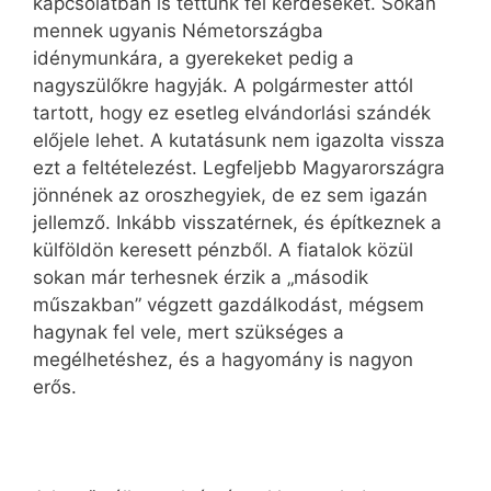
kapcsolatban is tettünk fel kérdéseket. Sokan
mennek ugyanis Németországba
idénymunkára, a gyerekeket pedig a
nagyszülőkre hagyják. A polgármester attól
tartott, hogy ez esetleg elvándorlási szándék
előjele lehet. A kutatásunk nem igazolta vissza
ezt a feltételezést. Legfeljebb Magyarországra
jönnének az oroszhegyiek, de ez sem igazán
jellemző. Inkább visszatérnek, és építkeznek a
külföldön keresett pénzből. A fiatalok közül
sokan már terhesnek érzik a „második
műszakban” végzett gazdálkodást, mégsem
hagynak fel vele, mert szükséges a
megélhetéshez, és a hagyomány is nagyon
erős.