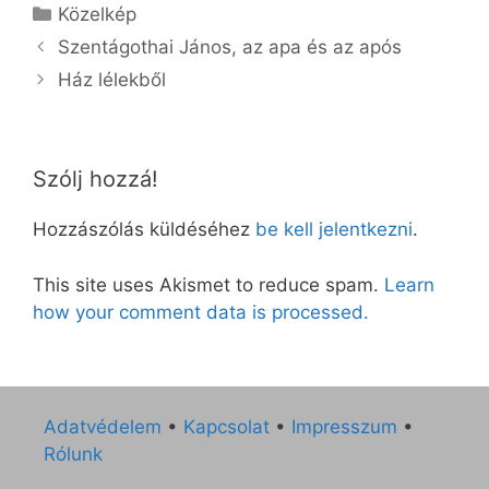
Kategória
Közelkép
Szentágothai János, az apa és az após
Ház lélekből
Szólj hozzá!
Hozzászólás küldéséhez
be kell jelentkezni
.
This site uses Akismet to reduce spam.
Learn
how your comment data is processed.
Adatvédelem
•
Kapcsolat
•
Impresszum
•
Rólunk