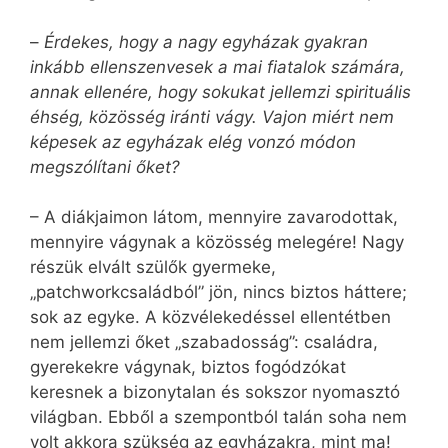
–
Érdekes, hogy a nagy egyházak gyakran
inkább ellenszenvesek a mai fiatalok számára,
annak ellenére, hogy sokukat jellemzi spirituális
éhség, közösség iránti vágy. Vajon miért nem
képesek az egyházak elég vonzó módon
megszólítani őket?
– A diákjaimon látom, mennyire zavarodottak,
mennyire vágynak a közösség melegére! Nagy
részük elvált szülők gyermeke,
„patchworkcsaládból” jön, nincs biztos háttere;
sok az egyke. A közvélekedéssel ellentétben
nem jellemzi őket „szabadosság”: családra,
gyerekekre vágynak, biztos fogódzókat
keresnek a bizonytalan és sokszor nyomasztó
világban. Ebből a szempontból talán soha nem
volt akkora szükség az egyházakra, mint ma!