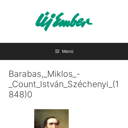
Kilépés
a
tartalomba
Menü
Barabas,_Miklos_-
_Count_István_Széchenyi_(1
848)0