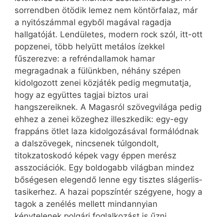
sorrendben ötödik lemez nem köntörfalaz, már
a nyitószámmal egyből magával ragadja
hallgatóját. Lendületes, modern rock szól, itt-ott
popzenei, több helyütt metálos ízekkel
fűszerezve: a refréndallamok hamar
megragadnak a fülünkben, néhány szépen
kidolgozott zenei közjáték pedig megmutatja,
hogy az együttes tagjai biztos urai
hangszereiknek. A Magasról szövegvilága pedig
ehhez a zenei közeghez illeszkedik: egy-egy
frappáns ötlet laza kidolgozásával formálódnak
a dalszövegek, nincsenek túlgondolt,
titokzatoskodó képek vagy éppen merész
asszociációk. Egy boldogabb világban mindez
bőségesen elegendő lenne egy tisztes sláger­lis­
ta­sikerhez. A hazai popszíntér szégyene, hogy a
tagok a zenélés mellett mindannyian
kénytelenek polgári foglalkozást is űzni.