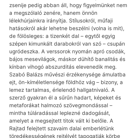
zsenije pedig abban áll, hogy figyelmünket nem
a megszólaló zenére, hanem önnön
lélekhúrjainkra irányítja. Stílusokról, műfaji
hatásokról akár lehetne beszélni (volna is mit),
de fölösleges: a tizenkét dal – egytől egyig
szépen kimunkált darabokról van szó – csupán
ugródeszka. A verssorok nyomán apró csodák,
bájos mesevilágok, máskor dühítő banalitás és
kínban vihogó abszurditás elevenedik meg.
Szabó Balázs művészi érzékenysége ámulatba
ejt, ön-kíméletlensége földhöz vág – bizony, a
lemez tartalmas, érlelendő hallgatnivaló. A
szerző gyakran él a sűrűn hadart, képeket és
metaforákat halmozó szövegmondással –
mintha túláradással leplezné dadogását,
amelyet a megsejtett titok vált ki belőle. A
Rajtad felejtett szavaim dalai emberlétünk
töredékességének rejtélyét tapogatják körbe