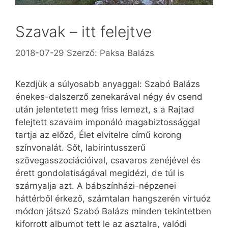
Szavak – itt felejtve
2018-07-29
Szerző:
Paksa Balázs
Kezdjük a súlyosabb anyaggal: Szabó Balázs
énekes-dalszerző zenekarával négy év csend
után jelentetett meg friss lemezt, s a Rajtad
felejtett szavaim imponáló magabiztossággal
tartja az előző, Élet elvitelre című korong
színvonalát. Sőt, labirintusszerű
szövegasszociációival, csavaros zenéjével és
érett gondolatiságával megidézi, de túl is
szárnyalja azt. A bábszínházi-népzenei
háttérből érkező, számtalan hangszerén virtuóz
módon játszó Szabó Balázs minden tekintetben
kiforrott albumot tett le az asztalra, valódi