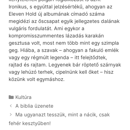
Ironikus, s egyúttal jelzésértékű, ahogyan az
Eleven Hold új albumának címadó száma
megidézi az őscsapat egyik jellegzetes dalának
vulgáris fordulatát. Ami egykor a
kompromisszummentes lázadás karakán
gesztusa volt, most nem több mint egy szimpla
geg. Hiába, a szavak – ahogyan a fakuló emlék
vagy egy régmúlt legenda – itt felejtődtek,
rajtad és rajtam. Legyenek bár röptető szárnyak
vagy lehúzó terhek, cipelnünk kell őket – hisz
közünk volt egymáshoz.
Kategória
Kultúra
A biblia üzenete
Ma ugyanazt tesszük, mint a nácik, csak
fehér kesztyűben!