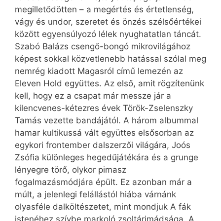
megilletődötten – a megértés és értetlenség,
vágy és undor, szeretet és önzés szélsőértékei
között egyensúlyozó lélek nyughatatlan táncát.
Szabó Balázs csengő-bongó mikrovilágához
képest sokkal közvetlenebb hatással szólal meg
nemrég kiadott Magasról című lemezén az
Eleven Hold együttes. Az első, amit rögzítenünk
kell, hogy ez a csapat már messze jár a
kilencvenes-kétezres évek Török-Zselenszky
Tamás vezette bandájától. A három albummal
hamar kultikussá vált együttes elsősorban az
egykori frontember dalszerzői világára, Joós
Zsófia különleges hegedűjátékára és a grunge
lényegre törő, olykor pimasz
fogalmazásmódjára épült. Ez azonban már a
múlt, a jelenlegi felállástól hiába várnánk
olyasféle dalköltészetet, mint mondjuk A fák
istenéhez szívbe markoló zsoltárimádsága. A