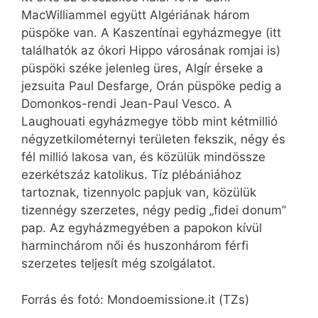
MacWilliammel együtt Algériának három
püspöke van. A Kaszentínai egyházmegye (itt
találhatók az ókori Hippo városának romjai is)
püspöki széke jelenleg üres, Algír érseke a
jezsuita Paul Desfarge, Orán püspöke pedig a
Domonkos-rendi Jean-Paul Vesco. A
Laughouati egyházmegye több mint kétmillió
négyzet­kilométernyi területen fekszik, négy és
fél millió lakosa van, és közülük mindössze
ezerkétszáz katolikus. Tíz plébániához
tartoznak, tizennyolc papjuk van, közülük
tizennégy szerzetes, négy pedig „fidei donum”
pap. Az egyházmegyében a papokon kívül
harminchárom női és huszonhárom férfi
szerzetes teljesít még szolgálatot.
Forrás és fotó: Mondoemissione.it (TZs)