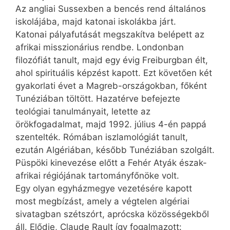
Az angliai Sussexben a bencés rend általános
iskolájába, majd katonai iskolákba járt.
Katonai pályafutását megszakítva belépett az
afrikai misszionárius rendbe. Londonban
filozófiát tanult, majd egy évig Freiburgban élt,
ahol spirituális képzést kapott. Ezt követően két
gyakorlati évet a Magreb-országokban, főként
Tunéziában töltött. Hazatérve befejezte
teológiai tanulmányait, letette az
örökfogadalmat, majd 1992. július 4-én pappá
szentelték. Rómában iszlamológiát tanult,
ezután Algériában, később Tunéziában szolgált.
Püspöki kinevezése előtt a Fehér Atyák észak-
afrikai régiójának tartományfőnöke volt.
Egy olyan egyházmegye vezetésére kapott
most megbízást, amely a végtelen al­gériai
sivatagban szétszórt, ­aprócska közösségekből
áll. Elődje, Claude Rault így fogalmazott: