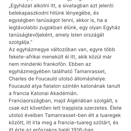
„Egyházat alkotni itt, a sivatagban azt jelenti:
belekapaszkodni hitünk lényegébe, és
egységben tanúságot tenni, akkor is, ha a
legtávolabbi zugokban élünk, egy olyan Egyház
tanúságtevőjeként, amely Isten országát
szolgálja.”
Az egyházmegye változóban van, egyre több
fekete-afrikai menekült él itt, akik közül már
nem mindenki frankofón. Ebben az
egyházmegyében található Tamanrasset,
Charles de Foucauld utolsó állomáshelye.
Foucauld atya fiatalon szintén katonának tanult
a francia Katonai Akadémián.
Franciaországban, majd Algériában szolgált, s
csak ezt követően lett trappista szerzetes. Élete
utolsó éveiben Tamanrasset-ben élt a tuaregek
között, itt írta meg a francia–tuareg szótárt, és
itt érte az erőszakos halál 1916-ban.