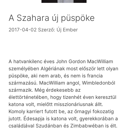
A Szahara új püspöke
2017-04-02
Szerző:
Új Ember
A hatvankilenc éves John Gordon MacWilliam
személyében Algériának most először lett olyan
püspöke, aki nem arab, és nem is francia
származású. MacWilliam angol, Wimbledonból
származik. Még érdekesebb az
élettörténetében, hogy tizenhét éven keresztül
katona volt, mielőtt misszionáriusnak állt.
Komoly karriert futott be, az őrnagyi fokozatig
jutott. Édesapja is katona volt, gyerekkorában a
családjával Szudánban és Zimbabwéban is élt.