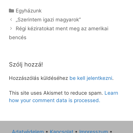
Kategória
Egyházunk
„Szerintem igazi magyarok”
Régi kéziratokat ment meg az amerikai
bencés
Szólj hozzá!
Hozzászólás küldéséhez
be kell jelentkezni
.
This site uses Akismet to reduce spam.
Learn
how your comment data is processed.
Adatvédelem
•
Kapcsolat
•
Impresszum
•