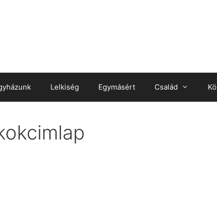
gyházunk
Lelkiség
Egymásért
Család
Kö
kokcimlap