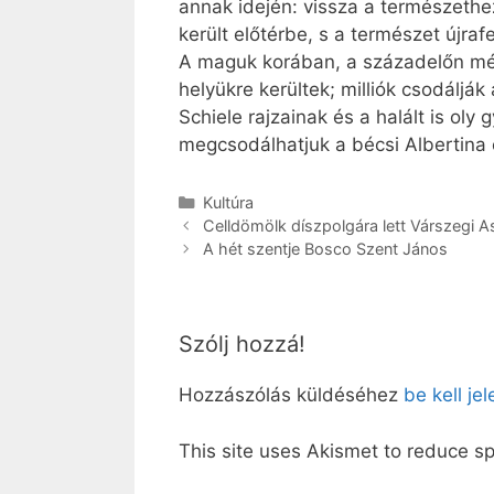
annak idején: vissza a természethez
került előtérbe, s a természet újraf
A maguk korában, a századelőn mé
helyükre kerültek; milliók csodáljá
Schiele rajzainak és a halált is ol
megcsodálhatjuk a bécsi Albertina
Kategória
Kultúra
Celldömölk díszpolgára lett Várszegi As
A hét szentje Bosco Szent János
Szólj hozzá!
Hozzászólás küldéséhez
be kell je
This site uses Akismet to reduce 