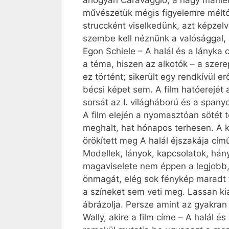
ahogyan Caravaggio, a nagy manieri
művészetük mégis figyelemre méltó,
struccként viselkedünk, azt képzelv
szembe kell néznünk a valósággal,
Egon Schiele – A halál és a lányka
a téma, hiszen az alkotók – a szer
ez történt; sikerült egy rendkívül 
bécsi képet sem. A film hatóerejét 
sorsát az I. világháború és a spany
A film elején a nyomasztóan sötét 
meghalt, hat hónapos terhesen. A k
örökített meg A halál éjszakája cí
Modellek, lányok, kapcsolatok, hán
magaviselete nem éppen a legjobb, ö
önmagát, elég sok fénykép maradt fe
a színeket sem veti meg. Lassan kia
ábrázolja. Persze amint az gyakran
Wally, akire a film címe – A halál és