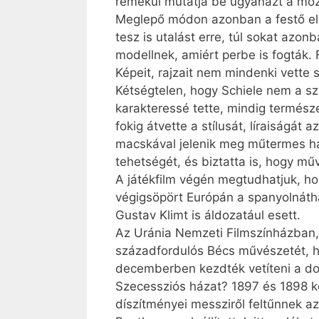
remekül mutatja be ugyanazt a mozd
Meglepő módon azonban a festő első
tesz is utalást erre, túl sokat azon
modellnek, amiért perbe is fogták. 
Képeit, rajzait nem mindenki vette
Kétségtelen, hogy Schiele nem a sz
karakteressé tette, mindig természe
fokig átvette a stílusát, líraiságát
macskával jelenik meg műtermes ház
tehetségét, és biztatta is, hogy műv
A játékfilm végén megtudhatjuk, h
végigsöpört Európán a spanyolnátha
Gustav Klimt is áldozatául esett.
Az Uránia Nemzeti Filmszínházban, 
századfordulós Bécs művészetét, ha
decemberben kezdték vetíteni a do
Szecessziós házat? 1897 és 1898 köz
díszítményei messziről feltűnnek a