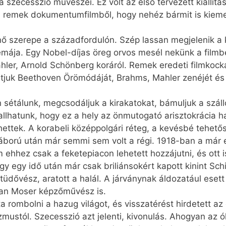
 a szecesszió művészei. Ez volt az első tervezett kiállít
remek dokumentumfilmből, hogy nehéz bármit is kiemel
 nő szerepe a századfordulón. Szép lassan megjelenik 
témája. Egy Nobel-díjas öreg orvos mesél nekünk a filmb
ahler, Arnold Schönberg koráról. Remek eredeti filmkoc
tjuk Beethoven Örömódáját, Brahms, Mahler zenéjét és 
sétálunk, megcsodáljuk a kirakatokat, bámuljuk a szállo
llhatunk, hogy ez a hely az önmutogató arisztokrácia ha
ettek. A korabeli középpolgári réteg, a kevésbé tehetőse
gháború után már semmi sem volt a régi. 1918-ban a már 
m ehhez csak a feketepiacon lehetett hozzájutni, és ott i
ogy egy idő után már csak briliánsokért kapott kinint Sch
tüdővész, aratott a halál. A járványnak áldozatául eset
man Moser képzőművész is.
ta rombolni a hazug világot, és visszatérést hirdetett a
zmustól. Szecesszió azt jelenti, kivonulás. Ahogyan az ó