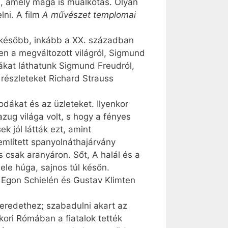
ás, amely maga is műalkotás. Olyan
ni. A film
A művészet templomai
a később, inkább a XX. században
en a megváltozott világról, Sigmund
kákat láthatunk Sigmund Freudról,
részleteket Richard Strauss
dákat és az üzleteket. Ilyenkor
zug világa volt, s hogy a fényes
k jól látták ezt, amint
említett spanyolnáthajárvány
s csak aranyáron. Sőt, A halál és a
iele húga, sajnos túl későn.
t Egon Schielén és Gustav Klimten
z eredethez; szabadulni akart az
kori Rómában a fiatalok tették