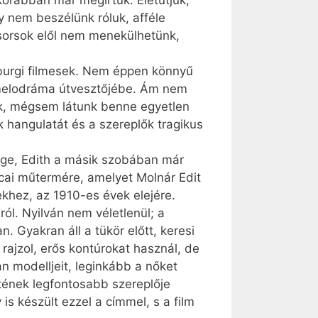
korábban már megírtuk. Életútjuk,
 nem beszélünk róluk, afféle
a sorsok elől nem menekülhetünk,
mburgi filmesek. Nem éppen könnyű
y melodráma útvesztőjébe. Ám nem
dik, mégsem látunk benne egyetlen
 han­gulatát és a szereplők tragikus
sége, Edith a másik szobában már
cai műtermére, amelyet Molnár Edit
ekhez, az 1910-es évek elejére.
ól. Nyilván nem véletlenül; a
. Gyakran áll a tükör előtt, keresi
rajzol, erős kontúrokat használ, de
an modelljeit, leginkább a nőket
tének legfontosabb szereplője
 is készült ezzel a címmel, s a film