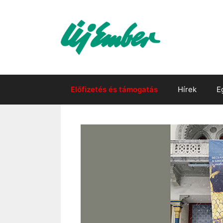
Kilépés
a
tartalomba
Előfizetés és támogatás
Hírek
E