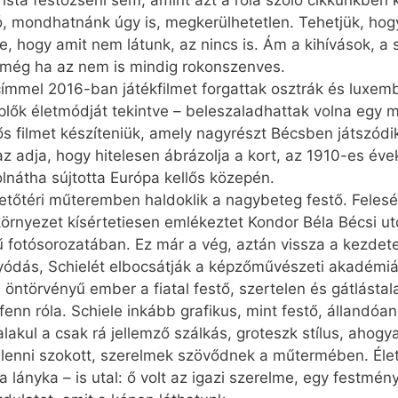
sta festőzseni sem, amint azt a róla szóló cikkünkben 
 mondhatnánk úgy is, megkerülhetetlen. Tehetjük, hogy
e, hogy amit nem látunk, az nincs is. Ám a kihívások, 
 még ha az nem is mindig rokonszenves.
 címmel 2016-ban játékfilmet forgattak osztrák és luxe
eplők életmódját tekintve – beleszaladhattak volna eg
erős filmet készíteniük, amely nagyrészt Bécsben játszó
az adja, hogy hitelesen ábrázolja a kort, az 1910-es évek
olnátha sújtotta Európa kellős közepén.
tetőtéri műteremben haldoklik a nagybeteg festő. Fele
örnyezet kísértetiesen emlékeztet Kondor Béla Bécsi ut
mű fotósorozatában. Ez már a vég, aztán vissza a kezdet
yódás, Schielét elbocsátják a képzőművészeti akadémiár
ntörvényű ember a fiatal festő, szertelen és gátlástalan
nn róla. Schiele inkább grafikus, mint festő, állandóan 
lakul a csak rá jellemző szálkás, groteszk stílus, ahogy
 lenni szokott, szerelmek szövődnek a műtermében. Éle
 a lányka – is utal: ő volt az igazi szerelme, egy festmény