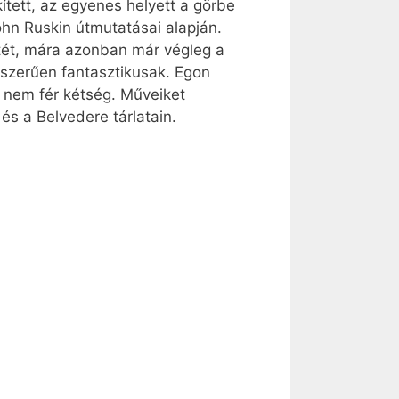
ített, az egyenes helyett a görbe
John Ruskin útmutatásai alapján.
ét, mára azonban már végleg a
gyszerűen fantasztikusak. Egon
z nem fér kétség. Műveiket
s a Belvedere tárlatain.