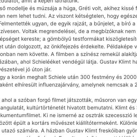
ulatot, amit a képen láthatunk.
 modellje és múzsája a húga, Gréti volt, akihez kissé f
ban nem lehet tudni. Az viszont kétségtelen, hogy egészen
Felmentették ugyan, de egyik rajzát, a bűnjelet, a bíró a
 szívesen. Voltak megrendelései, de a megbízóknak nem m
épséget kereste; a gömbölyű testformákat kiszögletesít
t után dolgozott, az önkifejezés érdekelte. Példaképe v
 azonban nem követte. A filmben a színész remekül alakítja
ában, ahol Schielééket vendégül látja. Gustav Klimt h
észetével jó úton jár.
ogy a korán meghalt Schiele után 300 festmény és 2000 
ként elhíresült influenzajárvány, amelynek nemcsak a 
ahol a szóban forgó filmet játszották, műsoron van egy 
ngulatát, kultúrtörténetét hivatott bemutatni. Klimt é
kumentumfilmet. Ki ne ismerné az osztrák szecesszió l
ött épült a kortárs művészet kiállítótermeként. Különl
z utazó számára. A házban Gustav Klimt freskóiban gyö