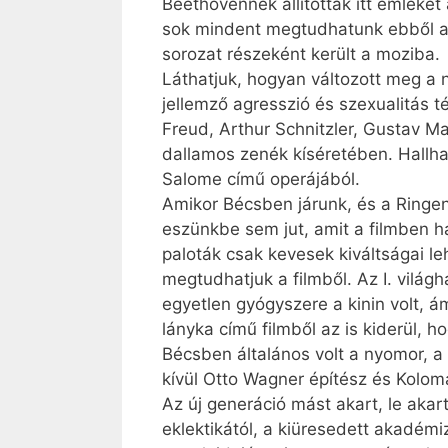
Beethovennek állítottak itt emléket
sok mindent megtudhatunk ebből a 
sorozat részeként került a moziba.
Láthatjuk, hogyan változott meg a
jellemző agresszió és szexualitás 
Freud, Arthur Schnitzler, Gustav M
dallamos zenék kíséretében. Hallha
Salome című operájából.
Amikor Bécsben járunk, és a Ringen 
eszünkbe sem jut, amit a filmben ha
paloták csak kevesek kiváltságai leh
megtudhatjuk a filmből. Az I. vilá
egyetlen gyógyszere a kinin volt, á
lányka című filmből az is kiderül, h
Bécsben általános volt a nyomor, a 
kívül Otto Wagner építész és Kolo
Az új generáció mást akart, le akar
eklektikától, a kiüresedett akadémi