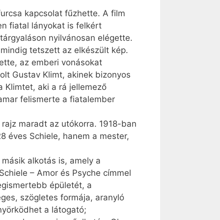
urcsa kapcsolat fűzhette. A film
 fiatal lányokat is felkért
 tárgyaláson nyilvánosan elégette.
indig tetszett az elkészült kép.
ette, az emberi vonásokat
olt Gustav Klimt, akinek bizonyos
 Klimtet, aki a rá jellemező
amar felismerte a fiatalember
rajz maradt az utókorra. 1918-ban
28 éves Schiele, hanem a mester,
másik alkotás is, amely a
s Schiele – Amor és Psyche címmel
egismertebb épületét, a
eges, szögletes formája, aranyló
nyörködhet a látogató;