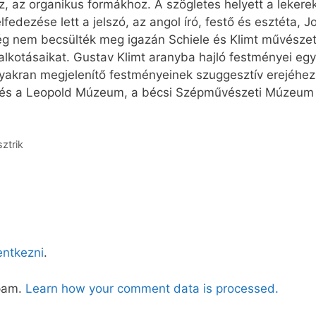
, az organikus formákhoz. A szögletes helyett a lekerek
elfedezése lett a jelszó, az angol író, festő és esztéta, 
g nem becsülték meg igazán Schiele és Klimt művészet
k alkotásaikat. Gustav Klimt aranyba hajló festményei e
y gyakran megjelenítő festményeinek szuggesztív erejéhe
 és a Leopold Múzeum, a bécsi Szépművészeti Múzeum é
ztrik
lentkezni
.
spam.
Learn how your comment data is processed.