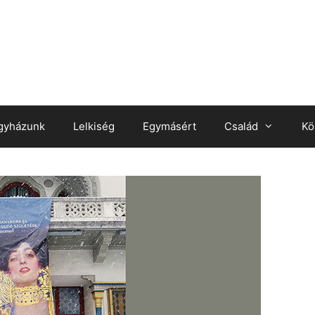
gyházunk
Lelkiség
Egymásért
Család
Kö