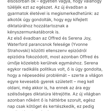
elsősorban ők – egyetlen vágya, hogy valahogy
túléljék ezt az egészet. Az új évadban a
gyarmatok életével is megismerkedhetünk: az
alkotók úgy gondolták, hogy egy kifejlett
diktatúrához hozzátartoznak a
kényszermunkatáborok is.
Az első évadban az Offred és Serena Joy,
Waterford parancsnok felesége (Yvonne
Strahovski) közötti ellenszenv epizódról
epizódra fokozódott, most azonban Offred és
úrnője közelebb kerülnek egymáshoz. Serena
egykor radikális politikus volt, ő is úgy gondolta,
hogy a népesedési problémát – szerte a világon
egyre kevesebb gyerek született – meg kell
oldani, még akkor is, ha ennek az ára egy
szélsőséges diktatúra létrejötte. Az új világban
azonban nőként ő is háttérbe szorult, egész
nap csak kötöget és kertészkedik, ez pedig