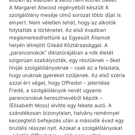
A Margaret Atwood regényéből készült A
szolgálólány meséje című sorozat több díjat is
elnyert. Nem véletlen tehát, hogy az alkotók
folytatták a történetet. Az első évadban
megismerkedhettünk az Egyesült Államok
helyén létrejött Gileád Köztársasággal. A
„parancsnokok” diktatúrájában a nők életét
szigorúan szabályozták, egy részüknek – őket
hívják szolgálólányoknak – csak az a feladata,
hogy uruknak gyereket szüljenek. Az első széria
azzal ért véget, hogy Offredet – jelentése
Fredé, a szolgálólányok nevét ugyanis
parancsnokuk keresztnevéből képzik –
(Elisabeth Moss) elvitte egy fekete autó. A
szándékosan bizonytalan, halvány reménnyel
kecsegtető befejezés után a második évad egy
brutális résszel nyit. Azokat a szolgálólányokat