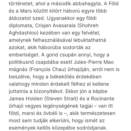
történetet, ahol a második abbahagyta. A Föld
és a Mars között kitört háború egyre több
áldozatot szed. Ugyanakkor egy földi
diplomata, Crisjen Avasarala (Shohreh
Aghdashloo) kezében van egy felvétel,
amelynek felhasználásával lebuktathatná
azokat, akik háborúba sodorták az
emberiséget. A gond csupán annyi, hogy a
politikusnő csapdába esett Jules-Pierre Mao
mágnás (François Chau) űrhajóján, arról nem is
beszélve, hogy a békekötés érdekében
valahogy minden érdekelt félhez el kellene
juttatnia a bizonyítékot. Ekkor jön a képbe
James Holden (Steven Strait) és a Rocinante
űrhajó vegyes legénységének tagjai – van itt
földi, marsi és övbéli is –, akik természetesen
most sem tudják elkerülni, hogy ismét az
események kellős közepébe sodródjanak.