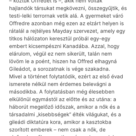
– köztük Offredet is –, akik nem voltak
hajlandók társukat megkövezni, összegyűjtik, és
testi-lelki terrornak vetik alá. A gyermeket váró
Offredre azonban még ezen az elzárt helyen is
rátalál a rejtélyes Mayday szervezet, amely egy
titkos hálózaton keresztül próbál egy-egy
embert kicsempészni Kanadába. Azzal, hogy
elárulom, végül ez nem sikerült, talán nem
lövöm le a poént, hiszen ha Offred elhagyná
Gileádot, a sorozatnak is vége szakadna.
Mivel a történet folytatódik, ezért az első évad
ismerete nélkül nem érdemes belevágni a
másodikba. A folytatásban még élesebben
elkülönül egymástól az előtte és az utána: a
háborút megelőző időszak, amikor a nők és a
társadalmi „kisebbségek” élték világukat, és a
gileádi diktatúra kora, amikor a kasztokba
szorított emberek – nem csak a nők, de