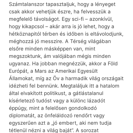
Számtalanszor tapasztaljuk, hogy a lényeget
csak akkor vehetjük észre, ha felvesszük a
megfelelő távolságot. Egy sci-fi – azonkívül,
hogy kikapcsol – akár arra is jó lehet, hogy a
hétköznapitól térben és időben is eltávolodjunk,
méghozzá jó messzire. A Térség világában
elsőre minden másképpen van, mint
megszoktunk, ám valójában mégis minden
ugyanaz. Ha jobban megnézzük, akkor a Föld
Európát, a Mars az Amerikai Egyesült
Államokat, míg az Öv a harmadik világ országait
idézheti fel bennünk. Megtaláljuk itt a hatalom
által elvakított politikust, a gátlástalanul
kísérletező tudóst vagy a különc lázadót
éppúgy, mint a felelősen gondolkodó
diplomatát, az önfeláldozó rendőrt vagy
egyszerűen azt a „jó embert, aki nem tudja
tétlenül nézni a világ baját”. A sorozat