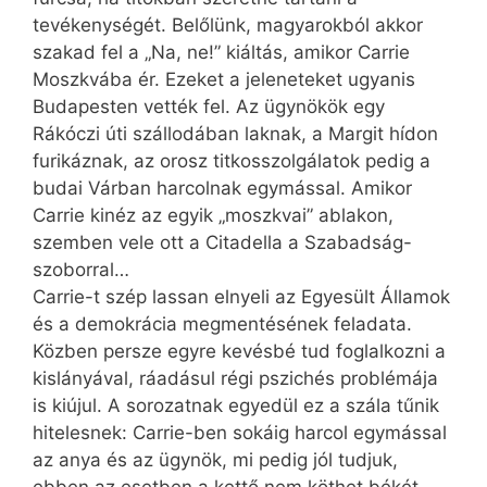
tevékenységét. Belőlünk, magyarokból akkor
szakad fel a „Na, ne!” kiáltás, amikor Carrie
Moszkvába ér. Ezeket a jeleneteket ugyanis
Budapesten vették fel. Az ügynökök egy
Rákóczi úti szállodában laknak, a Margit hídon
furikáznak, az orosz titkosszolgálatok pedig a
budai Várban harcolnak egymással. Amikor
Carrie kinéz az egyik „moszkvai” ablakon,
szemben vele ott a Citadella a Szabadság-
szoborral…
Carrie-t szép lassan elnyeli az Egyesült Államok
és a demokrácia megmentésének feladata.
Közben persze egyre kevésbé tud foglalkozni a
kislányával, ráadásul régi pszichés problémája
is kiújul. A sorozatnak egyedül ez a szála tűnik
hitelesnek: Carrie-ben sokáig harcol egymással
az anya és az ügynök, mi pedig jól tudjuk,
ebben az esetben a kettő nem köthet békét.