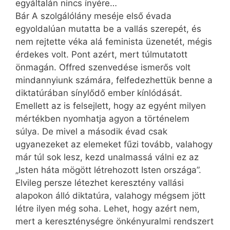
egyáltalán nincs ínyére…
Bár A szolgálólány meséje első évada
egyoldalúan mutatta be a vallás szerepét, és
nem rejtette véka alá feminista üzenetét, mégis
érdekes volt. Pont azért, mert túlmutatott
önmagán. Offred szenvedése ismerős volt
mindannyiunk számára, felfedezhettük benne a
diktatúrában sínylődő ember kínlódását.
Emellett az is felsejlett, hogy az egyént milyen
mértékben nyomhatja agyon a történelem
súlya. De mivel a második évad csak
ugyanezeket az elemeket fűzi tovább, valahogy
már túl sok lesz, kezd unalmassá válni ez az
„Isten háta mögött létrehozott Isten országa”.
Elvileg persze létezhet keresztény vallási
alapokon álló diktatúra, valahogy mégsem jött
létre ilyen még soha. Lehet, hogy azért nem,
mert a kereszténységre önkényuralmi rendszert