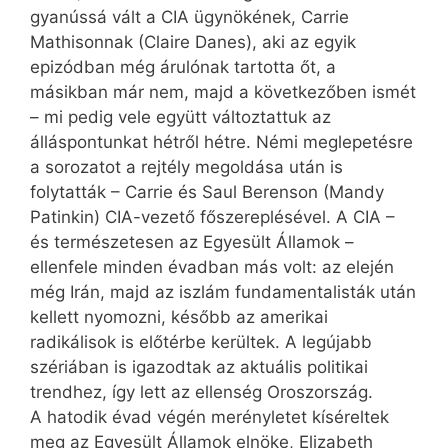
gyanússá vált a CIA ügynökének, Carrie
Mathisonnak (Claire Danes), aki az egyik
epizódban még árulónak tartotta őt, a
másikban már nem, majd a következőben ismét
– mi pedig vele együtt változtattuk az
álláspontunkat hétről hétre. Némi meglepetésre
a sorozatot a rejtély megoldása után is
folytatták – Carrie és Saul Berenson (Mandy
Patinkin) CIA-vezető főszereplésével. A CIA –
és természetesen az Egyesült Államok –
ellenfele minden évadban más volt: az elején
még Irán, majd az iszlám fundamentalisták után
kellett nyomozni, később az amerikai
radikálisok is előtérbe kerültek. A legújabb
szériában is igazodtak az aktuális politikai
trendhez, így lett az ellenség Oroszország.
A hatodik évad végén merényletet kíséreltek
meg az Egyesült Államok elnöke, Elizabeth