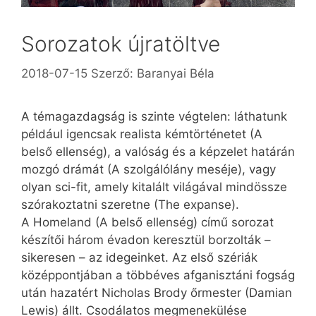
Sorozatok újratöltve
2018-07-15
Szerző:
Baranyai Béla
A témagazdagság is szinte végtelen: láthatunk
például igencsak realista kémtörténetet (A
belső ellenség), a valóság és a képzelet határán
mozgó drámát (A szolgálólány meséje), vagy
olyan sci-fit, amely kitalált világával mindössze
szórakoztatni szeretne (The expanse).
A Homeland (A belső ellenség) című sorozat
készítői három évadon keresztül borzolták –
sikeresen – az idegeinket. Az első szériák
középpontjában a többéves afganisztáni fogság
után hazatért Nicholas Brody őrmester (Damian
Lewis) állt. Csodálatos megmenekülése