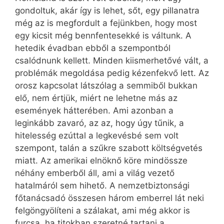
gondoltuk, akár így is lehet, sőt, egy pillanatra
még az is megfordult a fejünkben, hogy most
egy kicsit még bennfentesekké is váltunk. A
hetedik évadban ebből a szempontból
csalódnunk kellett. Minden kiismerhetővé vált, a
problémák megoldása pedig kézenfekvő lett. Az
orosz kapcsolat látszólag a semmiből bukkan
elő, nem értjük, miért ne lehetne más az
események hátterében. Ami azonban a
leginkább zavaró, az az, hogy úgy tűnik, a
hitelesség ezúttal a legkevésbé sem volt
szempont, talán a szűkre szabott költségvetés
miatt. Az amerikai elnöknő köre mind­össze
néhány emberből áll, ami a világ vezető
hatalmáról sem hihető. A nemzetbiztonsági
főtanácsadó összesen három emberrel lát neki
felgöngyölíteni a szálakat, ami még akkor is
furcsa, ha titokban szeretné tartani a