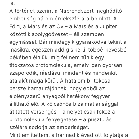
is.
A történet szerint a Naprendszert meghódító
emberiség három érdekszférára bomlott. A
Föld, a Mars és az Öv – a Mars és a Jupiter
közötti kisbolygóövezet – áll szemben
egymással. Bár mindegyik gyanakodva tekint a
másikra, egészen addig sikerül többé-kevésbé
békében élniük, míg fel nem tűnik egy
titokzatos proto­mo­le­kula, amely igen gyorsan
szaporodik, ráadásul mindent és mindenkit
átalakít maga körül. A hatalom birtokosai
persze hamar rájönnek, hogy ebből az
élőlényszerű anyagból hatékony fegyver
állítható elő. A kölcsönös bizalmatlansággal
átitatott versengés – amelyet csak fokoz a
proto­mole­ku­la fenyegetése – a pusztulás
szélére sodorja az emberiséget.
Mint említettem, a harmadik évad ott folytatja a