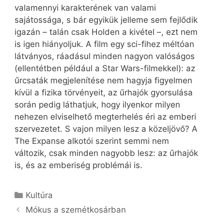
valamennyi karakterének van valami
sajátossága, s bár egyikük jelleme sem fejlődik
igazán – talán csak Holden a kivétel –, ezt nem
is igen hiányoljuk. A film egy sci-fihez méltóan
látványos, ráadásul minden nagyon valóságos
(ellentétben például a Star Wars-filmekkel): az
űrcsaták megjelenítése nem hagyja figyelmen
kívül a fizika törvényeit, az űrhajók gyorsulása
során pedig láthatjuk, hogy ilyenkor milyen
nehezen elviselhető megterhelés éri az emberi
szervezetet. S vajon milyen lesz a közeljövő? A
The Expanse alkotói szerint semmi nem
változik, csak minden nagyobb lesz: az űrhajók
is, és az emberiség problémái is.
Kategória
Kultúra
Mókus a szemétkosárban