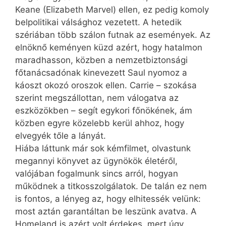
Keane (Elizabeth Marvel) ellen, ez pedig komoly
belpolitikai válsághoz vezetett. A hetedik
szériában több szálon futnak az események. Az
elnöknő keményen küzd azért, hogy hatalmon
maradhasson, közben a nemzetbiztonsági
főtanácsadónak kinevezett Saul nyomoz a
káoszt okozó oroszok ellen. Carrie – szokása
szerint megszállottan, nem válogatva az
eszközökben – segít egykori főnökének, ám
közben egyre közelebb kerül ahhoz, hogy
elvegyék tőle a lányát.
Hiába láttunk már sok kémfilmet, olvastunk
megannyi könyvet az ügynökök életéről,
valójában fogalmunk sincs arról, hogyan
működnek a titkosszolgálatok. De talán ez nem
is fontos, a lényeg az, hogy elhitessék velünk:
most aztán garantáltan be leszünk avatva. A
Homeland is azért volt érdekes, mert úgy