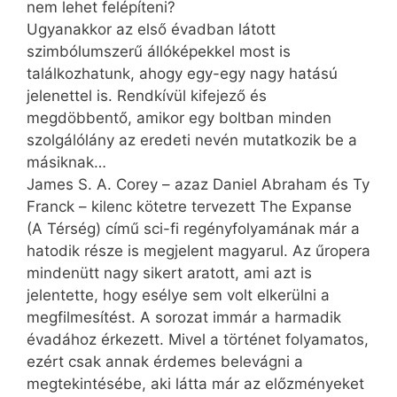
nem lehet felépíteni?
Ugyanakkor az első évadban látott
szimbólumszerű állóképekkel most is
találkozhatunk, ahogy egy-egy nagy hatású
jelenettel is. Rendkívül kifejező és
megdöbbentő, amikor egy boltban minden
szolgálólány az eredeti nevén mutatkozik be a
másiknak…
James S. A. Corey – azaz Daniel Abraham és Ty
Franck – kilenc kötetre tervezett The Expanse
(A Térség) című sci-fi regényfolyamának már a
hatodik része is megjelent magyarul. Az űropera
mindenütt nagy sikert aratott, ami azt is
jelentette, hogy esélye sem volt elkerülni a
megfilmesítést. A sorozat immár a harmadik
évadához érkezett. Mivel a történet folyamatos,
ezért csak annak érdemes belevágni a
megtekintésébe, aki látta már az előzményeket