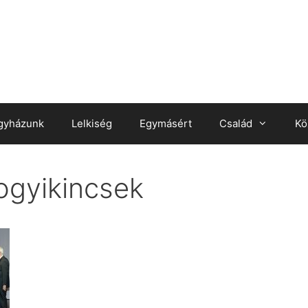
gyházunk
Lelkiség
Egymásért
Család
Kö
gyikincsek