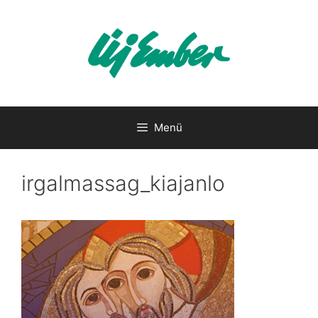
Kilépés
a
tartalomba
Menü
irgalmassag_kiajanlo