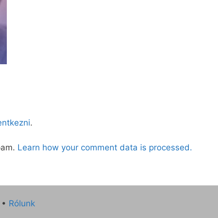
lentkezni
.
spam.
Learn how your comment data is processed.
•
Rólunk