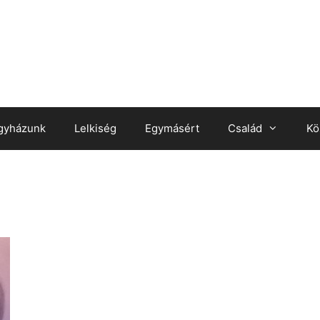
gyházunk
Lelkiség
Egymásért
Család
Kö