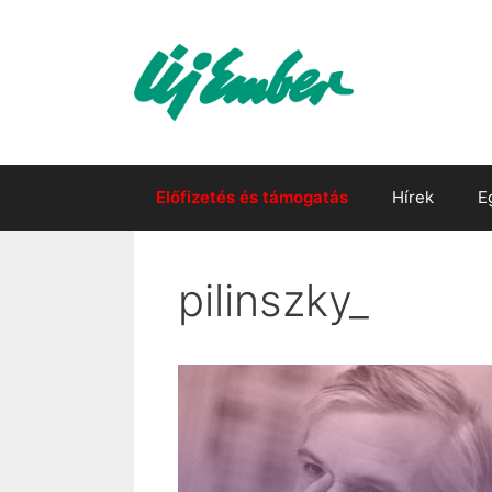
Kilépés
a
tartalomba
Előfizetés és támogatás
Hírek
E
pilinszky_