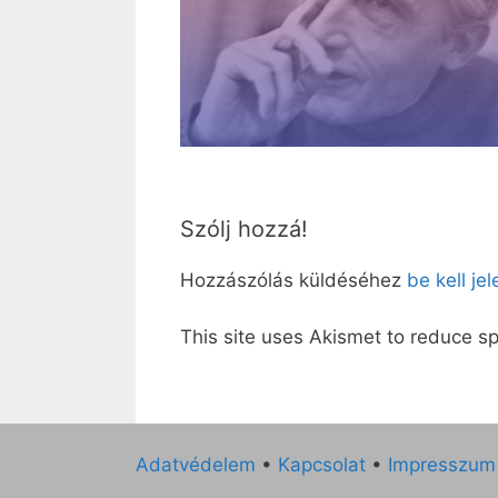
Szólj hozzá!
Hozzászólás küldéséhez
be kell je
This site uses Akismet to reduce 
Adatvédelem
•
Kapcsolat
•
Impresszum