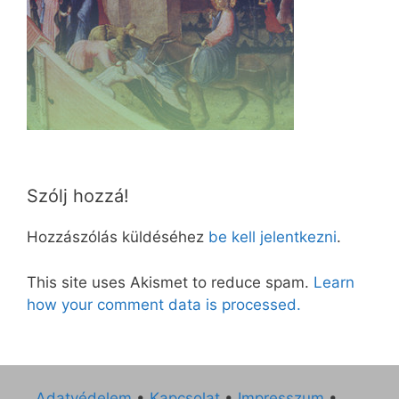
Szólj hozzá!
Hozzászólás küldéséhez
be kell jelentkezni
.
This site uses Akismet to reduce spam.
Learn
how your comment data is processed.
Adatvédelem
•
Kapcsolat
•
Impresszum
•