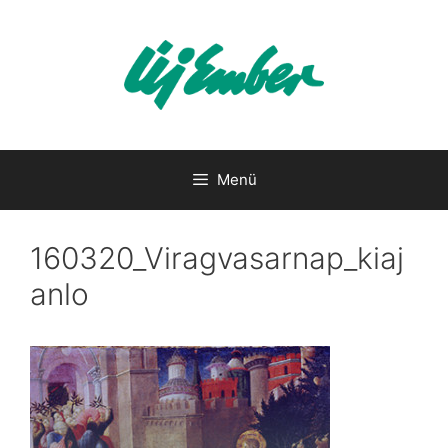
Kilépés
a
tartalomba
Menü
160320_Viragvasarnap_kiaj
anlo