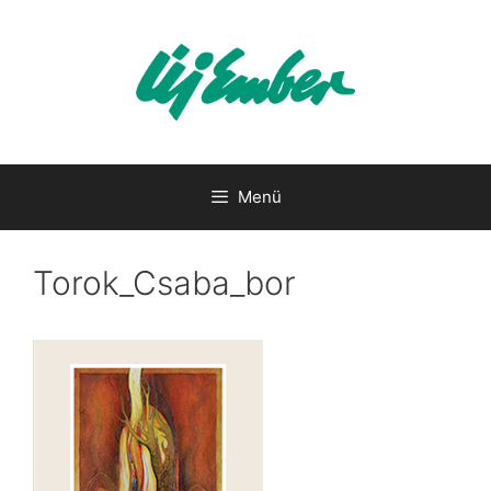
Kilépés
a
tartalomba
Menü
Torok_Csaba_bor