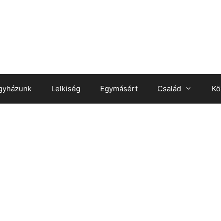
gyházunk
Lelkiség
Egymásért
Család
Kö