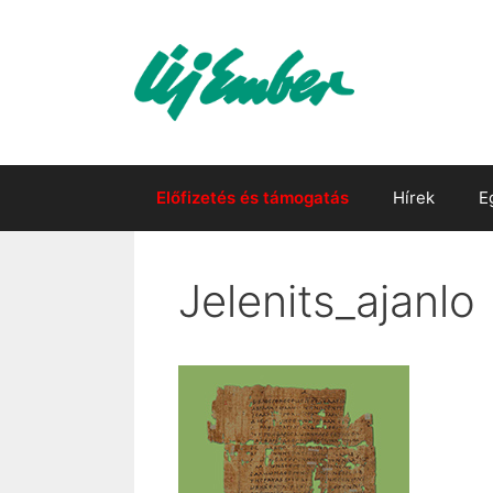
Kilépés
a
tartalomba
Előfizetés és támogatás
Hírek
E
Jelenits_ajanlo