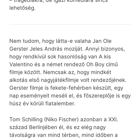
– tragédiákra, de igazi komédiára sincs
lehetőség.
Nem tudom, hogy látta-e valaha Jan Ole
Gerster Jeles András moziját. Annyi bizonyos,
hogy rendkívül sok hasonlóság van A kis
Valentino és a német rendező Oh Boy című
filmje között. Nemcsak az, hogy mindkét
alkotás első nagyjátékfilmje volt rendezőjének.
Gerster filmje is fekete-fehérben készült, egy
nap eseményeit meséli el, és főszereplője is egy
húsz év körüli fiatalember.
Tom Schilling (Niko Fischer) azonban a XXI.
század Berlinjében él, és ez elég nagy
távolságra van mind térben, mind időben a