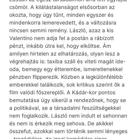
csömör. A kilátástalanságot elsősorban az
okozta, hogy úgy tűnt, minden egyszer és
mindenkorra lemerevedett, és a változásra
nincsen semmi remény. László, azaz a kis
Valentino nem adja fel a postán a rábízott
pénzt, inkább útra kel, hogy elköltse. Ám
amilyen hirtelen az elhatározás, olyan lesz a
végrehajtás is: taxiba száll és viteti magát ide-
oda, bemegy egy étterembe, ismeretlenekkel
pénzben flipperezik. Közben a legkülönfélébb
emberekkel találkozik, sok kritikus szerint ők a
film valódi főszereplői. A Kádár-kor pontos
bemutatása úgy sikerül a rendezőnek, hogy se
a politikával, se a társadalmi feszültségekkel
nem foglalkozik. László nem indult el sehonnan
és nem is érkezik meg sehova. De akikkel
összefut, azokkal sem történik semmi lényeges