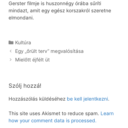
Gerster filmje is huszonnégy órába sűríti
mindazt, amit egy egész korszakról szeretne
elmondani.
Kategória
Kultúra
Egy „őrült terv” megvalósítása
Mielőtt éjfélt üt
Szólj hozzá!
Hozzászólás küldéséhez
be kell jelentkezni
.
This site uses Akismet to reduce spam.
Learn
how your comment data is processed.