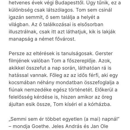
hetvenes évek végi Budapesttől. Úgy tűnik, ez a
különbség csak látszólagos. Tom sem csinál
igazán semmit, ő sem találja a helyét a
világban. Az ő találkozásai is elsősorban
illusztrálnak, csak itt azt láthatjuk, kik is lakják
manapság a német fővárost.
Persze az eltérések is tanulságosak. Gerster
filmjének valóban Tom a főszereplője. Azok,
akikkel összefut a nap során, láthatóan rá is
hatással vannak. Főleg az az idős férfi, aki egy
kocsmában néhány mondatban összefoglalja a
fiúnak nemzedéke egész történetét. Előkerül a
felelősség kérdése is, hiszen amikor az öreg
ájultan esik össze, Tom kíséri el a kórházba.
„Semmi sem ér többet egyetlen (a mai) napnál”
– mondja Goethe. Jeles András és Jan Ole