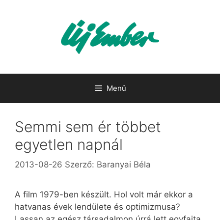
Kilépés
a
tartalomba
Menü
Semmi sem ér többet
egyetlen napnál
2013-08-26
Szerző:
Baranyai Béla
A film 1979-ben készült. Hol volt már ekkor a
hatvanas évek lendülete és optimizmusa?
Lassan az egész társadalmon úrrá lett egyfajta