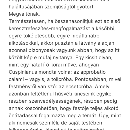
haláltusájában szomjúságtól gyötört
Megváltónak.
Természetesen, ha összehasonlítjuk ezt az első
keresztrefeszítés-megfogalmazást a későbbi,
egyre tökéletesebb, egyre hibátlanabb
alkotásokkal, akkor pusztán a látvány alapján
azonnal bizonyosak vagyunk abban, hogy az itt
közölt kép e műfaj nyitánya. Egy kicsit olyan,
mint egy fiatal író korai műve, ahogyan
Cuspinianus mondta volna: az approbatio
calami – vagyis, a tollpróba. Pontosabban, mivel
festményről van szó: az ecsetpróba. Amely
azonban feltétlenül húsvéti kincseink egyike,
részben szenvedélyességének, részben pedig
annak köszönhetően, hogy festője teljes alkotói
önátadással fogalmazta meg a témát. Úgy, mint
aki nemcsak szemléli, de saját testében-
lelkében érzi a Jézust sújtó gyötrelmeket.