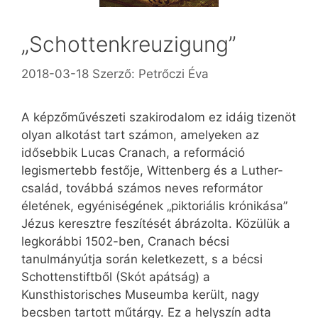
„Schottenkreuzigung”
2018-03-18
Szerző:
Petrőczi Éva
A képzőművészeti szakirodalom ez idáig tizenöt
olyan alkotást tart számon, amelyeken az
idősebbik Lucas Cranach, a reformáció
legismertebb festője, Wittenberg és a Luther-
család, továbbá számos neves reformátor
életének, egyéniségének „pikto­ri­ális krónikása”
Jézus keresztre feszítését ábrázolta. Közülük a
legkorábbi 1502-ben, Cranach bécsi
tanulmányútja során keletkezett, s a bécsi
Schottenstiftből (Skót apátság) a
Kunsthistorisches Museumba került, nagy
becsben tartott műtárgy. Ez a helyszín adta