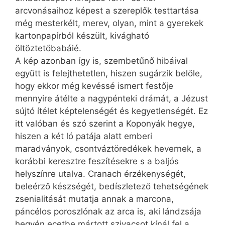
arcvonásaihoz képest a szereplők testtartása
még mesterkélt, merev, olyan, mint a gyerekek
kartonpapírból készült, kivágható
öltöztetőbabáié.
A kép azonban így is, szembetűnő hibáival
együtt is felejthetetlen, hiszen sugárzik belőle,
hogy ekkor még kevéssé ismert festője
mennyire átélte a nagypénteki drámát, a Jézust
sújtó ítélet képtelenségét és kegyetlenségét. Ez
itt valóban és szó szerint a Koponyák hegye,
hiszen a két ló patája alatt emberi
maradványok, csontváztöredékek hevernek, a
korábbi keresztre feszítésekre s a baljós
helyszínre utalva. Cranach érzékenységét,
beleérző készségét, bedíszletező tehetségének
zsenialitását mutatja annak a marcona,
páncélos poroszlónak az arca is, aki lándzsája
hegyén ecetbe mártott szivacsot kínál fel a