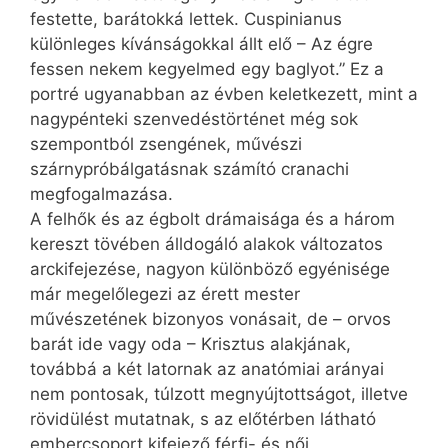
festette, barátokká lettek. Cuspinianus
különleges kívánságokkal állt elő – Az égre
fessen nekem kegyelmed egy baglyot.” Ez a
portré ugyanabban az évben keletkezett, mint a
nagypénteki szenvedéstörténet még sok
szempontból zsengének, művészi
szárnypróbálgatásnak számító cra­nachi
megfogalmazása.
A felhők és az égbolt drámaisága és a három
kereszt tövében álldogáló alakok változatos
arckifejezése, nagyon különböző egyénisége
már megelőlegezi az érett mester
művészetének bizonyos vonásait, de – orvos
barát ide vagy oda – Krisztus alakjának,
továbbá a két latornak az anatómiai arányai
nem pontosak, túlzott megnyújtottságot, illetve
rövidülést mutatnak, s az előtérben látható
embercsoport kifejező férfi- és női