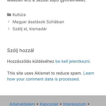
Kategória
Kultúra
Magyar ásatások Szíriában
Szállj el, kismadár
Szólj hozzá!
Hozzászólás küldéséhez
be kell jelentkezni
.
This site uses Akismet to reduce spam.
Learn
how your comment data is processed.
Adatvédelem
•
Kapcsolat
•
Impresszum
•