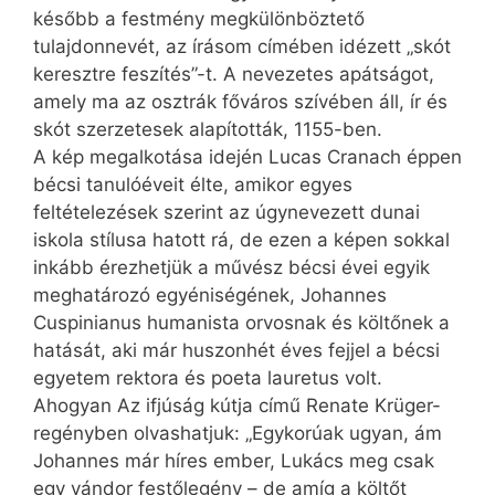
később a festmény megkülönböztető
tulajdonnevét, az írásom címében idézett „skót
keresztre feszítés”-t. A nevezetes apátságot,
amely ma az osztrák főváros szívében áll, ír és
skót szerzetesek alapították, 1155-ben.
A kép megalkotása idején Lucas Cranach éppen
bécsi tanulóéveit élte, amikor egyes
feltételezések szerint az úgynevezett dunai
iskola stílusa hatott rá, de ezen a képen sokkal
inkább érezhetjük a művész bécsi évei egyik
meghatározó egyéniségének, Johannes
Cuspinianus humanista orvosnak és költőnek a
hatását, aki már huszonhét éves fejjel a bécsi
egyetem rektora és poeta lauretus volt.
Ahogyan Az ifjúság kútja című Renate Krüger-
regényben olvashatjuk: „Egykorúak ugyan, ám
Johannes már híres ember, Lukács meg csak
egy vándor festőlegény – de amíg a költőt