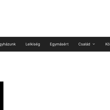
gyházunk
Lelkiség
Egymásért
Család
Kö