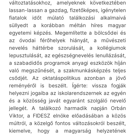
változtatásokhoz, amelyeknek következtében
lassan-lassan a gazdag, fizetőképes, igénytelen
fiatalok időt múlató találkozási alkalmaivá
süllyedt a korábban méltán híres magyar
egyetemi képzés. Megemlítette a bölcsődei és
az óvodai férőhelyek hiányát, a művészeti
nevelés háttérbe szorulását, a kollégiumok
lepusztulását, az egészségnevelés lenullázását,
a szabadidős programok anyagi eszközök híján
való megszűnését, a szakmunkásképzés teljes
csődjét. Az oktatáspolitikus azonban a jövő
reményéről is beszélt. Ígérte: vissza fogják
helyezni jogaiba az iskolarendszernek az egyén
és a közösség javát egyaránt szolgáló nevelő
jellegét. A találkozó harmadik napján Orbán
Viktor, a FIDESZ elnöke előadásában a közös
múltról, a közelgő fontos változásokról beszélt,
kiemelve, hogy a magyarság helyzetének