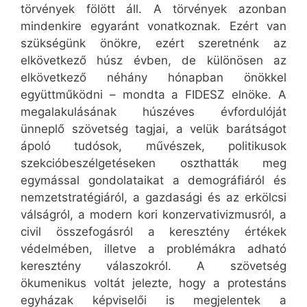
törvények fölött áll. A törvények azonban
mindenkire egyaránt vonatkoznak. Ezért van
szükségünk önökre, ezért szeretnénk az
elkövetkező húsz évben, de különösen az
elkövetkező néhány hónapban önökkel
együttműködni – mondta a FIDESZ elnöke. A
megalakulásának húszéves évfordulóját
ünneplő szövetség tagjai, a velük barátságot
ápoló tudósok, művészek, politikusok
szekcióbeszélgetéseken oszthatták meg
egymással gondolataikat a demográfiáról és
nemzetstratégiáról, a gazdasági és az erkölcsi
válságról, a modern kori konzervativizmusról, a
civil összefogásról a keresztény értékek
védelmében, illetve a problémákra adható
keresztény válaszokról. A szövetség
ökumenikus voltát jelezte, hogy a protestáns
egyházak képviselői is megjelentek a