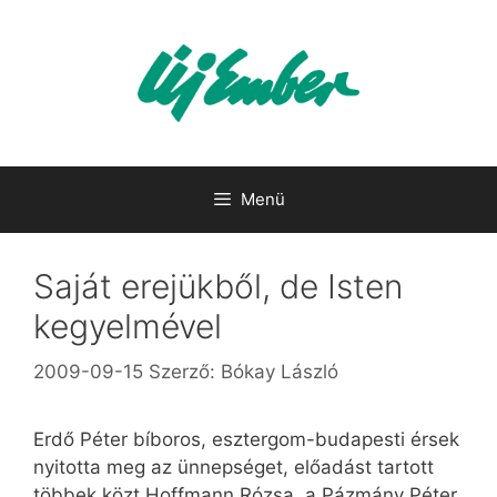
Kilépés
a
tartalomba
Menü
Saját erejükből, de Isten
kegyelmével
2009-09-15
Szerző:
Bókay László
Erdő Péter bíboros, esztergom-budapesti érsek
nyitotta meg az ünnepséget, előadást tartott
többek közt Hoffmann Rózsa, a Pázmány Péter