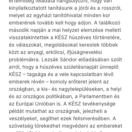
értelmiség feladata hangsúlyozni, hogy van
kinyilatkoztatott tanításunk a jóról és a rosszról,
melyet az egyházi tanítóhivatal minden kor
emberének tovább kell hogy adjon. A találkozó
második napján a mai helyzet elemzése mellett
visszatekintettek a KÉSZ húszéves történetére,
és válaszokat, megoldásokat kerestek többek
közt az anyagi, erkölcsi, ifjúságnevelési
problémákra. Lezsák Sándor előadásában szólt
arról, hogy a húszéves születésnapját ünneplő
KÉSZ – tagsága és a vele kapcsolatban lévő
emberek révén – komoly erőteret jelent az
országban, a kis- és nagytelepüléseken, a helyi
és az országos politikában, a Parlamentben és
az Európai Unióban is. A KÉSZ tevékenysége
példát mutathat az országnak, jelezheti a
veszélyeket, segíthet ezek felismerésében. A
szövetség törekedhet megvédeni az embereket