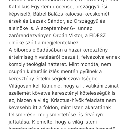
Katolikus Egyetem docense, országgyűlési
képviselő, Bábel Balázs kalocsa-kecskeméti
érsek és Lezsák Sándor, az Országgyűlés
alelnöke is. A szeptember 6-i ünnepi
zárórendezvényen Orbán Viktor, a FIDESZ
elnöke szólt a megjelentekhez.
A bíboros előadásában a hazai keresztény
értelmiség hivatásáról beszélt, felvázolva ennek
komoly teológiai hátterét. Mint mondta, nem
csupán kulturális ízlés mentén gyűlnek a
keresztény értelmiségiek szövetségbe.
Világosan kell látnunk:, hogy a II. vatikáni zsinat
szellemét követve keresztényi kötelességük is
ez, hiszen a világi Krisztus-hívők feladata nem
kevesebb itt a földön, mint Isten akaratának
felismerése, megismertetése és érvényre
juttatása. Kiemelte, hogy a világ isteni