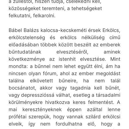
a zülléstől, hiszen tudja, cselekedni kell,
közösségeket teremteni, a tehetségeket
felkutatni, felkarolni.
Bábel Balázs kalocsa-kecskeméti érsek Erkölcs,
erkölcstelenség és erkölcs nélküliség című
előadásában többek között beszélt az emberek
bűntudatának elvesztéséről, aminek
következménye az istenhit elvesztése. Mint
mondta: a bűnnel nem lehet együtt élni, ám ha
nincsen olyan fórum, ahol az ember megoldást
találna elkövetett bűneire, ha nem talál
bocsánatot, akkor vagy tagadnia kell bűnét,
vagy depresszióssá válhat, esetleg a társadalmi
körülményekre hivatkozva keres felmentést. A
mai keresztényeknek éppen azáltal lenne
prófétai szerepük, hogy vannak szilárd erkölcsi
elveik, így nem fordulhatna elő, hogy a