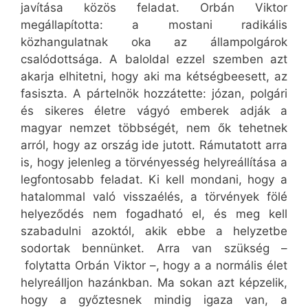
javítása közös feladat. Orbán Viktor
megállapította: a mostani radikális
közhangulatnak oka az állampolgárok
csalódottsága. A baloldal ezzel szemben azt
akarja elhitetni, hogy aki ma kétségbeesett, az
fasiszta. A pártelnök hozzátette: józan, polgári
és sikeres életre vágyó emberek adják a
magyar nemzet többségét, nem ők tehetnek
arról, hogy az ország ide jutott. Rámutatott arra
is, hogy jelenleg a törvényesség helyreállítása a
legfontosabb feladat. Ki kell mondani, hogy a
hatalommal való visszaélés, a törvények fölé
helyeződés nem fogadható el, és meg kell
szabadulni azoktól, akik ebbe a helyzetbe
sodortak bennünket. Arra van szükség –
folytatta Orbán Viktor –, hogy a a normális élet
helyreálljon hazánkban. Ma sokan azt képzelik,
hogy a győztesnek mindig igaza van, a