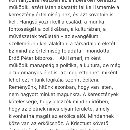
kormányzása részben az embereken keresztül
működik, ezért Isten akaratát fel kell ismernie a
keresztény értelmiséginek, és azt követnie is
kell. Hangsúlyozni kell a család, a munka
fontosságát a politikában, a kultúrában, a
művészetek területén – az evangélium
szellemében kell alakítani a társadalom életét.
Ez mind az értelmiség feladata – mondotta
Erdő Péter bíboros. – Aki ismeri, miként
működik manapság a politika, a kultúra, de még
a tudományos élet is, az megrettenhet: miként
lehet ezt hitünk logikája szerint építeni.
Reményünk, hitünk azonban, hogy van Isten,
nem hagyott minket magunkra. A keresztények
kötelessége, hogy jelezzék minden időben,
hogy az életnek nincs olyan területe, amely
kivonhatná magát az erkölcs alól. Mindennek
köze van az erkölcshöz. A Krisztust követő