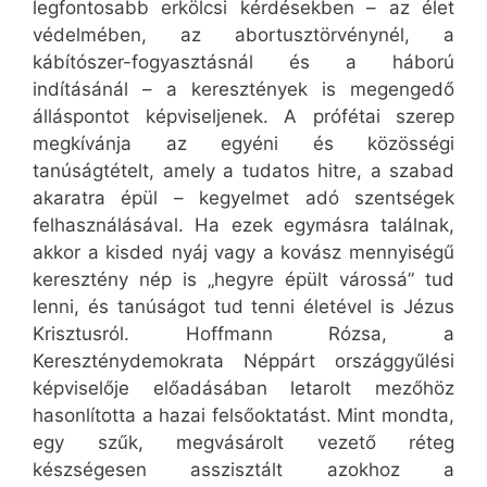
legfontosabb erkölcsi kérdésekben – az élet
védelmében, az abortusztörvénynél, a
kábítószer-fogyasztásnál és a háború
indításánál – a keresztények is megengedő
álláspontot képviseljenek. A prófétai szerep
megkívánja az egyéni és közösségi
tanúságtételt, amely a tudatos hitre, a szabad
akaratra épül – kegyelmet adó szentségek
felhasználásával. Ha ezek egymásra találnak,
akkor a kisded nyáj vagy a kovász mennyiségű
keresztény nép is „hegyre épült várossá” tud
lenni, és tanúságot tud tenni életével is Jézus
Krisztusról. Hoffmann Rózsa, a
Kereszténydemokrata Néppárt országgyűlési
képviselője előadásában letarolt mezőhöz
hasonlította a hazai felsőoktatást. Mint mondta,
egy szűk, megvásárolt vezető réteg
készségesen asszisztált azokhoz a