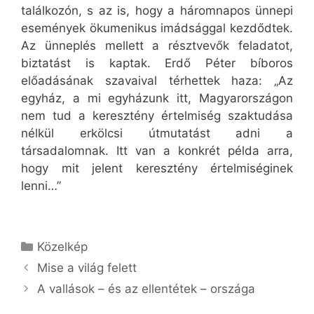
találkozón, s az is, hogy a háromnapos ünnepi
események ökumenikus imádsággal kezdődtek.
Az ünneplés mellett a résztvevők feladatot,
biztatást is kaptak. Erdő Péter bíboros
előadásának szavaival térhettek haza: „Az
egyház, a mi egyházunk itt, Magyarországon
nem tud a keresztény értelmiség szaktudása
nélkül erkölcsi útmutatást adni a
társadalomnak. Itt van a konkrét példa arra,
hogy mit jelent keresztény értelmiséginek
lenni…”
Kategória
Közelkép
Mise a világ felett
A vallások – és az ellentétek – országa