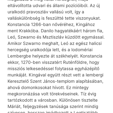
eltávolította udvari és állami pozícióiból. Az új
uralkodó pravoszláv vallású volt, így a
valláskülönbség is feszültté tette viszonyukat.
Konstancia 1266-ban nővéréhez, Kingához
ment Krakkóba. Danilo hagyatékáért három fia,
Leó, Szwarno és Msztiszláv küzdött egymással.
Amikor Szwarno meghalt, Leó az egész halicsi
hercegség uralkodója lett, és a lodomériai
Lembergbe helyezte át székhelyét. Konstancia
ekkor, 1270-ben visszatért Ruténföldre, hogy
missziós lelkesedéssel folytassa egyházépítő
munkáját. Kingával együtt részt vett a lembergi
Keresztelő Szent János-templom alapításában,
ahová domonkosokat hívott. Ez mintegy
megkoronázása volt törekvéseinek. Tíz évig
tartózkodott a városban. Különösen tisztelte
Máriát, feljegyzések tanúsága szerint mindig
szívesen, hosszan imádkozott a Legtisztább