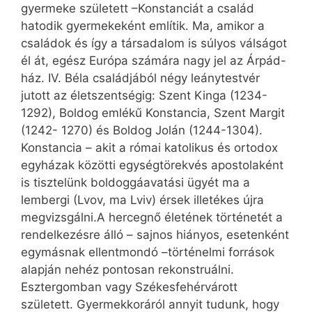
gyermeke született –Konstanciát a család
hatodik gyermekeként említik. Ma, amikor a
családok és így a társadalom is súlyos válságot
él át, egész Európa számára nagy jel az Árpád-
ház. IV. Béla családjából négy leánytestvér
jutott az életszentségig: Szent Kinga (1234-
1292), Boldog emlékű Konstancia, Szent Margit
(1242- 1270) és Boldog Jolán (1244-1304).
Konstancia – akit a római katolikus és ortodox
egyházak közötti egységtörekvés apostolaként
is tisztelünk boldoggáavatási ügyét ma a
lembergi (Lvov, ma Lviv) érsek illetékes újra
megvizsgálni.A hercegnő életének történetét a
rendelkezésre álló – sajnos hiányos, esetenként
egymásnak ellentmondó –történelmi források
alapján nehéz pontosan rekonstruálni.
Esztergomban vagy Székesfehérvárott
született. Gyermekkoráról annyit tudunk, hogy