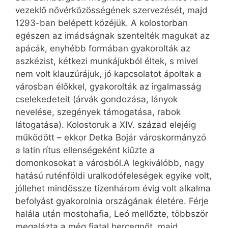
vezeklő nővérközösségének szervezését, majd
1293-ban belépett közéjük. A kolostorban
egészen az imádságnak szentelték magukat az
apácák, enyhébb formában gyakorolták az
aszkézist, kétkezi munkájukból éltek, s mivel
nem volt klauzúrájuk, jó kapcsolatot ápoltak a
városban élőkkel, gyakorolták az irgalmasság
cselekedeteit (árvák gondozása, lányok
nevelése, szegények támogatása, rabok
látogatása). Kolostoruk a XIV. század elejéig
működött – ekkor Detka Bojár városkormányzó
a latin rítus ellenségeként kiűzte a
domonkosokat a városból.A legkiválóbb, nagy
hatású ruténföldi uralkodófeleségek egyike volt,
jóllehet mindössze tizenhárom évig volt alkalma
befolyást gyakorolnia országának életére. Férje
halála után mostohafia, Leó mellőzte, többször
megalázta a még fiatal hercegnőt, majd