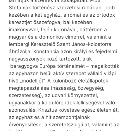
láthatjuk a szentek társaságában. Piotr
Stefaniak történész szerzetesi ruhában, jobb
kezében a két egyház, a római és az ortodox
keresztjét összefogva, bal kezében
imakönyvvel, fején koronával, háttérben a
magyar és a domonkos címerrel, valamint a
lembergi Keresztelő Szent János-kolostorral
ábrázolja. Konstancia azon királyi és fejedelmi
nagyasszonyok közé tartozott, akik –
beragyogva Európa történelmét – megalkották
az egyházon belül aktív szerepet vállaló világi
hívő „modelljét”. A különböző életállapotok
megtapasztalása (házasság, özvegység,
szerzetesség), az udvari környezettel,
ugyanakkor a koldulórendek lelkiségével való
azonosulás, Krisztus követése egész életen át,
az egyház és a hit szempontjainak
érvényesítése, a szeretetszolgálat, valamint az