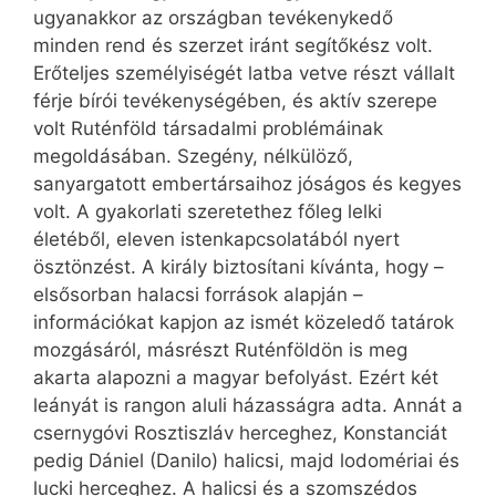
ugyanakkor az országban tevékenykedő
minden rend és szerzet iránt segítőkész volt.
Erőteljes személyiségét latba vetve részt vállalt
férje bírói tevékenységében, és aktív szerepe
volt Ruténföld társadalmi problémáinak
megoldásában. Szegény, nélkülöző,
sanyargatott embertársaihoz jóságos és kegyes
volt. A gyakorlati szeretethez főleg lelki
életéből, eleven istenkapcsolatából nyert
ösztönzést. A király biztosítani kívánta, hogy –
elsősorban halacsi források alapján –
információkat kapjon az ismét közeledő tatárok
mozgásáról, másrészt Ruténföldön is meg
akarta alapozni a magyar befolyást. Ezért két
leányát is rangon aluli házasságra adta. Annát a
csernygóvi Rosztiszláv herceghez, Konstanciát
pedig Dániel (Danilo) halicsi, majd lodomériai és
lucki herceghez. A halicsi és a szomszédos