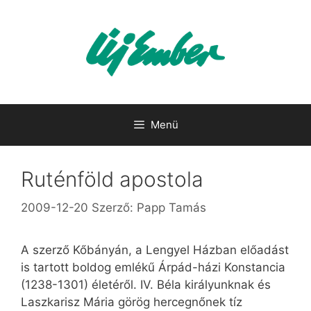
Kilépés
a
tartalomba
Menü
Ruténföld apostola
2009-12-20
Szerző:
Papp Tamás
A szerző Kőbányán, a Lengyel Házban előadást
is tartott boldog emlékű Árpád-házi Konstancia
(1238-1301) életéről. IV. Béla királyunknak és
Laszkarisz Mária görög hercegnőnek tíz