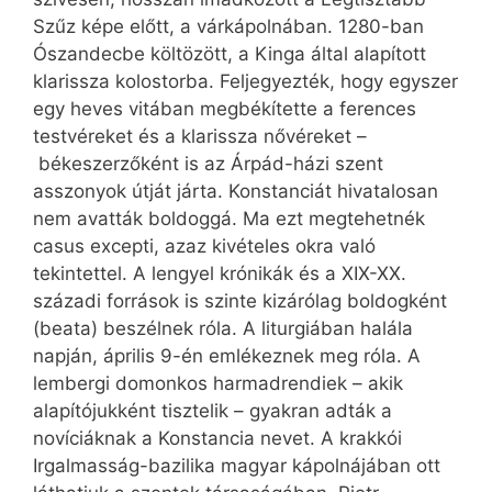
Szűz képe előtt, a várkápolnában. 1280-ban
Ószandecbe költözött, a Kinga által alapított
klarissza kolostorba. Feljegyezték, hogy egyszer
egy heves vitában megbékítette a ferences
testvéreket és a klarissza nővéreket –
békeszerzőként is az Árpád-házi szent
asszonyok útját járta. Konstanciát hivatalosan
nem avatták boldoggá. Ma ezt megtehetnék
casus excepti, azaz kivételes okra való
tekintettel. A lengyel krónikák és a XIX-XX.
századi források is szinte kizárólag boldogként
(beata) beszélnek róla. A liturgiában halála
napján, április 9-én emlékeznek meg róla. A
lembergi domonkos harmadrendiek – akik
alapítójukként tisztelik – gyakran adták a
novíciáknak a Konstancia nevet. A krakkói
Irgalmasság-bazilika magyar kápolnájában ott