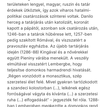
területeken lengyel, magyar, ruszin és tatár
érdekek ütköztek, így azok viharos hatalmi-
politikai csatározások színterei voltak. Danilo
herceg a tatárjárás után katolizált, koronát
kapott a pápától, azonban sok csatározás után,
1246-ban a tatárok hűbérese lett, 1257-ben
pedig szakított Rómával, és viszszatért a
pravoszláv egyházba. Az újabb tartárjárás
idején (1286-88) Kingával és a nővérekkel
együtt Pieniny várába menekült. A veszély
elmúltával visszatért Lembergbe, hogy
teljesítse domonkos harmadrendi hivatását.
„Régen vonzódott a monasztikus, szép
szerzetesi élet felé. Mivel gyakran tartózkodott
a szandeci kolostorban (…), lelkének egész
forróságával vágyta és kívánta (…) a szerzetesi
ruha (…) elfogadását” – jegyezték fel róla. 1288-
ban Lembergben megkezdte a domonkos rend