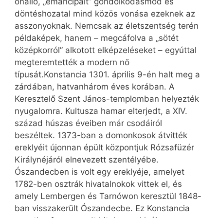
önálló, „emancipált” gondolkodásmód és
döntéshozatal mind közös vonása ezeknek az
asszonyoknak. Nemcsak az életszentség terén
példaképek, hanem – megcáfolva a „sötét
középkorról” alkotott elképzeléseket – egyúttal
megteremtették a modern nő
típusát.Konstancia 1301. április 9-én halt meg a
zárdában, hatvanhárom éves korában. A
Keresztelő Szent János-templomban helyezték
nyugalomra. Kultusza hamar elterjedt, a XIV.
század húszas éveiben már csodáiról
beszéltek. 1373-ban a domonkosok átvitték
ereklyéit újonnan épült központjuk Rózsafüzér
Királynéjáról elnevezett szentélyébe.
Ószandecben is volt egy ereklyéje, amelyet
1782-ben osztrák hivatalnokok vittek el, és
amely Lembergen és Tarnówon keresztül 1848-
ban visszakerült Ószandecbe. Ez Konstancia