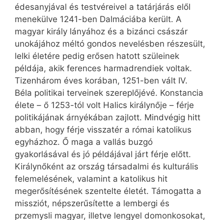
édesanyjával és testvéreivel a tatárjárás elől
menekülve 1241-ben Dalmáciába került. A
magyar király lányához és a bizánci császár
unokájához méltó gondos nevelésben részesült,
lelki életére pedig erősen hatott szüleinek
példája, akik ferences harmadrendiek voltak.
Tizenhárom éves korában, 1251-ben vált IV.
Béla politikai terveinek szereplőjévé. Konstancia
élete – ő 1253-tól volt Halics királynője – férje
politikájának árnyékában zajlott. Mindvégig hitt
abban, hogy férje visszatér a római katolikus
egyházhoz. Ő maga a vallás buzgó
gyakorlásával és jó példájával járt férje előtt.
Királynőként az ország társadalmi és kulturális
felemelésének, valamint a katolikus hit
megerősítésének szentelte életét. Támogatta a
missziót, népszerűsítette a lembergi és
przemysli magyar, illetve lengyel domonkosokat,