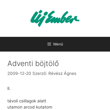
Kilépés
a
tartalomba
Menü
Adventi böjtölő
2009-12-20
Szerző:
Révész Ágnes
II.
távoli csillagok alatt
utamon arcod kutatom