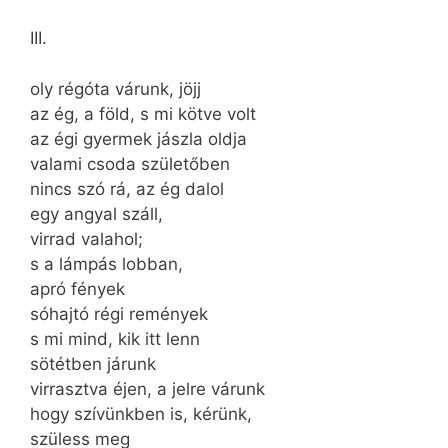
III.
oly régóta várunk, jöjj
az ég, a föld, s mi kötve volt
az égi gyermek jászla oldja
valami csoda születőben
nincs szó rá, az ég dalol
egy angyal száll,
virrad valahol;
s a lámpás lobban,
apró fények
sóhajtó régi remények
s mi mind, kik itt lenn
sötétben járunk
virrasztva éjen, a jelre várunk
hogy szívünkben is, kérünk,
szüless meg