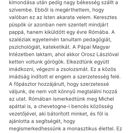
kimondása után pedig nagy békesség szállt a
szívembe. Ebből is megérthettem, hogy
valóban ez az Isten akarata velem. Keresztes
püspök úr azonban nem szentelt mindjárt
pappá, hanem kiküldött egy évre Rómába. A
szaléziak egyetemén tanultam pedagógiát,
pszichológiát, kateketikát. A Pápai Magyar
Intézetben laktam, ahol akkor Orosz Lászlóval
ketten voltunk görögök. Elkezdtünk együtt
imádkozni, végezni a zsolozsmát. Ez a közös
imádság indított el engem a szerzetesség felé.
A főpásztor hozzájárult, hogy szerzetessé
váljunk, de nem volt könnyű megtalálni hozzá
az utat. Rómában ismerkedtünk meg Michel
apáttal is, a chevetogne-i bencés közösség
vezetőjével, aki bátorított minket, és föl is
ajánlotta a segítségét, hogy
megismerkedhessünk a monasztikus élettel. Ez