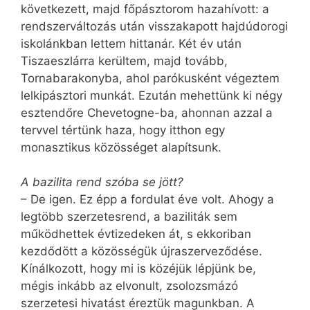
következett, majd főpásztorom hazahívott: a
rendszerváltozás után visszakapott hajdúdorogi
iskolánkban lettem hittanár. Két év után
Tiszaeszlárra kerültem, majd tovább,
Tornabarakonyba, ahol parókusként végeztem
lelkipásztori munkát. Ezután mehettünk ki négy
esztendőre Chevetogne-ba, ahonnan azzal a
tervvel tértünk haza, hogy itthon egy
monasztikus közösséget alapítsunk.
A bazilita rend szóba se jött?
– De igen. Ez épp a fordulat éve volt. Ahogy a
legtöbb szerzetesrend, a baziliták sem
működhettek évtizedeken át, s ekkoriban
kezdődött a közösségük újraszerveződése.
Kínálkozott, hogy mi is közéjük lépjünk be,
mégis inkább az elvonult, zsolozsmázó
szerzetesi hivatást éreztük magunkban. A