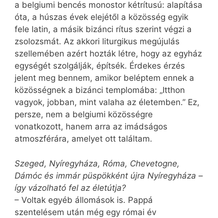
a belgiumi bencés monostor kétrítusú: alapítása
óta, a húszas évek elejétől a közösség egyik
fele latin, a másik bizánci rítus szerint végzi a
zsolozsmát. Az akkori liturgikus megújulás
szellemében azért hozták létre, hogy az egyház
egységét szolgálják, építsék. Érdekes érzés
jelent meg bennem, amikor beléptem ennek a
közösségnek a bizánci templomába: „Itthon
vagyok, jobban, mint valaha az életemben.” Ez,
persze, nem a belgiumi közösségre
vonatkozott, hanem arra az imádságos
atmoszférára, amelyet ott találtam.
Szeged, Nyíregyháza, Róma, Chevetogne,
Dámóc és immár püspökként újra Nyíregyháza –
így vázolható fel az életútja?
– Voltak egyéb állomások is. Pappá
szentelésem után még egy római év