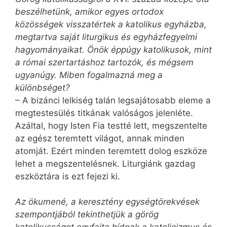
beszélhetünk, amikor egyes ortodox
közösségek visszatértek a katolikus egyházba,
megtartva saját liturgikus és egyházfegyelmi
hagyományaikat. Önök éppúgy katolikusok, mint
a római szertartáshoz tartozók, és mégsem
ugyanúgy. Miben fogalmazná meg a
különbséget?
– A bizánci lelkiség talán legsajátosabb eleme a
megtestesülés titkának valóságos jelenléte.
Azáltal, hogy Isten Fia testté lett, megszentelte
az egész teremtett világot, annak minden
atomját. Ezért minden teremtett dolog eszköze
lehet a megszentelésnek. Liturgiánk gazdag
eszköztára is ezt fejezi ki.
Az ökumené, a keresztény egységtörekvések
szempontjából tekinthetjük a görög