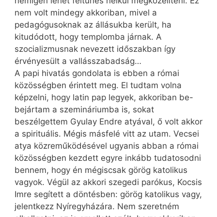
nemigen lehet feltűnés nélkül megközelíteni. Ez
nem volt mindegy akkoriban, mivel a
pedagógusoknak az állásukba került, ha
kitudódott, hogy templomba járnak. A
szocializmusnak nevezett időszakban így
érvényesült a vallásszabadság…
A papi hivatás gondolata is ebben a római
közösségben érintett meg. El tudtam volna
képzelni, hogy latin pap legyek, akkoriban be-
bejártam a szemináriumba is, sokat
beszélgettem Gyulay Endre atyával, ő volt akkor
a spirituális. Mégis másfelé vitt az utam. Vecsei
atya közreműködésével ugyanis abban a római
közösségben kezdett egyre inkább tudatosodni
bennem, hogy én mégiscsak görög katolikus
vagyok. Végül az akkori szegedi parókus, Kocsis
Imre segített a döntésben: görög katolikus vagy,
jelentkezz Nyíregyházára. Nem szeretném