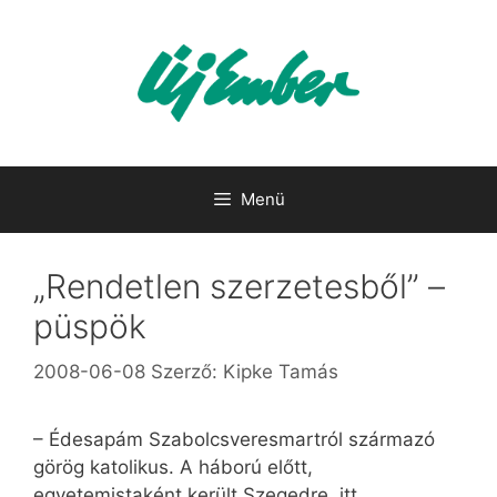
Kilépés
a
tartalomba
Menü
„Rendetlen szerzetesből” –
püspök
2008-06-08
Szerző:
Kipke Tamás
– Édesapám Szabolcsveresmartról származó
görög katolikus. A háború előtt,
egyetemistaként került Szegedre, itt