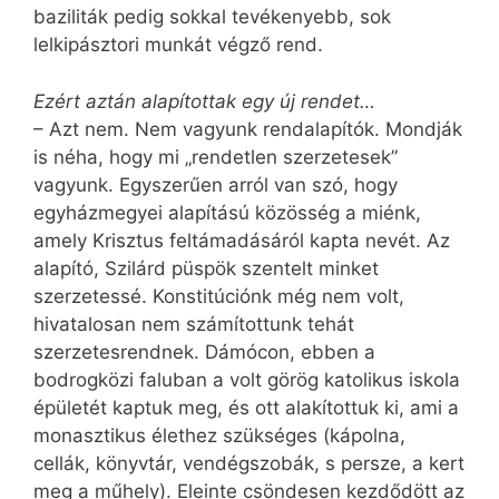
baziliták pedig sokkal tevékenyebb, sok
lelkipásztori munkát végző rend.
Ezért aztán alapítottak egy új rendet…
– Azt nem. Nem vagyunk rendalapítók. Mondják
is néha, hogy mi „rendetlen szerzetesek”
vagyunk. Egyszerűen arról van szó, hogy
egyházmegyei alapítású közösség a miénk,
amely Krisztus feltámadásáról kapta nevét. Az
alapító, Szilárd püspök szentelt minket
szerzetessé. Konstitúciónk még nem volt,
hivatalosan nem számítottunk tehát
szerzetesrendnek. Dámócon, ebben a
bodrogközi faluban a volt görög katolikus iskola
épületét kaptuk meg, és ott alakítottuk ki, ami a
monasztikus élethez szükséges (kápolna,
cellák, könyvtár, vendégszobák, s persze, a kert
meg a műhely). Eleinte csöndesen kezdődött az