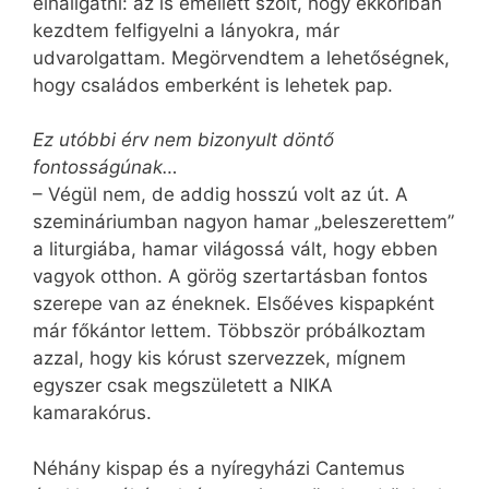
elhallgatni: az is emellett szólt, hogy ekkoriban
kezdtem felfigyelni a lányokra, már
udvarolgattam. Megörvendtem a lehetőségnek,
hogy családos emberként is lehetek pap.
Ez utóbbi érv nem bizonyult döntő
fontosságúnak…
– Végül nem, de addig hosszú volt az út. A
szemináriumban nagyon hamar „beleszerettem”
a liturgiába, hamar világossá vált, hogy ebben
vagyok otthon. A görög szertartásban fontos
szerepe van az éneknek. Elsőéves kispapként
már főkántor lettem. Többször próbálkoztam
azzal, hogy kis kórust szervezzek, mígnem
egyszer csak megszületett a NIKA
kamarakórus.
Néhány kispap és a nyíregyházi Cantemus