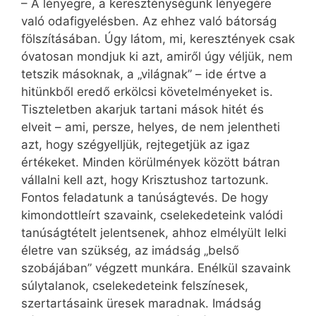
– A lényegre, a kereszténységünk lényegére
való odafigyelésben. Az ehhez való bátorság
fölszításában. Úgy látom, mi, keresztények csak
óvatosan mondjuk ki azt, amiről úgy véljük, nem
tetszik másoknak, a „világnak” – ide értve a
hitünkből eredő erkölcsi követelményeket is.
Tiszteletben akarjuk tartani mások hitét és
elveit – ami, persze, helyes, de nem jelentheti
azt, hogy szégyelljük, rejtegetjük az igaz
értékeket. Minden körülmények között bátran
vállalni kell azt, hogy Krisztushoz tartozunk.
Fontos feladatunk a tanúságtevés. De hogy
kimondottleírt szavaink, cselekedeteink valódi
tanúságtételt jelentsenek, ahhoz elmélyült lelki
életre van szükség, az imádság „belső
szobájában” végzett munkára. Enélkül szavaink
súlytalanok, cselekedeteink felszínesek,
szertartásaink üresek maradnak. Imádság