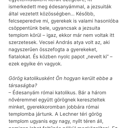
ismerkedett meg édesanyámmal, a jezsuiták
által vezetett közösségben… Később,
felcseperedve mi, gyerekek is valami hasonlóba
csöppentünk bele, ugyancsak a jezsuita
templom körül – igaz, ekkor már nem voltak itt
szerzetesek. Vecsei András atya volt az, aki
nagyszerűen összefogta a gyerekeket,
fiatalokat. És közben nyolc papot „nevelt ki” –
ezek egyike én vagyok.
Görög katolikusként Ön hogyan került ebbe a
társaságba?
– Édesanyám római katolikus. Bár a három
nővéremmel együtt görögnek kereszteltek
minket, gyerekkoromban jobbára római
templomba jártunk. A Lechner téri görög
templom ugyanis egy nagy, nyílt téren áll,