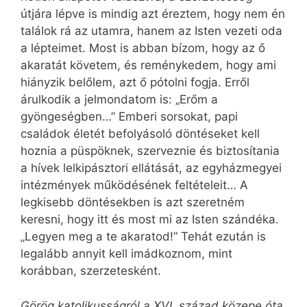
útjára lépve is mindig azt éreztem, hogy nem én
találok rá az utamra, hanem az Isten vezeti oda
a lépteimet. Most is abban bízom, hogy az ő
akaratát követem, és reménykedem, hogy ami
hiányzik belőlem, azt ő pótolni fogja. Erről
árulkodik a jelmondatom is: „Erőm a
gyöngeségben…” Emberi sorsokat, papi
családok életét befolyásoló döntéseket kell
hoznia a püspöknek, szerveznie és biztosítania
a hívek lelkipásztori ellátását, az egyházmegyei
intézmények működésének feltételeit… A
legkisebb döntésekben is azt szeretném
keresni, hogy itt és most mi az Isten szándéka.
„Legyen meg a te akaratod!” Tehát ezután is
legalább annyit kell imádkoznom, mint
korábban, szerzetesként.
Görög katolikusságról a XVI. század közepe óta