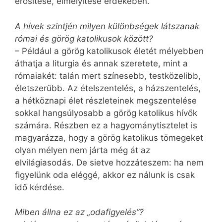
erősítése, elmélyítése érdekében.
A hívek szintjén milyen különbségek látszanak
római és görög katolikusok között?
– Például a görög katolikusok életét mélyebben
áthatja a liturgia és annak szeretete, mint a
rómaiakét: talán mert színesebb, testközelibb,
életszerűbb. Az ételszentelés, a házszentelés,
a hétköznapi élet részleteinek megszentelése
sokkal hangsúlyosabb a görög katolikus hívők
számára. Részben ez a hagyománytisztelet is
magyarázza, hogy a görög katolikus tömegeket
olyan mélyen nem járta még át az
elvilágiasodás. De sietve hozzáteszem: ha nem
figyelünk oda eléggé, akkor ez nálunk is csak
idő kérdése.
Miben állna ez az „odafigyelés”?