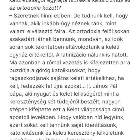
katolikusságot egyfajta hídnak a katolicizmus és
az ortodoxia között?
– Szeretnék hinni ebben. De tudnunk kell, hogy
vannak, akik inkább úgy néznek ránk, mint
valami elválasztó falra. Az ortodoxia felől sokan
szakadárt látnak bennünk, mondván, az idők
során sok tekintetben eltávolodtunk a keleti
egyház értékeitől. A latinizáció nálunk is hatott.
Ma azonban a római vezetés is kifejezetten arra
buzdítja a görög katolikusokat, hogy
ragaszkodjanak sajátos keleti értékeikhez, ha
kell, fedezzék fel újra azokat… II. János Pál
pápa, aki nyugat és kelet lelkiségéről mint a
kereszténység két tüdejéről beszélt, nagyon
szépen kifejtette ezt a Kelet világossága című
apostoli levelében. Hogy valóban híd legyünk,
azért sokat kell tennünk saját identitásunk,
katolicitásunk és keleti keresztény lelkületünk