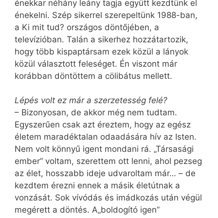
énekkar néhány leány tagja együtt kezdtünk el
énekelni. Szép sikerrel szerepeltünk 1988-ban,
a Ki mit tud? országos döntőjében, a
televízióban. Talán a sikerhez hozzátartozik,
hogy több kispaptársam ezek közül a lányok
közül választott feleséget. Én viszont már
korábban döntöttem a cölibátus mellett.
Lépés volt ez már a szerzetesség felé?
– Bizonyosan, de akkor még nem tudtam.
Egyszerűen csak azt éreztem, hogy az egész
életem maradéktalan odaadására hív az Isten.
Nem volt könnyű igent mondani rá. „Társasági
ember” voltam, szerettem ott lenni, ahol pezseg
az élet, hosszabb ideje udvaroltam már… – de
kezdtem érezni ennek a másik életútnak a
vonzását. Sok vívódás és imádkozás után végül
megérett a döntés. A„boldogító igen”