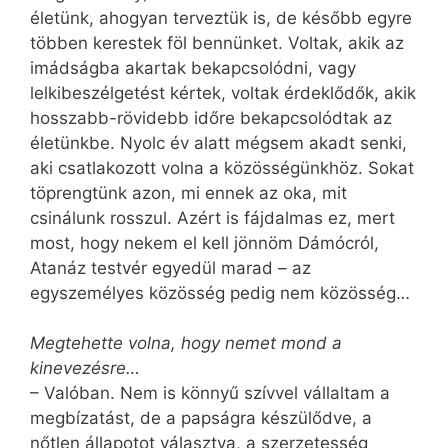
életünk, ahogyan terveztük is, de később egyre
többen kerestek föl bennünket. Voltak, akik az
imádságba akartak bekapcsolódni, vagy
lelkibeszélgetést kértek, voltak érdeklődők, akik
hosszabb-rövidebb időre bekapcsolódtak az
életünkbe. Nyolc év alatt mégsem akadt senki,
aki csatlakozott volna a közösségünkhöz. Sokat
töprengtünk azon, mi ennek az oka, mit
csinálunk rosszul. Azért is fájdalmas ez, mert
most, hogy nekem el kell jönnöm Dámócról,
Atanáz testvér egyedül marad – az
egyszemélyes közösség pedig nem közösség…
Megtehette volna, hogy nemet mond a
kinevezésre…
– Valóban. Nem is könnyű szívvel vállaltam a
megbízatást, de a papságra készülődve, a
nőtlen állapotot választva, a szerzetesség