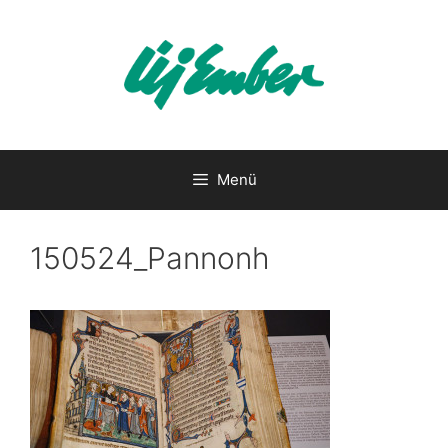
Kilépés
a
tartalomba
Menü
150524_Pannonh