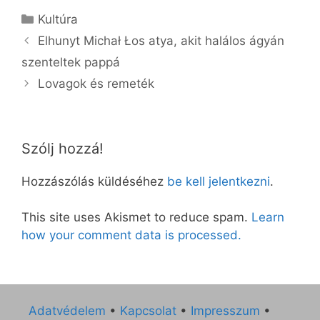
Kategória
Kultúra
Elhunyt Michał Łos atya, akit halálos ágyán
szenteltek pappá
Lovagok és remeték
Szólj hozzá!
Hozzászólás küldéséhez
be kell jelentkezni
.
This site uses Akismet to reduce spam.
Learn
how your comment data is processed.
Adatvédelem
•
Kapcsolat
•
Impresszum
•