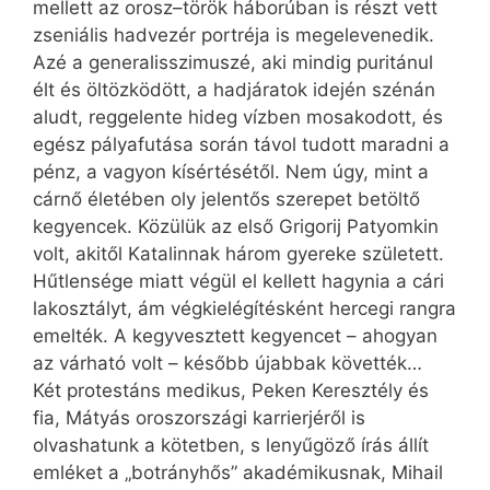
mellett az orosz–török háborúban is részt vett
zseniális hadvezér portréja is megelevenedik.
Azé a generalisszimuszé, aki mindig puritánul
élt és öltözködött, a hadjáratok idején szénán
aludt, reggelente hideg vízben mosakodott, és
egész pályafutása során távol tudott maradni a
pénz, a vagyon kísértésétől. Nem úgy, mint a
cárnő életében oly jelentős szerepet betöltő
kegyencek. Közülük az első Grigorij Patyomkin
volt, akitől Katalinnak három gyereke született.
Hűtlensége miatt végül el kellett hagynia a cári
lakosztályt, ám végkielégítésként hercegi rangra
emelték. A kegyvesztett kegyencet – ahogyan
az várható volt – később újabbak követték…
Két protestáns medikus, Peken Keresztély és
fia, Mátyás oroszországi karrierjéről is
olvashatunk a kötetben, s lenyűgöző írás állít
emléket a „botrányhős” akadémikusnak, Mihail