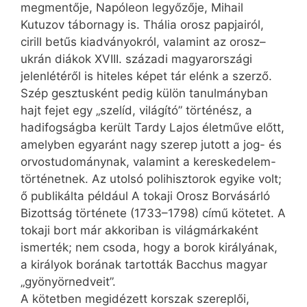
meg­men­tője, Napóleon legyőzője, Mihail
Kutuzov tábornagy is. Thália orosz papjairól,
cirill betűs kiadványokról, valamint az orosz–
ukrán diákok XVIII. századi magyarországi
jelenlétéről is hiteles képet tár elénk a szerző.
Szép gesztusként pedig külön tanulmányban
hajt fejet egy „szelíd, világító” történész, a
hadifogságba került Tardy Lajos életműve előtt,
amelyben egyaránt nagy szerep jutott a jog- és
orvostudománynak, valamint a kereskedelem-
történetnek. Az utolsó polihisztorok egyike volt;
ő publikálta például A tokaji Orosz Borvásárló
Bizottság története (1733–1798) című kötetet. A
tokaji bort már akkoriban is világmárkaként
ismerték; nem csoda, hogy a borok királyának,
a királyok borának tartották Bacchus magyar
„gyönyörnedveit”.
A kötetben megidézett korszak szereplői,