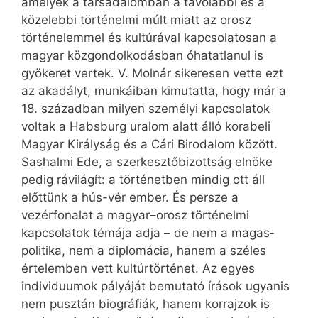
amelyek a társadalomban a távolabbi és a
közelebbi történelmi múlt miatt az orosz
történelemmel és kultúrával kapcsolatosan a
magyar közgondolkodásban óhatatlanul is
gyökeret vertek. V. Molnár sikeresen vette ezt
az akadályt, munkáiban kimutatta, hogy már a
18. században milyen személyi kapcsolatok
voltak a Habsburg uralom alatt álló korabeli
Magyar Királyság és a Cári Birodalom között.
Sashalmi Ede, a szerkesztőbizottság elnöke
pedig rávilágít: a történetben mindig ott áll
előttünk a hús-vér ember. És persze a
vezérfonalat a magyar–orosz történelmi
kapcsolatok témája adja – de nem a magas­
politika, nem a diplomácia, hanem a széles
értelemben vett kultúrtörténet. Az egyes
individuumok pályáját bemutató írások ugyan­is
nem pusztán biográfiák, hanem korrajzok is