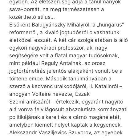
egyben. Az életszerűség adja a tanulmányok
sava-borsát, na meg természetesen a
közérthető stílus…
Elsőként Balugyánszky Mihályról, a „hungarus”
reformerről, a kiváló jogtudósról olvashatunk
életközeli esszét. A két cár szolgálatában is álló
egykori nagyváradi professzor, aki nagy
segítségére volt a fiatal magyar tudósoknak,
mint például Reguly Antalnak, az orosz
jogtörténetírás jelentős alakjaként vonult be a
történelembe. Második tanulmányában a
szerző a kedvenc uralkodójáról, II. Katalinról –
ahogyan Voltaire nevezte, Észak
Szemiramiszáról – értekezik, egyaránt nagyító
alá vonva felvilágosult abszolutista kormányzati
politikájának sikereit és a cárnő magánéletét,
amelyben kiemelt helyet kaptak a kegyencek.
Alekszandr Va­sziljevics Szuvorov, az egyebek