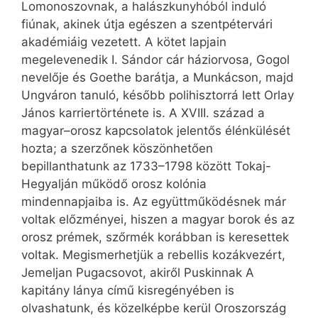
Lomonoszovnak, a halászkunyhóból induló
fiúnak, akinek útja egészen a szentpétervári
akadémiáig vezetett. A kötet lapjain
megelevenedik I. Sándor cár háziorvosa, Gogol
nevelője és Goethe barátja, a Munkácson, majd
Ungváron tanuló, később polihisztorrá lett Orlay
János karriertörténete is. A XVIII. század a
magyar–orosz kapcsolatok jelentős élénkülését
hozta; a szerzőnek köszönhetően
bepillanthatunk az 1733–1798 között Tokaj-
Hegyalján működő orosz kolónia
mindennapjaiba is. Az együttműködésnek már
voltak előzményei, hiszen a magyar borok és az
orosz prémek, szőrmék korábban is keresettek
voltak. Megismerhetjük a rebellis kozák­ve­zért,
Jemeljan Pugacsovot, akiről Puskinnak A
kapitány lánya című kisregényében is
olvashatunk, és közelképbe kerül Oroszország