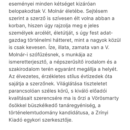
eseményei minden kétséget kizáróan
belopakodtak V. Molnár életébe. Sejtésem
szerint a szerző is szívesen élt volna abban a
korban, hiszen úgy rajzolja meg e jeles
személyek arcélét, életútját, s úgy fest adat­
gazdag történelmi hátteret, mint a nagyok közül
is csak kevesen. Íze, illata, zamata van a V.
Molnár-i szófűzésnek, s munkája az
ismeretterjesztő, a népszerűsítő irodalom és a
szakirodalom terén egyaránt megállja a helyét.
Az élvezetes, érzékletes stílus évtizedek óta
sajátja a szerzőnek. Világlátása tiszteletet
parancsolóan széles körű, s kiváló előadói
kvalitásait szerencsére ma is őrzi a Vörösmarty
ősökkel büszkélkedő tanáregyéniség, a
történelemtudomány kandidátusa, a Zrínyi
Kiadó egykori szerkesztője.