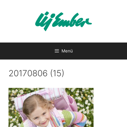
Kilépés
a
tartalomba
Menü
20170806 (15)