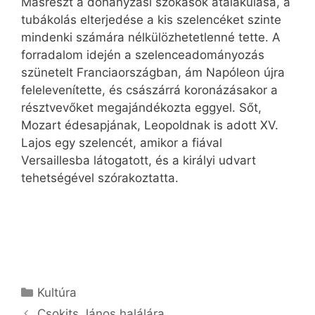
Másrészt a dohányzási szokások átalakulása, a
tubákolás elterjedése a kis szelencéket szinte
mindenki számára nélkülözhetetlenné tette. A
forradalom idején a szelenceadományozás
szünetelt Franciaországban, ám Napóleon újra
felelevenítette, és császárrá koronázásakor a
résztvevőket megajándékozta eggyel. Sőt,
Mozart édesapjának, Leopoldnak is adott XV.
Lajos egy szelencét, amikor a fiával
Versaillesba látogatott, és a királyi udvart
tehetségével szórakoztatta.
Kategória
Kultúra
Csokits János halálára