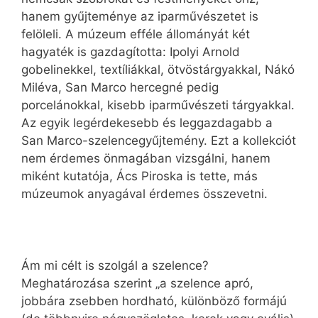
hanem gyűjteménye az iparművészetet is
felöleli. A múzeum efféle állományát két
hagyaték is gazdagította: Ipolyi Arnold
gobelinekkel, textíliákkal, ötvöstárgyakkal, Nákó
Miléva, San Marco hercegné pedig
porcelánokkal, kisebb iparművészeti tárgyakkal.
Az egyik legérdekesebb és leggazdagabb a
San Marco-szelencegyűjtemény. Ezt a kollekciót
nem érdemes önmagában vizsgálni, hanem
miként kutatója, Ács Piroska is tette, más
múzeumok anyagával érdemes összevetni.
Ám mi célt is szolgál a szelence?
Meghatározása szerint „a szelence apró,
jobbára zsebben hordható, különböző formájú