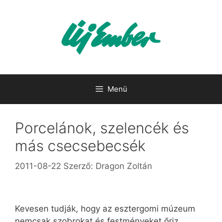
Kilépés
a
tartalomba
Menü
Porcelánok, szelencék és
más csecsebecsék
2011-08-22
Szerző:
Dragon Zoltán
Kevesen tudják, hogy az esztergomi múzeum
nemcsak szobrokat és festményeket őriz,