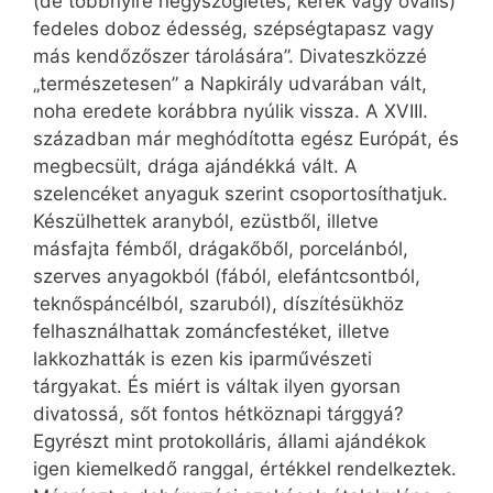
(de többnyire négyszögletes, kerek vagy ovális)
fedeles doboz édesség, szépségtapasz vagy
más kendőzőszer tárolására”. Divateszközzé
„természetesen” a Napkirály udvarában vált,
noha eredete korábbra nyúlik vissza. A XVIII.
században már meghódította egész Európát, és
megbecsült, drága ajándékká vált. A
szelencéket anyaguk szerint csoportosíthatjuk.
Készülhettek aranyból, ezüstből, illetve
másfajta fémből, drágakőből, porcelánból,
szerves anyagokból (fából, elefántcsontból,
teknőspáncélból, szaruból), díszítésükhöz
felhasználhattak zománcfestéket, illetve
lakkozhatták is ezen kis iparművészeti
tárgyakat. És miért is váltak ilyen gyorsan
divatossá, sőt fontos hétköznapi tárggyá?
Egyrészt mint protokolláris, állami ajándékok
igen kiemelkedő ranggal, értékkel rendelkeztek.