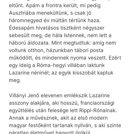
eltűnt. Apám a frontra került, mi pedig
Ausztriába menekültünk, s csak jó
háromnegyed év múltán tértünk haza.
Édesapám hivatásos tisztként négyszer
sebesült meg, de hála Istennek, nem lett a
háború áldozata. Mint megtudtuk: amíg nem
voltunk otthon, házunkban tábori posta
működött, és mindennek nyoma veszett. Ezért
egy ideig a Róma-hegyi villában laktunk
Lazarine néninél; az egyik kisszobát kaptuk
meg.
Villányi Jenő elevenen emlékszik Lazarine
asszony alakjára, aki hosszú, franciaországi
együttélés után felesége lett Rippl-Rónainak.
Annak a művésznek, akit az első modern
magyar festőként tartanak nyilván, s aki szinte
páratlan életművet hagyott örökül.