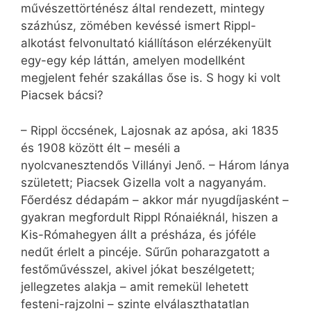
művészettörténész által rendezett, mintegy
százhúsz, zömében kevéssé ismert Rippl-
alkotást felvonultató kiállításon elérzékenyült
egy-egy kép láttán, amelyen modellként
megjelent fehér szakállas őse is. S hogy ki volt
Piacsek bácsi?
– Rippl öccsének, Lajosnak az apósa, aki 1835
és 1908 között élt – meséli a
nyolcvanesztendős Villányi Jenő. – Három lánya
született; Piacsek Gizella volt a nagyanyám.
Főerdész dédapám – akkor már nyugdíjasként –
gyakran megfordult Rippl Rónaiéknál, hiszen a
Kis-Rómahegyen állt a présháza, és jóféle
nedűt érlelt a pincéje. Sűrűn poharazgatott a
festőművésszel, akivel jókat beszélgetett;
jellegzetes alakja – amit remekül lehetett
festeni-rajzolni – szinte elválaszthatatlan