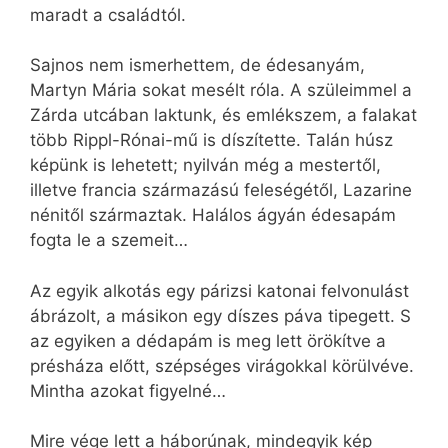
maradt a családtól.
Sajnos nem ismerhettem, de édesanyám,
Martyn Mária sokat mesélt róla. A szüleimmel a
Zárda utcában laktunk, és emlékszem, a falakat
több Rippl-Rónai-mű is díszítette. Talán húsz
képünk is lehetett; nyilván még a mestertől,
illetve francia származású feleségétől, Lazarine
nénitől származtak. Halálos ágyán édesapám
fogta le a szemeit…
Az egyik alkotás egy párizsi katonai felvonulást
ábrázolt, a másikon egy díszes páva tipegett. S
az egyiken a dédapám is meg lett örökítve a
présháza előtt, szépséges virágokkal körülvéve.
Mintha azokat figyelné…
Mire vége lett a háborúnak, mindegyik kép