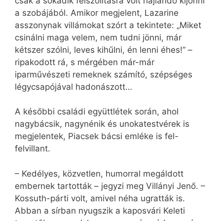
csak a sokadik felszólításra volt hajlandó kijönni
a szobájából. Amikor megjelent, Lazarine
asszonynak villámokat szórt a tekintete: „Miket
csinálni maga velem, nem tudni jönni, már
kétszer szólni, leves kihűlni, én lenni éhes!” –
ripakodott rá, s mérgében már-már
iparművészeti remeknek számító, szépséges
légycsapójával hadonászott…
A későbbi családi együttlétek során, ahol
nagybácsik, nagynénik és unokatestvérek is
megjelentek, Piacsek bácsi emléke is fel-
felvillant.
– Kedélyes, közvetlen, humorral megáldott
embernek tartották – jegyzi meg Villányi Jenő. –
Kossuth-párti volt, amivel néha ugratták is.
Abban a sírban nyugszik a kaposvári Keleti