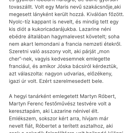
tovaszállt. Volt egy Maris nevű szakácsnője,aki
megesett lányként került hozzá. Kiválóan főzött.
Nyolc-tíz kappant is nevelt, és mindig tett egy
kis diót a kukoricadarájukba. Lazarine néni
ebédre általában hagymalevest követelt; soha
nem akart lemondani a francia nemzeti étekről.
Szeretni való asszony volt, aki párját „mon
cher”-nek, vagyis kedvesemnek emlegette
franciául, és amikor Jóska bácsiról kérdeztük,
azt válaszolta: nagyon udvarias, előzékeny,
igazi úr volt. Ezért szerelmesedett bele.
A hegyi tanárként emlegetett Martyn Róbert,
Martyn Ferenc festőművész testvére volt a
keresztapám, aki Lazarine nénivel élt.
Emlékszem, sokszor kért arra, hívjam már
nevelt fiát, Róbertet a terített asztalhoz, aki