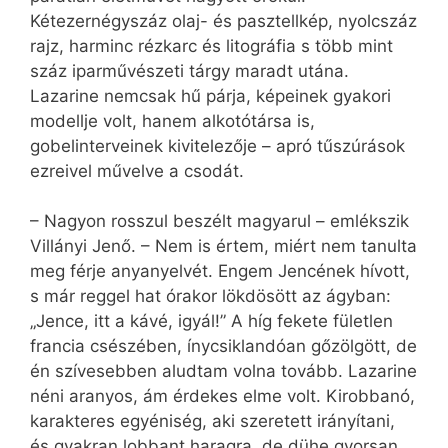
Kétezernégyszáz olaj- és pasztellkép, nyolcszáz
rajz, harminc rézkarc és litográfia s több mint
száz iparművészeti tárgy maradt utána.
Lazarine nemcsak hű párja, képeinek gyakori
modellje volt, hanem alkotótársa is,
gobelinterveinek kivitelezője – apró tűszúrások
ezreivel művelve a csodát.
– Nagyon rosszul beszélt magyarul – emlékszik
Villányi Jenő. – Nem is értem, miért nem tanulta
meg férje anyanyelvét. Engem Jencének hívott,
s már reggel hat órakor lökdösött az ágyban:
„Jence, itt a kávé, igyál!” A híg fekete fületlen
francia csészében, ínycsiklandóan gőzölgött, de
én szívesebben aludtam volna tovább. Lazarine
néni aranyos, ám érdekes elme volt. Kirobbanó,
karakteres egyéniség, aki szeretett irányítani,
és gyakran lobbant haragra, de dühe gyorsan