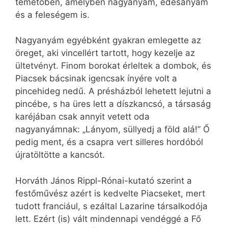
temetőben, amelyben nagyanyám, édesanyám
és a feleségem is.
Nagyanyám egyébként gyakran emlegette az
öreget, aki vincellért tartott, hogy kezelje az
ültetvényt. Finom borokat érleltek a dombok, és
Piacsek bácsinak igencsak ínyére volt a
pincehideg nedű. A présházból lehetett lejutni a
pincébe, s ha üres lett a díszkancsó, a társaság
karéjában csak annyit vetett oda
nagyanyámnak: „Lányom, süllyedj a föld alá!” Ő
pedig ment, és a csapra vert silleres hordóból
újratöltötte a kancsót.
Horváth János Rippl-Rónai-kutató szerint a
festőművész azért is kedvelte Piacseket, mert
tudott franciául, s ezáltal Lazarine társalkodója
lett. Ezért (is) vált mindennapi vendéggé a Fő