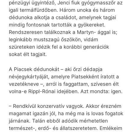
pénzügyi ügyintéző, Jenci fiuk gyógymasszőr az
igali termálfürdőben. Három unoka és három
dédunoka alkotja a családot, amelynek tagjai
mindig fontosnak tartották a gyökereket.
Rendszeresen találkoznak a Martyn- ággal is;
leginkább mustszagú őszökön, vidám
szüreteken idézik fel a korábbi generációk
sokat élt tagjait.
A Piacsek dédunokát – aki őrzi dédapja
névjegykártyáját, amelyre Piatsekként íratott a
vezetékneve –, arról is faggattam, szívesen élt
volna-e Rippl-Rónai idejében. Azt mondta: igen.
– Rendkívül konzervatív vagyok. Akkor érezném
magamat igazán jól, ha még ma is lovas fogatok
járnának. Talán ebből adódik mérhetetlen
természet-, erdő- és állatszeretetem. Emlékeim