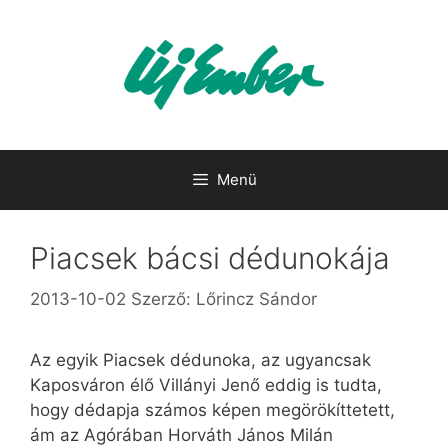
Kilépés
a
tartalomba
Menü
Piacsek bácsi dédunokája
2013-10-02
Szerző:
Lőrincz Sándor
Az egyik Piacsek dédunoka, az ugyancsak
Kaposváron élő Villányi Jenő eddig is tudta,
hogy dédapja számos képen megörökíttetett,
ám az Agórában Horváth János Milán