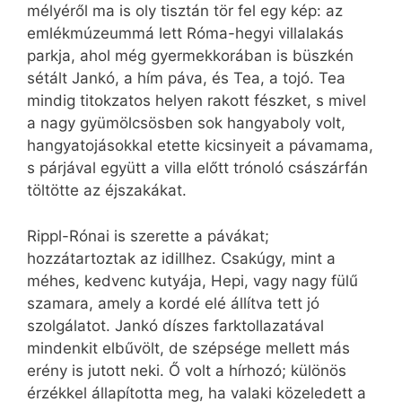
mélyéről ma is oly tisztán tör fel egy kép: az
emlékmúzeummá lett Róma-hegyi villalakás
parkja, ahol még gyermekkorában is büszkén
sétált Jankó, a hím páva, és Tea, a tojó. Tea
mindig titokzatos helyen rakott fészket, s mivel
a nagy gyümölcsösben sok hangyaboly volt,
hangyatojásokkal etette kicsinyeit a pávamama,
s párjával együtt a villa előtt trónoló császárfán
töltötte az éjszakákat.
Rippl-Rónai is szerette a pávákat;
hozzátartoztak az idillhez. Csakúgy, mint a
méhes, kedvenc kutyája, Hepi, vagy nagy fülű
szamara, amely a kordé elé állítva tett jó
szolgálatot. Jankó díszes farktollazatával
mindenkit elbűvölt, de szépsége mellett más
erény is jutott neki. Ő volt a hírhozó; különös
érzékkel állapította meg, ha valaki közeledett a