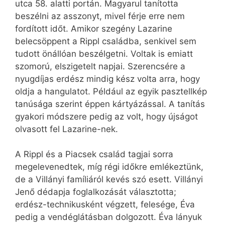
utca 58. alatti portán. Magyarul tanította
beszélni az asszonyt, mivel férje erre nem
fordított időt. Amikor szegény Lazarine
belecsöppent a Rippl családba, senkivel sem
tudott önállóan beszélgetni. Voltak is emiatt
szomorú, elszigetelt napjai. Szerencsére a
nyugdíjas erdész mindig kész volta arra, hogy
oldja a hangulatot. Például az egyik pasztellkép
tanúsága szerint éppen kártyázással. A tanítás
gyakori módszere pedig az volt, hogy újságot
olvasott fel Lazarine-nek.
A Rippl és a Piacsek család tagjai sorra
megelevenedtek, míg régi időkre emlékeztünk,
de a Villányi famíliáról kevés szó esett. Villányi
Jenő dédapja foglalkozását választotta;
erdész-technikusként végzett, felesége, Éva
pedig a vendéglátásban dolgozott. Éva lányuk