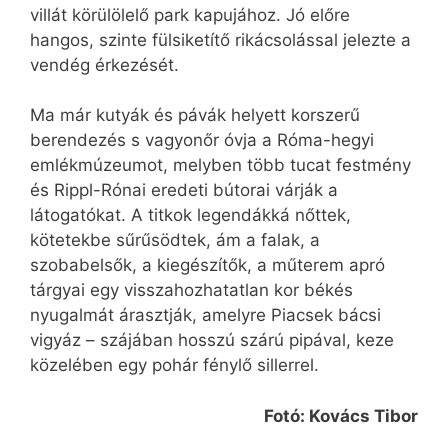
villát körülölelő park kapujához. Jó előre
hangos, szinte fülsiketítő rikácsolással jelezte a
vendég érkezését.
Ma már kutyák és pávák helyett korszerű
berendezés s vagyonőr óvja a Róma-hegyi
emlékmúzeumot, melyben több tucat festmény
és Rippl-Rónai eredeti bútorai várják a
látogatókat. A titkok legendákká nőttek,
kötetekbe sűrűsödtek, ám a falak, a
szobabelsők, a kiegészítők, a műterem apró
tárgyai egy visszahozhatatlan kor békés
nyugalmát árasztják, amelyre Piacsek bácsi
vigyáz – szájában hosszú szárú pipával, keze
közelében egy pohár fénylő sillerrel.
Fotó: Kovács Tibor