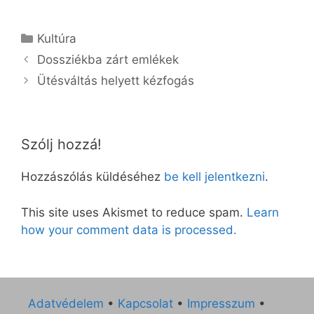
Kategória
Kultúra
Dossziékba zárt emlékek
Ütésváltás helyett kézfogás
Szólj hozzá!
Hozzászólás küldéséhez
be kell jelentkezni
.
This site uses Akismet to reduce spam.
Learn
how your comment data is processed.
Adatvédelem
•
Kapcsolat
•
Impresszum
•