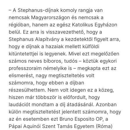
– A Stephanus-díjnak komoly rangja van
nemcsak Magyarországon és nemcsak a
régióban, hanem az egész Katolikus Egyházon
belül. Ez arra is visszavezethető, hogy a
Stephanus Alapítvány a kezdetektől figyelt arra,
hogy e díjnak a hazaiak mellett külföldi
kitüntetettjei is legyenek. Mivel ezt megelőzően
számos neves bíboros, tudós – köztük egykori
professzoraim némelyike is – megkapta ezt az
elismerést, nagy megtiszteltetés volt
számomra, hogy ebben a díjban
részesülhettem. Nem volt idegen ez a közeg,
hiszen már többször is előfordult, hogy
laudációt mondtam a díj átadásánál. Azonban
külön megtiszteltetést jelentett számomra, hogy
az én esetemben ezt Bruno Esposito OP, a
Pápai Aquinói Szent Tamás Egyetem (Róma)