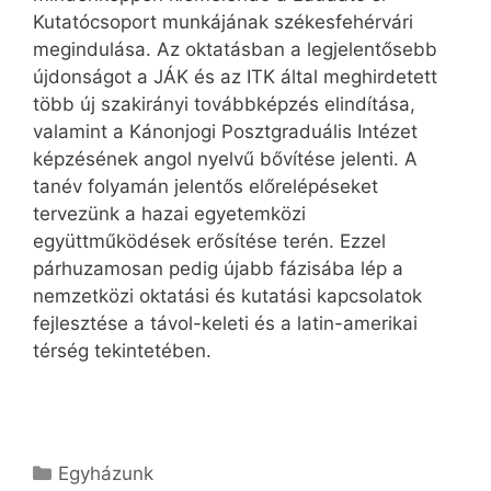
Kutatócsoport munkájának székesfehérvári
megindulása. Az oktatásban a legjelentősebb
újdonságot a JÁK és az ITK által meghirdetett
több új szakirányi továbbképzés elindítása,
valamint a Kánonjogi Posztgraduális Intézet
képzésének angol nyelvű bővítése jelenti. A
tanév folyamán jelentős előrelépéseket
tervezünk a hazai egyetemközi
együttműködések erősítése terén. Ezzel
párhuzamosan pedig újabb fázisába lép a
nemzetközi oktatási és kutatási kapcsolatok
fejlesztése a távol-keleti és a latin-amerikai
térség tekintetében.
Kategória
Egyházunk