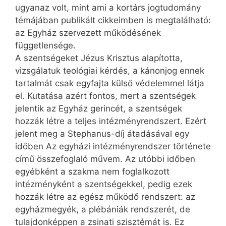
ugyanaz volt, mint ami a kortárs jogtudomány
témájában publikált cikkeimben is megtalálható:
az Egyház szervezett működésének
függetlensége.
A szentségeket Jézus Krisztus alapította,
vizsgálatuk teológiai kérdés, a kánonjog ennek
tartalmát csak egyfajta külső védelemmel látja
el. Kutatása azért fontos, mert a szentségek
jelentik az Egyház gerincét, a szentségek
hozzák létre a teljes intézményrendszert. Ezért
jelent meg a Stephanus-díj átadásával egy
időben Az egyházi intézményrendszer története
című összefoglaló művem. Az utóbbi időben
egyébként a szakma nem foglalkozott
intézményként a szentségekkel, pedig ezek
hozzák létre az egész működő rendszert: az
egyházmegyék, a plébániák rendszerét, de
tulajdonképpen a zsinati szisztémát is. Ez