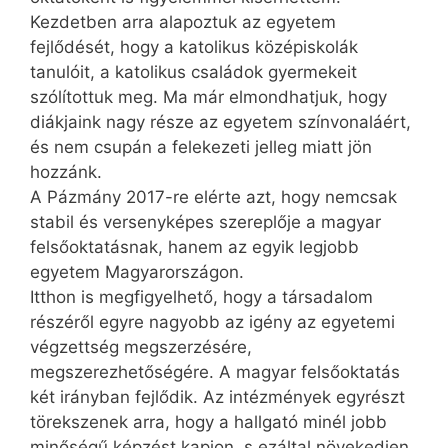
Kezdetben arra alapoztuk az egyetem
fejlődését, hogy a katolikus középiskolák
tanulóit, a katolikus családok gyermekeit
szólítottuk meg. Ma már elmondhatjuk, hogy
diákjaink nagy része az egyetem színvonaláért,
és nem csupán a felekezeti jelleg miatt jön
hozzánk.
A Pázmány 2017-re elérte azt, hogy nemcsak
stabil és versenyképes szereplője a magyar
felsőoktatásnak, hanem az egyik legjobb
egyetem Magyarországon.
Itthon is megfigyelhető, hogy a társadalom
részéről egyre nagyobb az igény az egyetemi
végzettség megszerzésére,
megszerezhetőségére. A magyar felsőoktatás
két irányban fejlődik. Az intézmények egyrészt
törekszenek arra, hogy a hallgató minél jobb
minőségű képzést kapjon, s ezáltal növekedjen