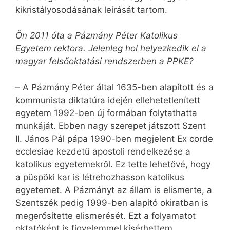
kikristályosodásának leírását tartom.
Ön 2011 óta a Pázmány Péter Katolikus
Egyetem rektora. Jelenleg hol helyezkedik el a
magyar felsőoktatási rendszerben a PPKE?
– A Pázmány Péter által 1635-ben alapított és a
kommunista diktatúra idején ellehetetlenített
egyetem 1992-ben új formában folytathatta
munkáját. Ebben nagy szerepet játszott Szent
II. János Pál pápa 1990-ben megjelent Ex corde
ecclesiae kezdetű apostoli rendelkezése a
katolikus egyetemekről. Ez tette lehetővé, hogy
a püspöki kar is létrehozhasson katolikus
egyetemet. A Pázmányt az állam is elismerte, a
Szentszék pedig 1999-ben alapító okiratban is
megerősítette elismerését. Ezt a folyamatot
oktatóként is figyelemmel kísérhettem.