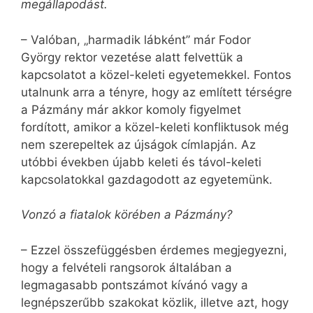
megállapodást.
– Valóban, „harmadik lábként” már Fodor
György rektor vezetése alatt felvettük a
kapcsolatot a közel-keleti egyetemekkel. Fontos
utalnunk arra a tényre, hogy az említett térségre
a Pázmány már akkor komoly figyelmet
fordított, amikor a közel-keleti konfliktusok még
nem szerepeltek az újságok címlapján. Az
utóbbi években újabb keleti és távol-keleti
kapcsolatokkal gazdagodott az egyetemünk.
Vonzó a fiatalok körében a Pázmány?
– Ezzel összefüggésben érdemes megjegyezni,
hogy a felvételi rangsorok általában a
legmagasabb pontszámot kívánó vagy a
legnépszerűbb szakokat közlik, illetve azt, hogy