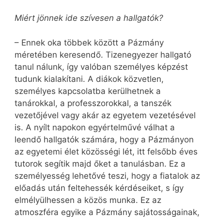
Miért jönnek ide szívesen a hallgatók?
– Ennek oka többek között a Pázmány
méretében keresendő. Tizenegyezer hallgató
tanul nálunk, így valóban személyes képzést
tudunk kialakítani. A diákok közvetlen,
személyes kapcsolatba kerülhetnek a
tanárokkal, a professzorokkal, a tanszék
vezetőjével vagy akár az egyetem vezetésével
is. A nyílt napokon egyértelművé válhat a
leendő hallgatók számára, hogy a Pázmányon
az egyetemi élet közösségi lét, itt felsőbb éves
tutorok segítik majd őket a tanulásban. Ez a
személyesség lehetővé teszi, hogy a fiatalok az
előadás után feltehessék kérdéseiket, s így
elmélyülhessen a közös munka. Ez az
atmoszféra egyike a Pázmány sajátosságainak,