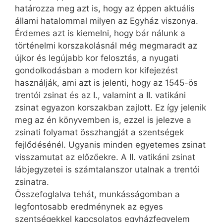
határozza meg azt is, hogy az éppen aktuális
állami hatalommal milyen az Egyház viszonya.
Érdemes azt is kiemelni, hogy bár nálunk a
történelmi korszakolásnál még megmaradt az
újkor és legújabb kor felosztás, a nyugati
gondolkodásban a modern kor kifejezést
használják, ami azt is jelenti, hogy az 1545-ös
trentói zsinat és az I., valamint a II. vatikáni
zsinat egyazon korszakban zajlott. Ez így jelenik
meg az én könyvemben is, ezzel is jelezve a
zsinati folyamat összhangját a szentségek
fejlődésénél. Ugyanis minden egyetemes zsinat
visszamutat az előzőekre. A II. vatikáni zsinat
lábjegyzetei is számtalanszor utalnak a trentói
zsinatra.
Összefoglalva tehát, munkásságomban a
legfontosabb eredménynek az egyes
szentségekkel kapcsolatos egyházfegyelem