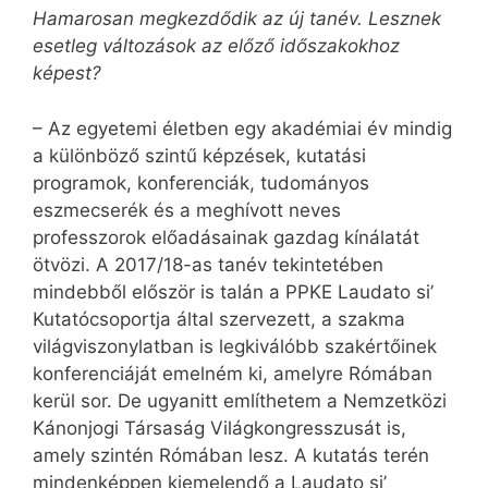
Hamarosan megkezdődik az új tanév. Lesznek
esetleg változások az előző időszakokhoz
képest?
– Az egyetemi életben egy akadémiai év mindig
a különböző szintű képzések, kutatási
programok, konferenciák, tudományos
eszmecserék és a meghívott neves
professzorok előadásainak gazdag kínálatát
ötvözi. A 2017/18-as tanév tekintetében
mindebből először is talán a PPKE Laudato si’
Kutatócsoportja által szervezett, a szakma
világviszonylatban is legkiválóbb szakértőinek
konferenciáját emelném ki, amelyre Rómában
kerül sor. De ugyanitt említhetem a Nemzetközi
Kánonjogi Társaság Világkongresszusát is,
amely szintén Rómában lesz. A kutatás terén
mindenképpen kiemelendő a ­Laudato si’