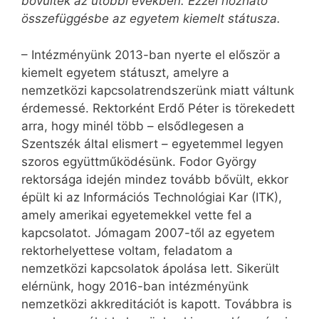
bővültek az utóbbi években. Ezzel hozható
összefüggésbe az egyetem kiemelt státusza.
– Intézményünk 2013-ban nyerte el először a
kiemelt egyetem státuszt, amelyre a
nemzetközi kapcsolatrendszerünk miatt váltunk
érdemessé. Rektorként Erdő Péter is törekedett
arra, hogy minél több – elsődlegesen a
Szentszék által elismert – egyetemmel legyen
szoros együttműködésünk. Fodor György
rektorsága idején mindez tovább bővült, ekkor
épült ki az Információs Technológiai Kar (ITK),
amely amerikai egyetemekkel vette fel a
kapcsolatot. Jómagam 2007-től az egyetem
rektorhelyettese voltam, feladatom a
nemzetközi kapcsolatok ápolása lett. Sikerült
elérnünk, hogy 2016-ban intézményünk
nemzetközi akkreditációt is kapott. Továbbra is