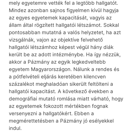
mely egyetemre vették fel a legtöbb hallgatót.
Mindez azonban sajnos figyelmen kívül hagyja
az egyes egyetemek kapacitását, vagyis az
állam által rögzített hallgatói létszámot. Sokkal
pontosabban mutatná a valós helyzetet, ha azt
vizsgálnák, vajon az objektíve felvehető
hallgatói létszámhoz képest végül hány diák
került be az adott intézménybe. Ha így nézzük,
akkor a Pázmány az egyik legkedveltebb
egyetem Magyarországon. Nálunk a rendes és
a pótfelvételi eljárás keretében kilencven
százalékot meghaladóan sikerült feltölteni a
hallgatói kapacitást. A következő években a
demográfiai mutató romlása miatt várható, hogy
az egyetemek fokozott mértékben fognak
versenyezni a hallgatókért. Ebben a
megmérettetésben a Pázmány jó esélyekkel
indul.