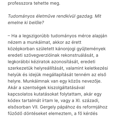
professzora tehette meg.
Tudományos életműve rendkívül gazdag. Mit
emelne ki belőle?
– Ha a legszigorúbb tudományos mérce alapján
nézem a munkáimat, akkor az érett
középkorban született kánonjogi gyűjtemények
eredeti szövegverzióinak rekonstruálását, a
legkorábbi kéziratok azonosítását, eredeti
szerkezetük helyreállítását, valamint keletkezési
helyük és idejük megállapítását tenném az első
helyre. Munkáimnak van egy közös nevezője.
Akár a szentségek kiszolgáltatásával
kapcsolatos kutatásokat folytattam, akár egy
kódex tartalmát írtam le, vagy a XI. századi,
elsősorban VII. Gergely pápához és reformjához
fűződő döntéseket elemeztem, a fő kérdés