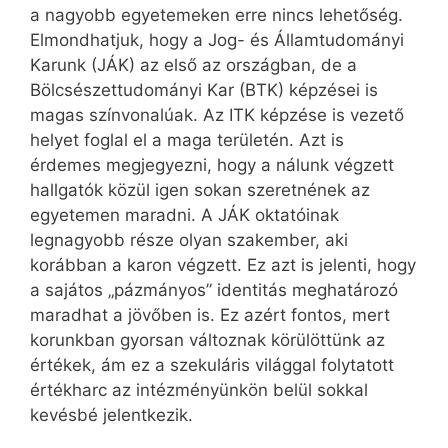
a nagyobb egyetemeken erre nincs lehetőség.
Elmondhatjuk, hogy a Jog- és Államtudományi
Karunk (JÁK) az első az országban, de a
Bölcsészettudományi Kar (BTK) képzései is
magas színvonalúak. Az ITK képzése is vezető
helyet foglal el a maga területén. Azt is
érdemes megjegyezni, hogy a nálunk végzett
hallgatók közül igen sokan szeretnének az
egyetemen maradni. A JÁK oktatóinak
legnagyobb része olyan szakember, aki
korábban a karon végzett. Ez azt is jelenti, hogy
a sajátos „pázmányos” identitás meghatározó
maradhat a jövőben is. Ez azért fontos, mert
korunkban gyorsan változnak körülöttünk az
értékek, ám ez a szekuláris világgal folytatott
értékharc az intézményünkön belül sokkal
kevésbé jelentkezik.