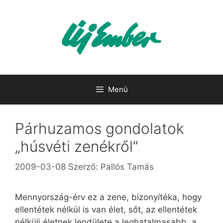
Kilépés
a
tartalomba
Menü
Párhuzamos gondolatok
„húsvéti zenékről”
2009-03-08
Szerző:
Pallós Tamás
Mennyország-érv ez a zene, bizonyítéka, hogy
ellentétek nélkül is van élet, sőt, az ellentétek
nélküli életnek lendülete a leghatalmasabb, a