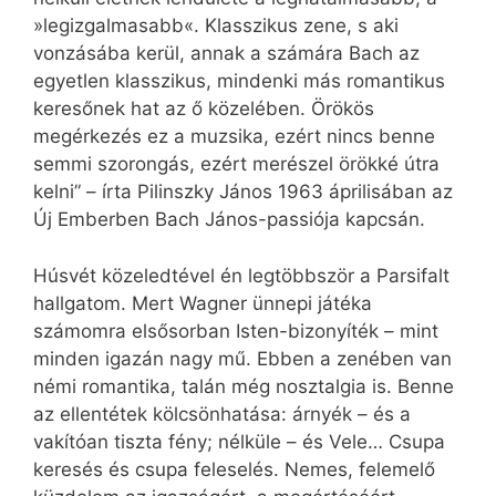
»legizgalmasabb«. Klasszikus zene, s aki
vonzásába kerül, annak a számára Bach az
egyetlen klasszikus, mindenki más romantikus
keresőnek hat az ő közelében. Örökös
megérkezés ez a muzsika, ezért nincs benne
semmi szorongás, ezért merészel örökké útra
kelni” – írta Pilinszky János 1963 áprilisában az
Új Emberben Bach János-passiója kapcsán.
Húsvét közeledtével én legtöbbször a Parsifalt
hallgatom. Mert Wagner ünnepi játéka
számomra elsősorban Isten-bizonyíték – mint
minden igazán nagy mű. Ebben a zenében van
némi romantika, talán még nosztalgia is. Benne
az ellentétek kölcsönhatása: árnyék – és a
vakítóan tiszta fény; nélküle – és Vele… Csupa
keresés és csupa feleselés. Nemes, felemelő