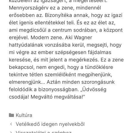
küzdelem az igazságért, a megértéséért.
Mennyországérv ez a zene, mindennél
erősebben az. Bizonyítéka annak, hogy az igazi
élet igenis ellentétekkel teli. És ez az élet az,
ami megdicsőül a centrum sodrában, a központ
erejével. Modern zene. Aki Wagner
hattyúdalának vonzásába kerül, megsejti, hogy
mi végre az ember szépségesen fájdalmas
keresése, és mit jelent a megérkezés. Ez a zene
bekapcsol, nem engedi, hogy a tündöklésre
tekintve tétlen szemlélőként megpihenjünk,
elmerengjünk… Aztán minden szorongásunk
feloldódik a bizonyosságban. „Üdvösség
csodája! Megváltó megváltása!”
Kategória
Kultúra
Vetélkedő idegen nyelvekből
Visszatalálni a széphez